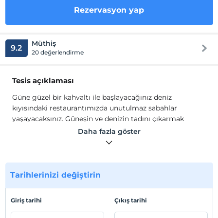
Rezervasyon yap
Müthiş
9.2
20 değerlendirme
Tesis açıklaması
Güne güzel bir kahvaltı ile başlayacağınız deniz
kıyısındaki restaurantımızda unutulmaz sabahlar
yaşayacaksınız. Güneşin ve denizin tadını çıkarmak
isterseniz Kleopatra’nın özel plajında şezlongunuzda
Daha fazla göster
uzanıp barımızdaki soğuk içeceklerle serinleyebilirsiniz.
Tarihi kalıntılarda kültürel bir gezi veya alışveriş turuna
çıkmak isterseniz otelimiz her ikisi için de ideal bir
konuma sahip.
Tarihlerinizi değiştirin
Güne güzel bir kahvaltı ile başlayacağınız deniz
kıyısındaki restoranımızda unutulmaz sabahlar
Giriş tarihi
Çıkış tarihi
yaşayacaksınız. Güneşin ve denizin tadını çıkarmak