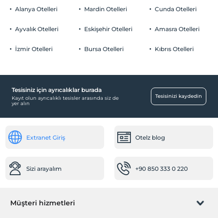
dışında giriş kapısı kapalıdır.
Bebek
Alanya Otelleri
Mardin Otelleri
Cunda Otelleri
Yaş kısıtlaması
Restoranda bebek sandalyesi
Ayvalık Otelleri
Eskişehir Otelleri
Amasra Otelleri
Tesisimizde sadece 16 ile 90 yaşları arasındaki misafirler kabul
edilir
Temizlik Hizmetleri
İzmir Otelleri
Bursa Otelleri
Kıbrıs Otelleri
Çocuklar
Günlük temizlik hizmeti
Tesisimizde 17 yaş altı çocuklar konaklayamaz
Diğer
Klima
Tesisiniz için ayrıcalıklar burada
Tesisinizi kaydedin
Kayıt olun ayrıcalıklı tesisler arasında siz de
Ulaşım
yer alın
Havaalanı servisi (ücretli)
Transfer servisi (ücretli)
Extranet Giriş
Otelz blog
Çalışma Alanları
Scanner
Sizi arayalım
+90 850 333 0 220
Printer
Fotokopi
Müşteri hizmetleri
Resepsiyon Hizmetleri