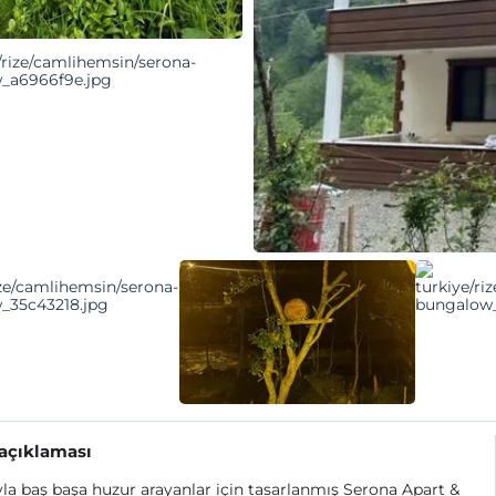
 açıklaması
a baş başa huzur arayanlar için tasarlanmış Serona Apart &