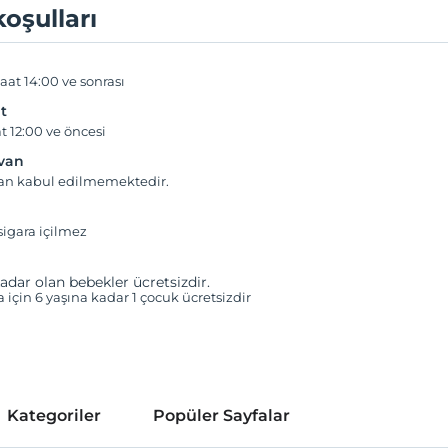
koşulları
aat 14:00 ve sonrası
t
t 12:00 ve öncesi
yvan
van kabul edilmemektedir.
igara içilmez
adar olan bebekler ücretsizdir.
a için 6 yaşına kadar 1 çocuk ücretsizdir
Kategoriler
Popüler Sayfalar