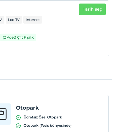
Tarih seç
V
Lcd TV
İnternet
(2 Adet) Çift Kişilik
Otopark
Ücretsiz Özel Otopark
Otopark (Tesis bünyesinde)