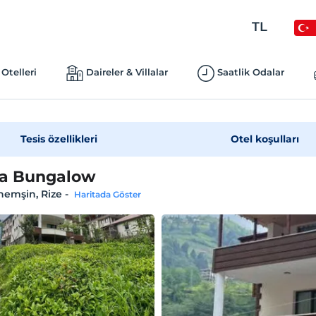
TL
Otelleri
Daireler & Villalar
Saatlik Odalar
Tesis özellikleri
Otel koşulları
na Bungalow
hemşin, Rize
-
Haritada Göster