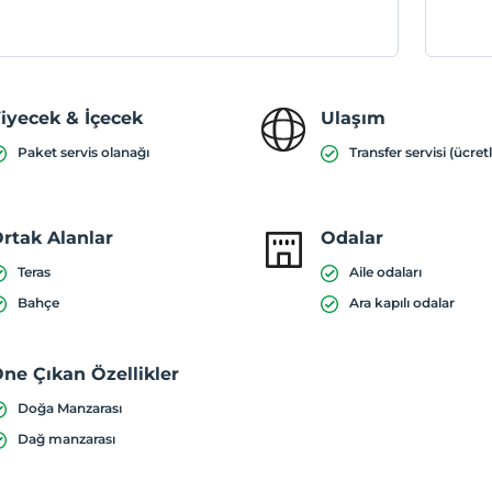
iyecek & İçecek
Ulaşım
Paket servis olanağı
Transfer servisi (ücretl
rtak Alanlar
Odalar
Teras
Aile odaları
Bahçe
Ara kapılı odalar
ne Çıkan Özellikler
Doğa Manzarası
Dağ manzarası