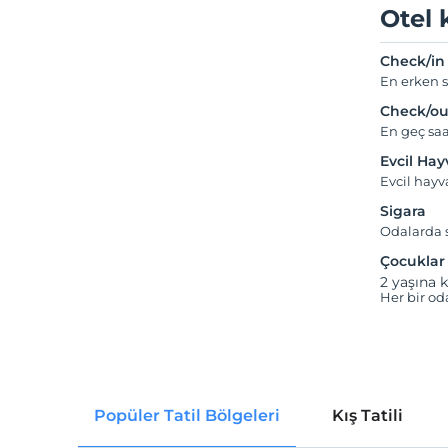
Otel 
Check/in
En erken s
Check/ou
En geç saa
Evcil Ha
Evcil hay
Sigara
Odalarda s
Çocuklar
2 yaşına k
Her bir od
Popüler Tatil Bölgeleri
Kış Tatili