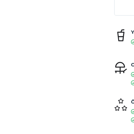
Y
O
Ö