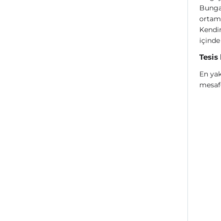
Bungal
ortam
Kendin
içinde
Tesis
En yak
mesaf