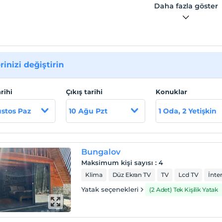
Daha fazla göster
rinizi değiştirin
arihi
Çıkış tarihi
Konuklar
stos Paz
10 Ağu Pzt
1 Oda, 2 Yetişkin
Bungalov
Maksimum kişi sayısı
:
4
Klima
Düz Ekran TV
TV
Lcd TV
İnte
Yatak seçenekleri
(2 Adet) Tek Kişilik Yatak