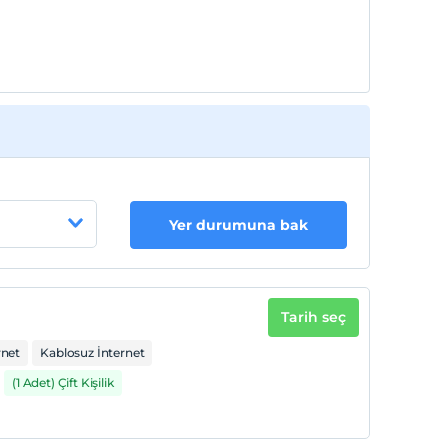
Yer durumuna bak
Tarih seç
rnet
Kablosuz İnternet
(1 Adet) Çift Kişilik