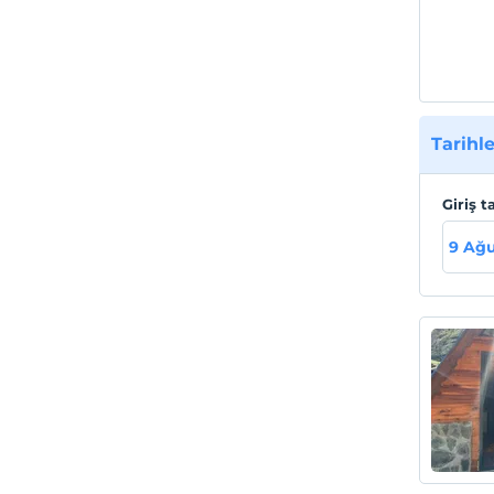
Tarihle
Giriş t
9 Ağu