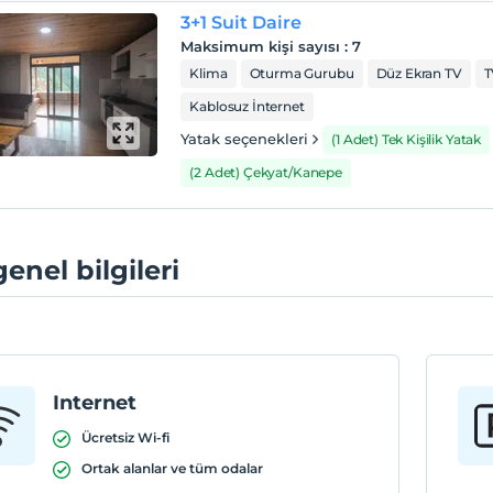
3+1 Suit Daire
Maksimum kişi sayısı
:
7
Klima
Oturma Gurubu
Düz Ekran TV
T
Kablosuz İnternet
Yatak seçenekleri
(1 Adet) Tek Kişilik Yatak
(2 Adet) Çekyat/Kanepe
genel bilgileri
Internet
Ücretsiz Wi-fi
Ortak alanlar ve tüm odalar