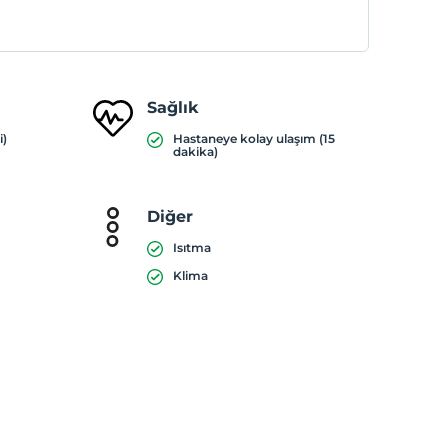
Sağlık
i)
Hastaneye kolay ulaşım (15
dakika)
Diğer
Isıtma
Klima