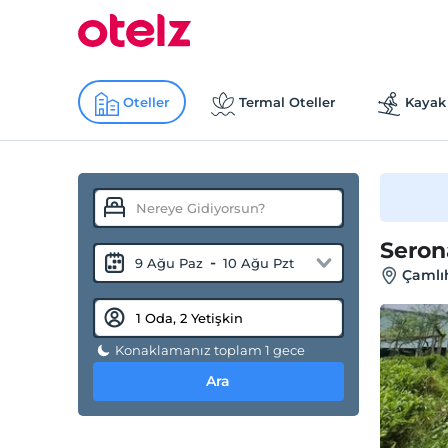
Oteller
Termal Oteller
Kayak 
Sero
-
9 Ağu Paz
10 Ağu Pzt
Çamlı
Konaklamanız toplam 1 gece
Ara