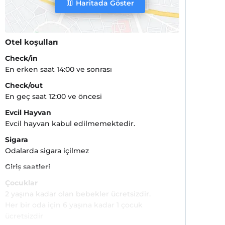
Haritada Göster
Otel koşulları
Check/in
En erken saat 14:00 ve sonrası
Check/out
En geç saat 12:00 ve öncesi
Evcil Hayvan
Evcil hayvan kabul edilmemektedir.
Sigara
Odalarda sigara içilmez
Giriş saatleri
Çocuklar
2 yaşına kadar olan bebekler ücretsizdir.
Her bir oda için 6 yaşına kadar 1 çocuk
ücretsizdir