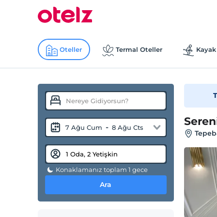
Oteller
Termal Oteller
Kayak 
T
Seren
-
7 Ağu Cum
8 Ağu Cts
Tepeba
Konaklamanız toplam 1 gece
Ara