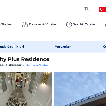
TL
Otelleri
Daireler & Villalar
Saatlik Odalar
esis özellikleri
Yorumlar
O
ity Plus Residence
şı, Eskişehir
-
Haritada Göster