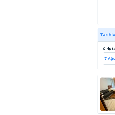
Buzdol
Tesis
Haller
Doktor
Tarihle
Giriş t
7 Ağ