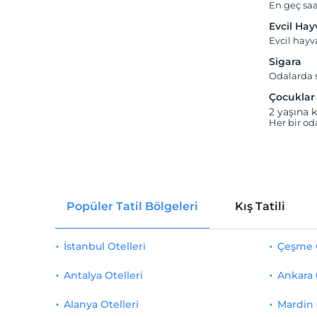
En geç saa
Evcil Ha
Evcil hay
Sigara
Odalarda s
Çocuklar
2 yaşına k
Her bir od
Popüler Tatil Bölgeleri
Kış Tatili
İstanbul Otelleri
Çeşme O
Antalya Otelleri
Ankara 
Alanya Otelleri
Mardin 