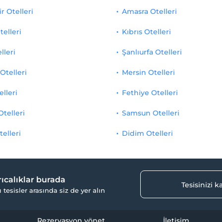
r Otelleri
Amasra Otelleri
telleri
Kıbrıs Otelleri
lleri
Şanlıurfa Otelleri
Otelleri
Mersin Otelleri
elleri
Fethiye Otelleri
Otelleri
Samsun Otelleri
telleri
Didim Otelleri
yrıcalıklar burada
Tesisinizi 
ı tesisler arasında siz de yer alın
Rezervasyon yönet
İletişim