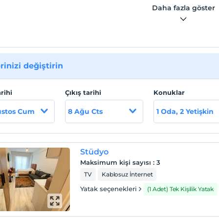
abı,kettle,temiz havlu, nevresim, şampuan, sıvı sabun.
Daha fazla göster
 lokasyon bilgileri
 gençlik merkezi : 1 dk Barlar sokağı : 2 dk Espark avm : 2 dk
lar caddesi : 5 dk Tren istasyonu : 7-8 dk
rinizi değiştirin
arihi
Çıkış tarihi
Konuklar
ustos Cum
8 Ağu Cts
1 Oda, 2 Yetişkin
Stüdyo
Maksimum kişi sayısı
:
3
TV
Kablosuz İnternet
Yatak seçenekleri
(1 Adet) Tek Kişilik Yatak