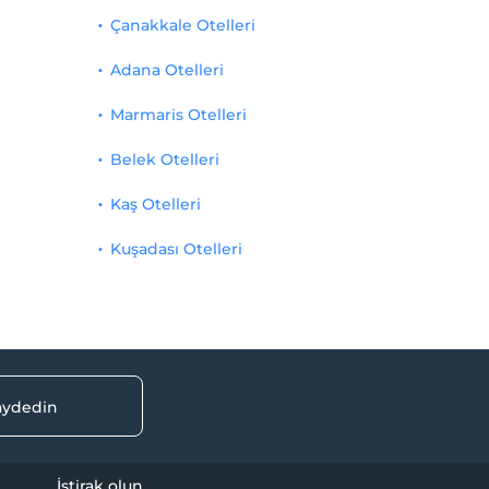
Çanakkale Otelleri
Adana Otelleri
Marmaris Otelleri
Belek Otelleri
Kaş Otelleri
Kuşadası Otelleri
kaydedin
İştirak olun