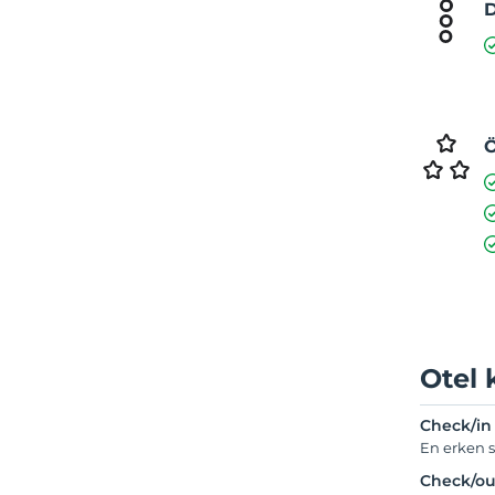
D
Ö
Otel 
Check/in
En erken s
Check/ou