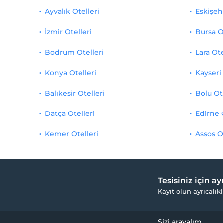
Ayvalık Otelleri
Eskişehi
İzmir Otelleri
Bursa O
Bodrum Otelleri
Lara Ote
Konya Otelleri
Kayseri 
Balıkesir Otelleri
Bolu Ot
Datça Otelleri
Edirne 
Kemer Otelleri
Assos O
Tesisiniz için a
Kayıt olun ayrıcalıkl
Sizi arayalım