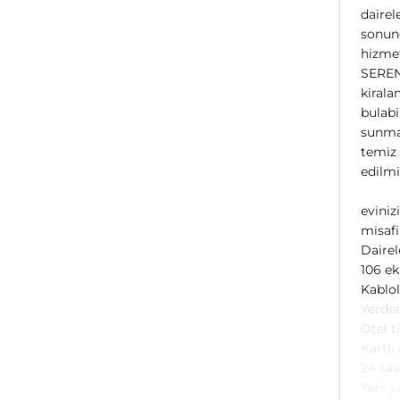
dairel
sonund
hizmet
SEREN
kirala
bulabi
sunma
temiz 
edilmi
eviniz
misafi
Dairel
106 ek
Kablol
Yerden
Otel t
Kartlı
24 saa
Yeni ya