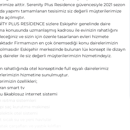
erimize aittir. Serenity Plus Residence güvencesiyle 2021 sezon
a yapımı tamamlanan tesisimiz siz değerli müşterilerimize
e açılmıştır.
İTY PLUS RESİDENCE sizlere Eskişehir genelinde daire
ma konusunda uzmanlaşmış kadrosu ile evinizin rahatlığını
leceğiniz ve sizin için özenle tasarlanan evleri hizmete
ktadır Firmamızın en çok önemsediği konu dairelerimizin
olmasıdır Eskişehir merkezinde bulunan lüx konsept ile dizayn
ş daireler ile siz değerli müşterilerimizin hizmetindeyiz.
in rahatlığında otel konseptinde full eşyalı dairelerimiz
rlerimizin hizmetine sunulmuştur.
erimizin özellikleri;
ran smart tv
u &kablosuz internet sistemi
 ısıtma sistemleri
ipi saç kurutma makinesi
 elektik otel sistemi
t sıcak su ve yeni havlular
tak çarşafları ve yastık kılıfları