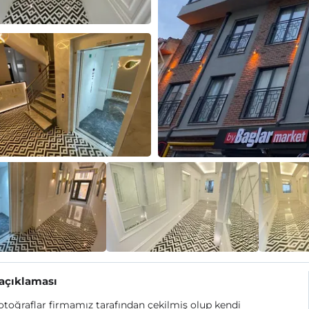
 açıklaması
toğraflar firmamız tarafından çekilmiş olup kendi