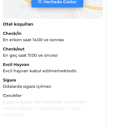
Haritada Göster
Otel koşulları
Check/in
En erken saat 14:00 ve sonrası
Check/out
En geç saat 11:00 ve öncesi
Evcil Hayvan
Evcil hayvan kabul edilmemektedir.
Sigara
Odalarda sigara içilmez
Çocuklar
2 yaşına kadar olan bebekler ücretsizdir.
Her bir oda için 5 yaşına kadar 1 çocuk
ücretsizdir