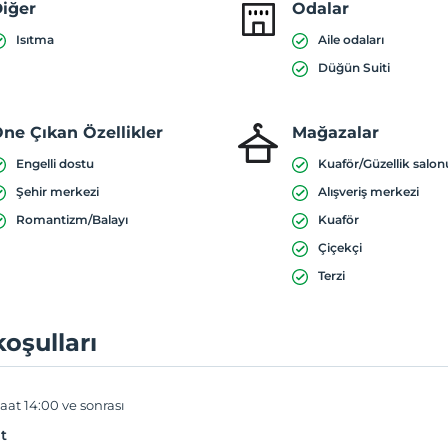
iğer
Odalar
Isıtma
Aile odaları
Düğün Suiti
ne Çıkan Özellikler
Mağazalar
Engelli dostu
Kuaför/Güzellik salon
Şehir merkezi
Alışveriş merkezi
Romantizm/Balayı
Kuaför
Çiçekçi
Terzi
koşulları
aat 14:00 ve sonrası
t