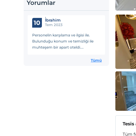
Yorumlar
İ̇brahim
10
Tem 2023
Personelin karşılama ve ilgisi ile.
Bulunduğu konum ve temizliği ile
muhteşem bir apart oteldi.
Kelimenin tam anlamı ile bayıldık biz
ailecek.
Tümü
Tesis
Tüm fo