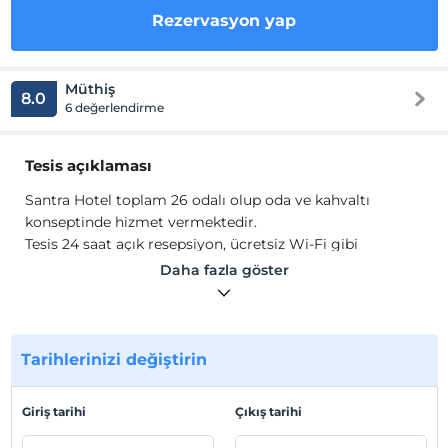
Rezervasyon yap
Müthiş
8.0
6 değerlendirme
Tesis açıklaması
Santra Hotel toplam 26 odalı olup oda ve kahvaltı
konseptinde hizmet vermektedir.
Tesis
24 saat açık resepsiyon,
ücretsiz Wi-Fi gibi
olanaklar sunar.
Daha fazla göster
Tesis lokasyon bilgileri
Santra Hotel Sultanahmet, Kapalı Çarşı, Topkaı Sarayı
gibi bölgenin tarihi ve turistik yerlerine yürüme
Tarihlerinizi değiştirin
mesafesindedir.
Giriş tarihi
Çıkış tarihi