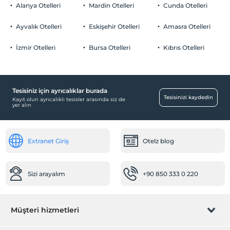
Odalarda sigara içilmez
Alanya Otelleri
Mardin Otelleri
Cunda Otelleri
Otopark
Çocuklar
2 yaşına kadar olan bebekler ücretsizdir.
Ücretli Halka Açık Otopark
Ayvalık Otelleri
Eskişehir Otelleri
Amasra Otelleri
Tesisin ücretsiz çocuk politkası yoktur
Otopark (Tesis disinda)
İzmir Otelleri
Bursa Otelleri
Kıbrıs Otelleri
Tesisiniz için ayrıcalıklar burada
Odalar
Tesisinizi kaydedin
Kayıt olun ayrıcalıklı tesisler arasında siz de
yer alın
Aile odaları
Temizlik Hizmetleri
Extranet Giriş
Otelz blog
Ütü hizmeti
Diğer
Sizi arayalım
+90 850 333 0 220
Klima
Ortak Alanlar
Müşteri hizmetleri
Teras
Asansör