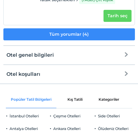
Tarih seç
Tüm yorumlar (4)
Otel genel bilgileri
Otel koşulları
Internet
Check/in
Ücretsiz Wi-fi
En erken saat 14:00 ve sonrası
Popüler Tatil Bölgeleri
Kış Tatili
Kategoriler
P
Ortak alanlar ve tüm odalar
Check/out
En geç saat 12:00 ve öncesi
İstanbul Otelleri
Çeşme Otelleri
Side Otelleri
Evcil Hayvan
Evcil hayvan kabul edilmemektedir.
Antalya Otelleri
Ankara Otelleri
Ölüdeniz Otelleri
Sigara