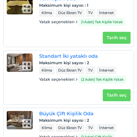
Maksimum kişi sayısı
:
1
Klima
Düz Ekran TV
TV
İnternet
Yatak seçenekleri
(1 Adet) Tek Kişilik Yatak
Tarih seç
Standart İki yataklı oda
Maksimum kişi sayısı
:
2
Klima
Düz Ekran TV
TV
İnternet
Yatak seçenekleri
(2 Adet) Tek Kişilik Yatak
Tarih seç
Büyük Çift Kişilik Oda
Maksimum kişi sayısı
:
2
Klima
Düz Ekran TV
TV
İnternet
Yatak seçenekleri
(1 Adet) Çift Kişilik