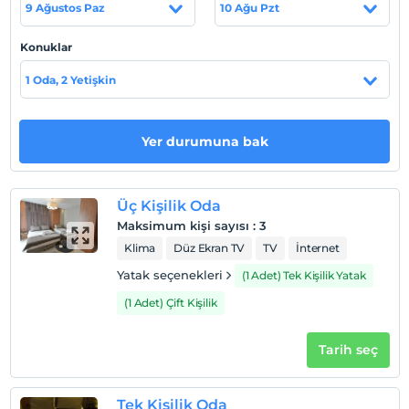
Haritada Göster
9 Ağustos Paz
10 Ağu Pzt
Konuklar
Otel koşulları
1 Oda, 2 Yetişkin
Check/in
En erken saat 14:00 ve sonrası
Yer durumuna bak
Check/out
En geç saat 12:00 ve öncesi
Evcil Hayvan
Üç Kişilik Oda
Evcil hayvan kabul edilmemektedir.
Maksimum kişi sayısı
:
3
Klima
Düz Ekran TV
TV
İnternet
Sigara
Odalarda sigara içilmez
Yatak seçenekleri
(1 Adet) Tek Kişilik Yatak
Giriş saatleri
(1 Adet) Çift Kişilik
Çocuklar
2 yaşına kadar olan bebekler ücretsizdir.
Tarih seç
Tesisin ücretsiz çocuk politkası yoktur
Tek Kişilik Oda