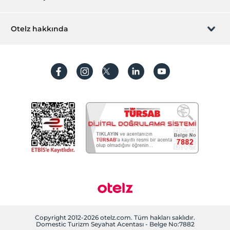
İştirak olun
ZPara Nedir?
Hemen tesisinizi ekleyin
Otelz hakkında
İletişim
Üye girişi
Villa/Daire ekleyin
Hakkımızda
Sıkça sorulan sorular
Hesap oluştur
Sürdürülebilirlik
Kişisel Verilerin Korunması
Koşullar ve şartlar
İşlem rehberi
Aydınlatma metni
Gizlilik politikaları
Yasal bilgiler
Çerez politikamız
Copyright 2012-2026 otelz.com. Tüm hakları saklıdır.
Domestic Turizm Seyahat Acentası - Belge No:7882