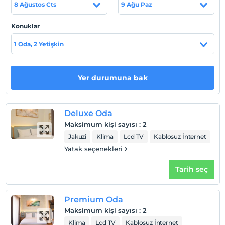
8 Ağustos Cts
9 Ağu Paz
Otel koşulları
Konuklar
Check/in
1 Oda, 2 Yetişkin
En erken saat 15:00 ve sonrası
Check/out
En geç saat 12:00 ve öncesi
Yer durumuna bak
Evcil Hayvan
Evcil hayvan kabul edilmemektedir.
Deluxe Oda
Sigara
Maksimum kişi sayısı
:
2
Odalarda sigara içilmez
Jakuzi
Klima
Lcd TV
Kablosuz İnternet
Giriş saatleri
Yatak seçenekleri
Çocuklar
Tarih seç
Tesisimizde 17 yaş altı çocuklar konaklayamaz
Premium Oda
Maksimum kişi sayısı
:
2
Klima
Lcd TV
Kablosuz İnternet