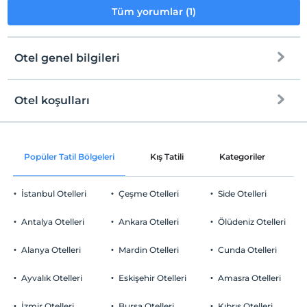
Tüm yorumlar (1)
Otel genel bilgileri
Otel koşulları
Internet
Check/in
Ücretsiz Wi-fi
En erken saat 15:00 ve sonrası
Popüler Tatil Bölgeleri
Kış Tatili
Kategoriler
P
Ortak alanlar ve tüm odalar
Check/out
En geç saat 12:00 ve öncesi
İstanbul Otelleri
Çeşme Otelleri
Side Otelleri
Evcil Hayvan
Evcil hayvan kabul edilmemektedir.
Antalya Otelleri
Ankara Otelleri
Ölüdeniz Otelleri
Sigara
Havuz
Odalarda sigara içilmez
Alanya Otelleri
Mardin Otelleri
Cunda Otelleri
Çocuklar
Açık Yüzme Havuzu
Tesisimizde 17 yaş altı çocuklar konaklayamaz
Ayvalık Otelleri
Eskişehir Otelleri
Amasra Otelleri
Yiyecek & İçecek
İzmir Otelleri
Bursa Otelleri
Kıbrıs Otelleri