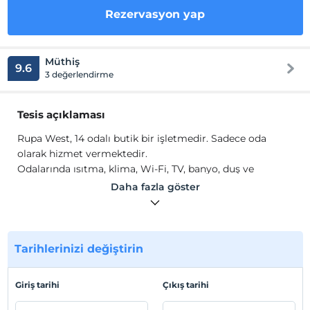
Rezervasyon yap
Müthiş
9.6
3 değerlendirme
Tesis açıklaması
Rupa West, 14 odalı butik bir işletmedir. Sadece oda
olarak hizmet vermektedir.
Odalarında ısıtma, klima, Wi-Fi, TV, banyo, duş ve
ücretsiz banyo malzemeleri gibi olanaklar mevcuttur.
Daha fazla göster
Tesis lokasyon bilgileri
Çeşme Alaçatı'da konumlanmaktadır.
Tarihlerinizi değiştirin
Haritada Göster
Giriş tarihi
Çıkış tarihi