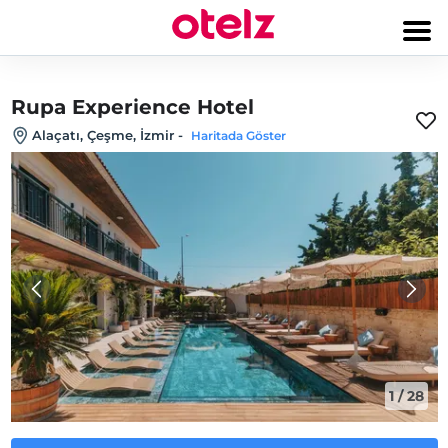
Rupa Experience Hotel
Alaçatı, Çeşme, İzmir
-
Haritada Göster
1
/
28