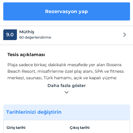
Rezervasyon yap
Müthiş
9.0
60 değerlendirme
Tesis açıklaması
Plaja sadece birkaç dakikalık mesafede yer alan Roseira
Beach Resort, misafirlerine özel plaj alanı, SPA ve fitness
merkezi, saunası, Türk hamamı, açık ve kapalı yüzme
havuzları, çocuk havuzu vardır. Her şey Dahil
Daha fazla göster
konseptinde hizmet sunan otelde sabah kahvaltısı, geç
kahvaltı, öğle ve akşam yemeklerinin yanı sıra çeşitli
ikramlar da yapılmaktadır. Minikler için de özel alanların
oluşturulduğu otel, yediden yetmişe tüm aile bireylerinin
Tarihlerinizi değiştirin
keyifli tatil geçirmelerine imkan verir.
Roseira Beach Resort'te Wi-Fi erişimi ücretsizdir. Otelde,
Giriş tarihi
Çıkış tarihi