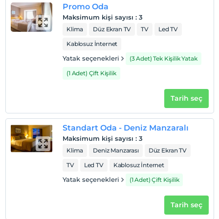
Promo Oda
Maksimum kişi sayısı
:
3
Klima
Düz Ekran TV
TV
Led TV
Haritada Göster
Kablosuz İnternet
Yatak seçenekleri
(3 Adet) Tek Kişilik Yatak
Otel koşulları
(1 Adet) Çift Kişilik
Check/in
En erken saat 14:00 ve sonrası
Tarih seç
Check/out
En geç saat 12:00 ve öncesi
Standart Oda - Deniz Manzaralı
Evcil Hayvan
Maksimum kişi sayısı
:
3
Evcil hayvan kabul edilmemektedir.
Klima
Deniz Manzarası
Düz Ekran TV
Sigara
TV
Led TV
Kablosuz İnternet
Odalarda sigara içilmez
Yatak seçenekleri
(1 Adet) Çift Kişilik
Çocuklar
2 yaşına kadar olan bebekler ücretsizdir.
Tarih seç
Her bir oda için 11 yaşına kadar 1 çocuk ücretsizdir