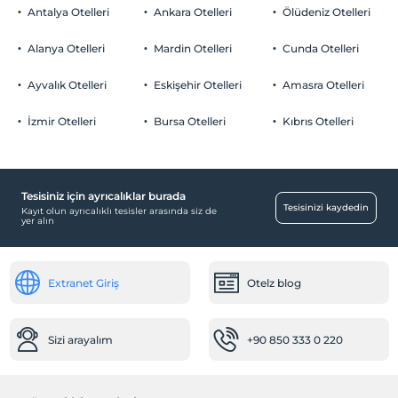
Otopark
Plaj Havlusu
Çocuklar
Antalya Otelleri
Ankara Otelleri
Ölüdeniz Otelleri
Odaya meyve sepeti ikramı
2 yaşına kadar olan bebekler ücretsizdir.
Ücretsiz Özel Otopark
Her bir oda için 11 yaşına kadar 1 çocuk ücretsizdir
Alanya Otelleri
Mardin Otelleri
Cunda Otelleri
Otopark (Tesis bünyesinde)
Ayvalık Otelleri
Eskişehir Otelleri
Amasra Otelleri
İzmir Otelleri
Bursa Otelleri
Kıbrıs Otelleri
Aktiviteler
Türk gecesi
Ücretsiz
Tesisiniz için ayrıcalıklar burada
Tesisinizi kaydedin
Kayıt olun ayrıcalıklı tesisler arasında siz de
Ulaşım
yer alın
Havaalanı servisi (ücretli)
Transfer servisi (ücretli)
Extranet Giriş
Otelz blog
Sağlık
Revir (tesis bünyesinde)
Sizi arayalım
+90 850 333 0 220
Doktor (Dışarıdan hizmet)
Diğer