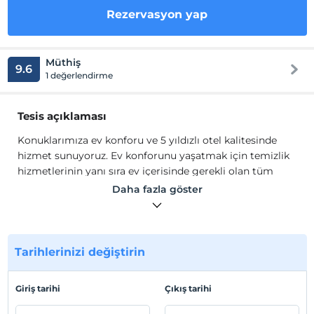
Rezervasyon yap
Müthiş
9.6
1 değerlendirme
Tesis açıklaması
Konuklarımıza ev konforu ve 5 yıldızlı otel kalitesinde
hizmet sunuyoruz. Ev konforunu yaşatmak için temizlik
hizmetlerinin yanı sıra ev içerisinde gerekli olan tüm
olanakları sağlıyoruz.
Daha fazla göster
Muhteşem bir deneyime hazırsanız Beyoğlu gözlerinizi
kamaştırmaya hazır. Ve Reis adlı özel dairemiz, şık iç
tasarımıyla size bu renkli semtin tam kalbinde
Tarihlerinizi değiştirin
mükemmel bir evin lüks ve konforunu sunuyor. Hemen
rezervasyon yapın ve harika bir İstanbul macerasıyla
kendinizi şımartın!
Giriş tarihi
Çıkış tarihi
Tesis lokasyon bilgileri