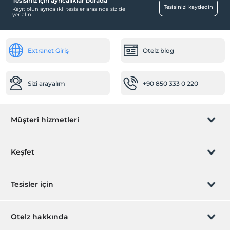
Tesisiniz için ayrıcalıklar burada
Tesisinizi kaydedin
Kayıt olun ayrıcalıklı tesisler arasında siz de
yer alın
Extranet Giriş
Otelz blog
Sizi arayalım
+90 850 333 0 220
Müşteri hizmetleri
Rezervasyon yönet
Keşfet
Sizi arayalım
Hediye Kart
Tesisler için
İştirak olun
ZPara Nedir?
Hemen tesisinizi ekleyin
Otelz hakkında
İletişim