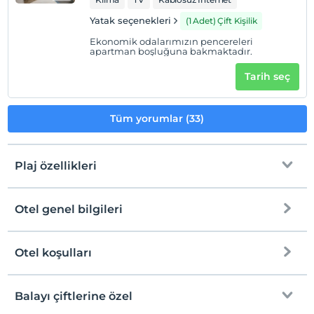
Yatak seçenekleri
(1 Adet) Çift Kişilik
Ekonomik odalarımızın pencereleri
apartman boşluğuna bakmaktadır.
Tarih seç
Tüm yorumlar (33)
Plaj özellikleri
Otel genel bilgileri
Plaja
Halka açık plaj
Otel koşulları
Internet
Kum, çakıl karışık plaj
Check/in
Ücretsiz Wi-fi
En erken saat 14:00 ve sonrası
Balayı çiftlerine özel
Kıyıdan itibaren derin deniz
Ortak alanlar ve tüm odalar