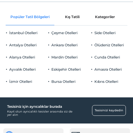
Check/out
En geç saat 12:00 ve öncesi
Oda süslemesi
Evcil Hayvan
Popüler Tatil Bölgeleri
Kış Tatili
Kategoriler
P
Evcil hayvan kabul edilmemektedir.
Sigara
İstanbul Otelleri
Çeşme Otelleri
Side Otelleri
Yiyecek & İçecek
Odalarda sigara içilmez
Yaş kısıtlaması
Antalya Otelleri
Restoran (Açık Büfe)
Ankara Otelleri
Ölüdeniz Otelleri
Tesisimizde sadece 18 ile 90 yaşları arasındaki misafirler kabul
edilir
Bebek
Alanya Otelleri
Mardin Otelleri
Cunda Otelleri
Çocuklar
Bebek karyolası
Ayvalık Otelleri
Eskişehir Otelleri
Amasra Otelleri
2 yaşına kadar olan bebekler ücretsizdir.
Her bir oda için 6 yaşına kadar 1 çocuk ücretsizdir
Temizlik Hizmetleri
İzmir Otelleri
Bursa Otelleri
Kıbrıs Otelleri
Günlük temizlik hizmeti
Ortak Alanlar
Asansör
Tesisiniz için ayrıcalıklar burada
Tesisinizi kaydedin
Kayıt olun ayrıcalıklı tesisler arasında siz de
Dinlenme salonu
yer alın
Odalar
Aile odaları