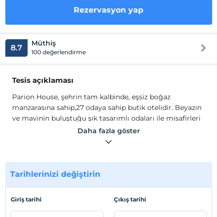
Rezervasyon yap
Müthiş
8.7
100 değerlendirme
Tesis açıklaması
Parion House, şehrin tam kalbinde, eşsiz boğaz
manzarasına sahip,27 odaya sahip butik otelidir. Beyazın
ve mavinin buluştuğu şık tasarımlı odaları ile misafirleri
için eşsiz hizmet kalitesi sunmaktadır.
Daha fazla göster
Parion House, şehrin tam kalbinde, eşsiz boğaz
manzarasına sahip,27 odaya sahip butik otelidir. Beyazın
ve mavinin buluştuğu şık tasarımlı odaları ile misafirleri
için eşsiz hizmet kalitesi sunmaktadır.
Tarihlerinizi değiştirin
Tesis lokasyon bilgileri
Giriş tarihi
Çıkış tarihi
Feribot iskelesine, Cumhuriyet meydanına ve Çanakkale
kordona sadece birkaç adım mesafede bulunmaktadır.