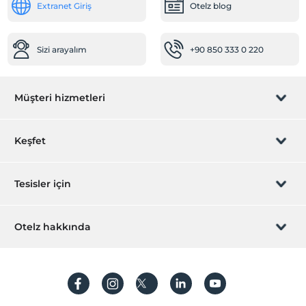
Extranet Giriş
Otelz blog
Sigara içilmeyen odalar
Çalışma Alanları
Sizi arayalım
+90 850 333 0 220
Faks/fotokopi
Printer
Müşteri hizmetleri
Diğer
Isıtma
Rezervasyon yönet
Keşfet
Klima
Resepsiyon Hizmetleri
Sizi arayalım
Hediye Kart
Tesisler için
24 saat açık resepsiyon
İştirak olun
Emanet kasası
ZPara Nedir?
Hemen tesisinizi ekleyin
Otelz hakkında
Bagaj muhafazası
İletişim
Gazeteler
Üye girişi
Villa/Daire ekleyin
Hakkımızda
Hızlı check-in/check-out
Sıkça sorulan sorular
Hesap oluştur
Öne Çıkan Özellikler
Sürdürülebilirlik