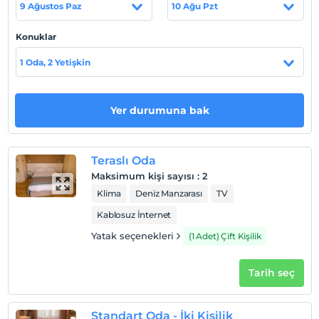
9 Ağustos Paz
10 Ağu Pzt
Konuklar
Haritada Göster
1 Oda, 2 Yetişkin
Otel koşulları
Yer durumuna bak
Check/in
En erken saat 14:00 ve sonrası
Teraslı Oda
Check/out
Maksimum kişi sayısı
:
2
En geç saat 12:00 ve öncesi
Klima
Deniz Manzarası
TV
Evcil Hayvan
Kablosuz İnternet
Evcil hayvan kabul edilmemektedir.
Yatak seçenekleri
(1 Adet) Çift Kişilik
Sigara
Odalarda sigara içilmez
Tarih seç
Giriş saatleri
Çocuklar
Standart Oda - İki Kişilik