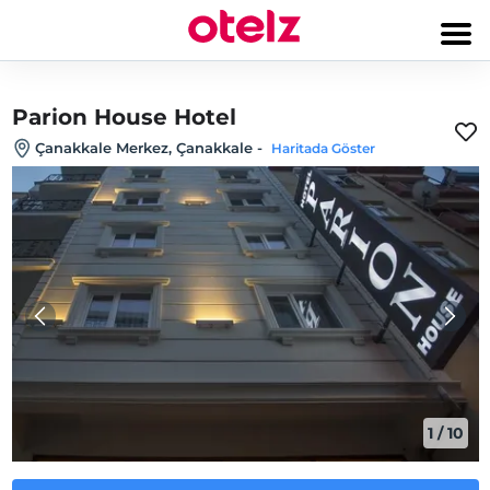
Parion House Hotel
Çanakkale Merkez, Çanakkale
-
Haritada Göster
1
/
10