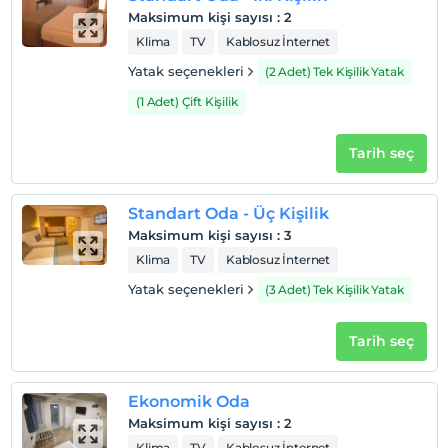
2 yaşına kadar olan bebekler ücretsizdir.
Maksimum kişi sayısı
:
2
Her bir oda için 6 yaşına kadar 1 çocuk ücretsizdir
Klima
TV
Kablosuz İnternet
Yatak seçenekleri
(2 Adet) Tek Kişilik Yatak
(1 Adet) Çift Kişilik
Tarih seç
Standart Oda - Üç Kişilik
Maksimum kişi sayısı
:
3
Klima
TV
Kablosuz İnternet
Yatak seçenekleri
(3 Adet) Tek Kişilik Yatak
Tarih seç
Ekonomik Oda
Maksimum kişi sayısı
:
2
Klima
TV
Kablosuz İnternet