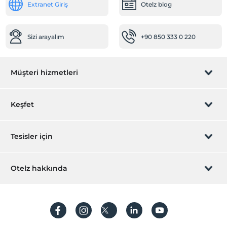
Extranet Giriş
Otelz blog
Hastaneye kolay ulaşım (15 dakika)
Odalar
Sizi arayalım
+90 850 333 0 220
Aile odaları
Sigara içilmeyen odalar
Yiyecek & İçecek
Müşteri hizmetleri
Lobby Bar
Rezervasyon yönet
Restoran (Alakart)
Keşfet
Odaya yemek servisi
Sizi arayalım
Hediye Kart
Çalışma Alanları
Tesisler için
Faks/fotokopi
İştirak olun
ZPara Nedir?
Scanner
Hemen tesisinizi ekleyin
Otelz hakkında
Printer
İletişim
Üye girişi
Villa/Daire ekleyin
Ortak Alanlar
Hakkımızda
Sıkça sorulan sorular
Hesap oluştur
Asansör
Sürdürülebilirlik
Toplantı odası