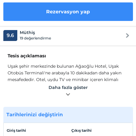
Rezervasyon yap
Müthiş
9.6
19 değerlendirme
Tesis açıklaması
Uşak şehir merkezinde bulunan Ağaoğlu Hotel, Uşak
Otobüs Terminali'ne arabayla 10 dakikadan daha yakın
mesafededir. Otel, uydu TV ve minibar içeren klimalı
konaklama birimlerinin yanı sıra ücretsiz Wi-Fi erişimi
Daha fazla göster
sunmaktadır. Hotel Ağaoğlu'nun odaları sade
mobilyalarla döşenmiştir. Tüm odalarda ücretsiz banyo
malzemeleri ve saç kurutma makinesi içeren özel banyo
vardır. Ayrıca kasa da standarttır. Günlük kahvaltı açık
Tarihlerinizi değiştirin
büfe tarzında servis edilir.
Uşak şehir merkezinde bulunan Ağaoğlu Hotel, Uşak
Giriş tarihi
Çıkış tarihi
Otobüs Terminali'ne arabayla 10 dakikadan daha yakın