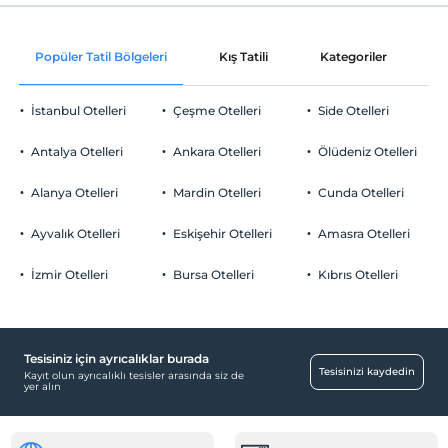
Check/out
En geç saat 12:00 ve öncesi
Oda süslemesi
Evcil Hayvan
Popüler Tatil Bölgeleri
Kış Tatili
Kategoriler
P
Evcil hayvan kabul edilmemektedir.
Odaya meyve sepeti ikramı
Sigara
İstanbul Otelleri
Çeşme Otelleri
Side Otelleri
Odalarda sigara içilmez
Otopark
Çocuklar
Antalya Otelleri
Ankara Otelleri
Ölüdeniz Otelleri
2 yaşına kadar olan bebekler ücretsizdir.
Ücretsiz Halka Açık Otopark
Her bir oda için 6 yaşına kadar 1 çocuk ücretsizdir
Alanya Otelleri
Mardin Otelleri
Cunda Otelleri
Otopark (Tesis disinda)
Ayvalık Otelleri
Eskişehir Otelleri
Amasra Otelleri
İzmir Otelleri
Bursa Otelleri
Kıbrıs Otelleri
Temizlik Hizmetleri
Günlük temizlik hizmeti
Tesisiniz için ayrıcalıklar burada
Engelli
Tesisinizi kaydedin
Kayıt olun ayrıcalıklı tesisler arasında siz de
yer alın
Ana kapı giriş düz ayaktır
Sağlık