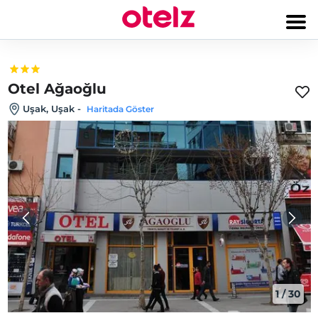
Otel Ağaoğlu
Uşak, Uşak
-
Haritada Göster
1
/
30