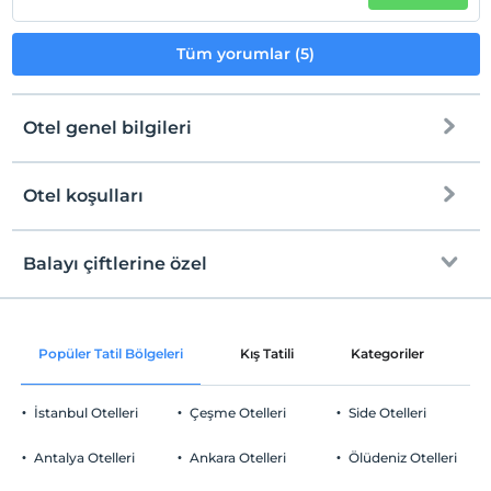
Tüm yorumlar (5)
Otel genel bilgileri
Otel koşulları
Internet
Check/in
Ücretsiz Wi-fi
En erken saat 14:00 ve sonrası
Balayı çiftlerine özel
Sadece ortak alanlar
Check/out
En geç saat 12:00 ve öncesi
Odaya şarap ikramı
Evcil Hayvan
Popüler Tatil Bölgeleri
Kış Tatili
Kategoriler
P
5 kg'a kadar evcil hayvan barınabilir.
Oda süslemesi
Sigara
İstanbul Otelleri
Çeşme Otelleri
Side Otelleri
Sigara içilen alanlar var
Bir sabah odaya kahvaltı servisi
Otopark
Çocuklar
Antalya Otelleri
Ankara Otelleri
Ölüdeniz Otelleri
A la carte restoranlarda öncelikli
2 yaşına kadar olan bebekler ücretsizdir.
Ücretsiz Özel Otopark