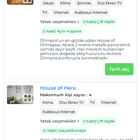
Jakuzi
Klima
Şömine
Düz Ekran TV
TV
İnternet
Kablosuz İnternet
Yatak seçenekleri
(1 Adet) Çift Kişilik
(1 Adet) Açılır-Kapanır
Olimpos'un en gözde odası House of
Olimppos. Atlara 2 metre mesafe panaromik
camda seyir keyfi. Her mevsim kullanılan
şöminesi doğada ateş huzurunu bizlere
Olimpos konforuyla sunmaktadır.
Tarih seç
House of Hera
Maksimum kişi sayısı
:
4
Klima
Düz Ekran TV
TV
İnternet
Kablosuz İnternet
Yatak seçenekleri
(1 Adet) Çift Kişilik
(2 Adet) Çekyat/Kanepe
Hera, Olimpos'da aile tanrısıydı ve onu ziyaret