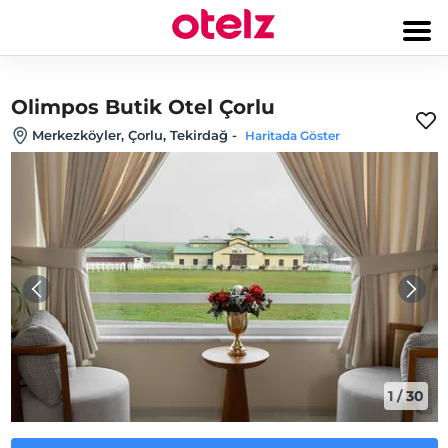
Olimpos Butik Otel Çorlu
Merkezköyler, Çorlu, Tekirdağ
-
Haritada Göster
1
/
30