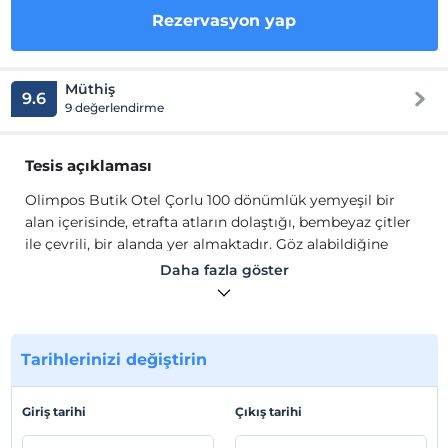
Rezervasyon yap
Müthiş
9.6
9 değerlendirme
Tesis açıklaması
Olimpos Butik Otel Çorlu 100 dönümlük yemyeşil bir
alan içerisinde, etrafta atların dolaştığı, bembeyaz çitler
ile çevrili, bir alanda yer almaktadır. Göz alabildiğine
yeşillik, göz alabildiğine gökyüzü, muhteşem kuş sesleri
Daha fazla göster
ve hafif bir esinti, öylesine huzurlu, öylesine güzel ve
eşsizdir.
Müstakil bahçeler odalara ait yaşam alanları, çocuk oyun
Tarihlerinizi değiştirin
alanları, dünya mutfağı resturant hizmetleriyle Olimpos
sizinle. Doğamızdan ilham aldık, masif ahşap konforunu
siz değerli misafirlerimize sunduk. En huzurlu atlı
Giriş tarihi
Çıkış tarihi
sabahlara uyanmak için Olimpos’a bekleniyorsunuz.