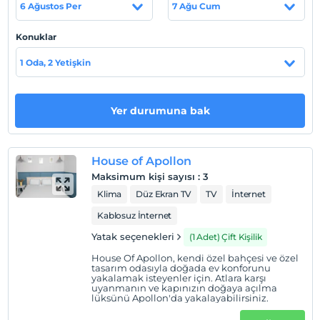
6 Ağustos Per
7 Ağu Cum
Olimpos Event Garden’da Olimpos Kır bahçesi
Restaurant Café, Olimpos Kış Restaurantı olarak, siz
Konuklar
değerli misafirlerimize kendinizi özel hissettirmek,
kaliteli ve butik hizmet vermektir. Sebzeler organik ve
1 Oda, 2 Yetişkin
Olimpos çiftliği içinde bulunan bahçemizden
gelmektedir. Domates, salatalık, patlıcan, taze fasulye,
kavun, karpuz ve biberlerimiz kendi yetiştirdiğimiz
Yer durumuna bak
organik bahçemizden alınmaktadır. Kuzu etleri ise kendi
besilerimizdendir. Bunların beraberinde alakart dünya
mutfağı misafirlerine alkollü, alkolsüz içecekler ile
House of Apollon
hizmet vermektedir.
Maksimum kişi sayısı
:
3
Klima
Düz Ekran TV
TV
İnternet
Tesis lokasyon bilgileri
Kablosuz İnternet
Çorlu Tekirdağ'da konumlanmaktadır. Çorlu Atatürk
Yatak seçenekleri
(1 Adet) Çift Kişilik
Havaalanına yalnızca 4,5 km uzaklıktadır.
House Of Apollon, kendi özel bahçesi ve özel
tasarım odasıyla doğada ev konforunu
yakalamak isteyenler için. Atlara karşı
uyanmanın ve kapınızın doğaya açılma
Haritada Göster
lüksünü Apollon'da yakalayabilirsiniz.