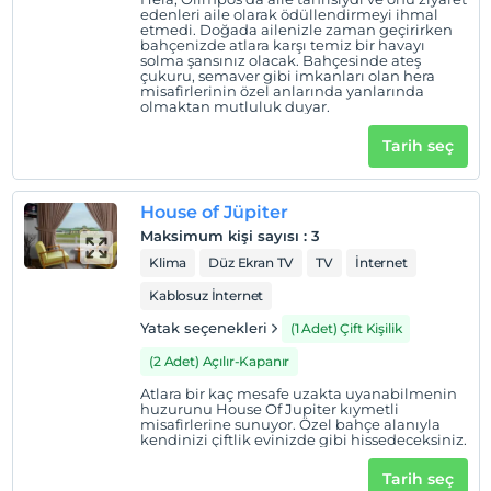
edenleri aile olarak ödüllendirmeyi ihmal
etmedi. Doğada ailenizle zaman geçirirken
bahçenizde atlara karşı temiz bir havayı
solma şansınız olacak. Bahçesinde ateş
çukuru, semaver gibi imkanları olan hera
misafirlerinin özel anlarında yanlarında
olmaktan mutluluk duyar.
Tarih seç
House of Jüpiter
Maksimum kişi sayısı
:
3
Klima
Düz Ekran TV
TV
İnternet
Kablosuz İnternet
Yatak seçenekleri
(1 Adet) Çift Kişilik
(2 Adet) Açılır-Kapanır
Atlara bir kaç mesafe uzakta uyanabilmenin
huzurunu House Of Jupiter kıymetli
misafirlerine sunuyor. Özel bahçe alanıyla
kendinizi çiftlik evinizde gibi hissedeceksiniz.
Tarih seç