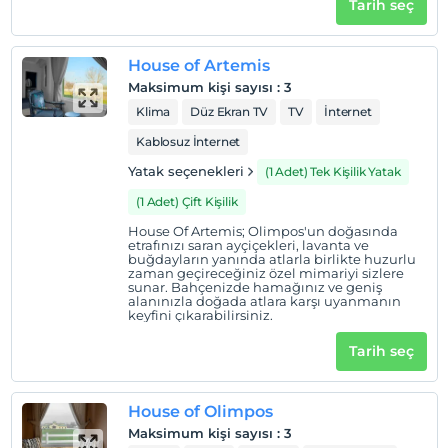
Tarih seç
Otel koşulları
House of Artemis
Check/in
Maksimum kişi sayısı
:
3
En erken saat 14:00 ve sonrası
Klima
Düz Ekran TV
TV
İnternet
Check/out
Kablosuz İnternet
En geç saat 12:00 ve öncesi
Yatak seçenekleri
(1 Adet) Tek Kişilik Yatak
Evcil Hayvan
5 kg'a kadar evcil hayvan barınabilir.
(1 Adet) Çift Kişilik
Sigara
House Of Artemis; Olimpos'un doğasında
etrafınızı saran ayçiçekleri, lavanta ve
Sigara içilen alanlar var
buğdayların yanında atlarla birlikte huzurlu
zaman geçireceğiniz özel mimariyi sizlere
Çocuklar
sunar. Bahçenizde hamağınız ve geniş
alanınızla doğada atlara karşı uyanmanın
2 yaşına kadar olan bebekler ücretsizdir.
keyfini çıkarabilirsiniz.
Her bir oda için 8 yaşına kadar 1 çocuk ücretsizdir
Tarih seç
House of Olimpos
Maksimum kişi sayısı
:
3