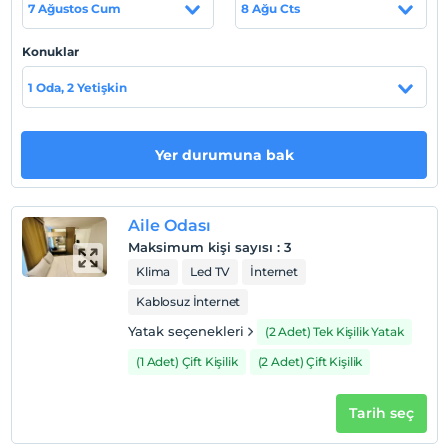
7 Ağustos Cum
8 Ağu Cts
Otel koşulları
Konuklar
Check/in
1 Oda, 2 Yetişkin
En erken saat 14:00 ve sonrası
Check/out
En geç saat 12:00 ve öncesi
Yer durumuna bak
Evcil Hayvan
Evcil hayvan kabul edilmemektedir.
Aile Odası
Sigara
Maksimum kişi sayısı
:
3
Odalarda sigara içilmez
Klima
Led TV
İnternet
Çocuklar
Kablosuz İnternet
2 yaşına kadar olan bebekler ücretsizdir.
Her bir oda için 6 yaşına kadar 1 çocuk ücretsizdir
Yatak seçenekleri
(2 Adet) Tek Kişilik Yatak
(1 Adet) Çift Kişilik
(2 Adet) Çift Kişilik
Tarih seç