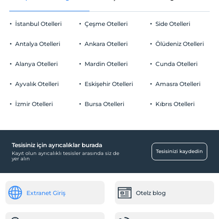
Check/out
En geç saat 12:00 ve öncesi
İstanbul Otelleri
Çeşme Otelleri
Side Otelleri
Evcil Hayvan
Evcil hayvan kabul edilmemektedir.
Antalya Otelleri
Ankara Otelleri
Ölüdeniz Otelleri
Sigara
Odalarda sigara içilmez
Alanya Otelleri
Mardin Otelleri
Cunda Otelleri
Otopark
Çocuklar
2 yaşına kadar olan bebekler ücretsizdir.
Ücretsiz Halka Açık Otopark
Ayvalık Otelleri
Eskişehir Otelleri
Amasra Otelleri
Her bir oda için 6 yaşına kadar 1 çocuk ücretsizdir
Otopark (Tesis disinda)
İzmir Otelleri
Bursa Otelleri
Kıbrıs Otelleri
Tesisiniz için ayrıcalıklar burada
Ortak Alanlar
Tesisinizi kaydedin
Kayıt olun ayrıcalıklı tesisler arasında siz de
yer alın
Asansör
Odalar
Extranet Giriş
Otelz blog
Aile odaları
Bebek