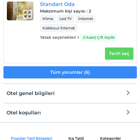
Standart Oda
Maksimum kişi sayısı
:
2
Klima
Led TV
İnternet
Kablosuz İnternet
Yatak seçenekleri
(1 Adet) Çift Kişilik
Tarih seç
Tüm yorumlar (6)
Otel genel bilgileri
Otel koşulları
Internet
Check/in
Ücretsiz Wi-fi
En erken saat 14:00 ve sonrası
Popüler Tatil Bölgeleri
Kış Tatili
Kategoriler
P
Ortak alanlar ve tüm odalar