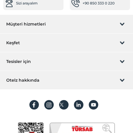
Sizi arayalım
+90 850 333 0 220
Restoranda bebek sandalyesi
Mağazalar
Müşteri hizmetleri
Market
Temizlik Hizmetleri
Rezervasyon yönet
Keşfet
Günlük temizlik hizmeti
Sağlık
Sizi arayalım
Hediye Kart
Tesisler için
Hastaneye kolay ulaşım (15 dakika)
İştirak olun
Öne Çıkan Özellikler
ZPara Nedir?
Hemen tesisinizi ekleyin
Otelz hakkında
Şehir merkezi
İletişim
Üye girişi
OtelOfis Hizmetleri
Villa/Daire ekleyin
Hakkımızda
Odaya servis
Sıkça sorulan sorular
Hesap oluştur
Spa ve Sağlık Olanakları
Sürdürülebilirlik
Kişisel Verilerin Korunması
Jakuzi
Koşullar ve şartlar
Yiyecek & İçecek