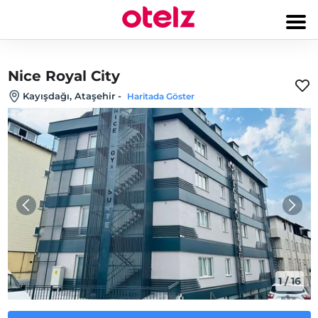
Nice Royal City
Kayışdağı, Ataşehir
-
Haritada Göster
1
/
16