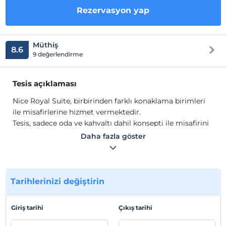
Rezervasyon yap
Müthiş
8.6
9 değerlendirme
Tesis açıklaması
Nice Royal Suite, birbirinden farklı konaklama birimleri
ile misafirlerine hizmet vermektedir.
Tesis, sadece oda ve kahvaltı dahil konsepti ile misafirini
ağırlamaktadır.
Daha fazla göster
Tesis lokasyon bilgileri
Kayışdağ Ataşehir'de konumlanmaktadır.
Tarihlerinizi değiştirin
Haritada Göster
Giriş tarihi
Çıkış tarihi