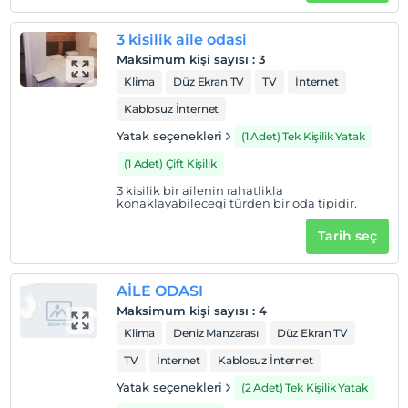
Çocuklar
2 yaşına kadar olan bebekler ücretsizdir.
3 kisilik aile odasi
Her bir oda için 5 yaşına kadar 1 çocuk ücretsizdir
Maksimum kişi sayısı
:
3
Klima
Düz Ekran TV
TV
İnternet
Kablosuz İnternet
Yatak seçenekleri
(1 Adet) Tek Kişilik Yatak
(1 Adet) Çift Kişilik
3 kisilik bir ailenin rahatlikla
konaklayabilecegi türden bir oda tipidir.
Tarih seç
AİLE ODASI
Maksimum kişi sayısı
:
4
Klima
Deniz Manzarası
Düz Ekran TV
TV
İnternet
Kablosuz İnternet
Yatak seçenekleri
(2 Adet) Tek Kişilik Yatak