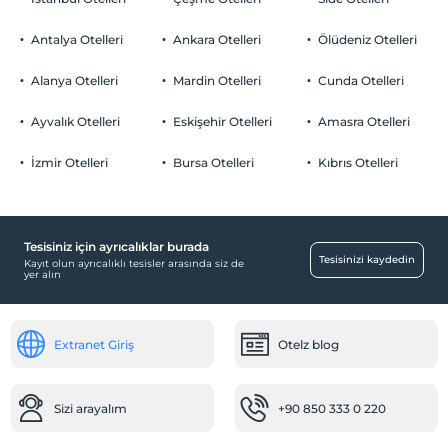
Odalarda sigara içilmez
Otopark
Çocuklar
Antalya Otelleri
Ankara Otelleri
Ölüdeniz Otelleri
2 yaşına kadar olan bebekler ücretsizdir.
Ücretsiz Özel Otopark
Her bir oda için 5 yaşına kadar 1 çocuk ücretsizdir
Alanya Otelleri
Mardin Otelleri
Cunda Otelleri
Otopark (Tesis disinda)
Ayvalık Otelleri
Eskişehir Otelleri
Amasra Otelleri
Özel Notları Görmek İçin Tıklayınız.
İzmir Otelleri
Bursa Otelleri
Kıbrıs Otelleri
Bebek
Restoranda bebek sandalyesi
Tesisiniz için ayrıcalıklar burada
Çalışma Alanları
Tesisinizi kaydedin
Kayıt olun ayrıcalıklı tesisler arasında siz de
yer alın
Faks/fotokopi
Ortak Alanlar
Extranet Giriş
Otelz blog
Tv odası
Dinlenme salonu
Sizi arayalım
+90 850 333 0 220
Öne Çıkan Özellikler
Deniz kıyısı