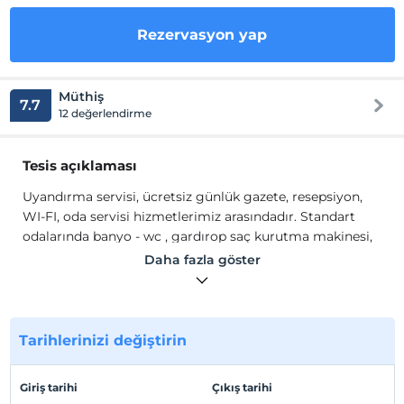
Rezervasyon yap
Müthiş
7.7
12 değerlendirme
Tesis açıklaması
Uyandırma servisi, ücretsiz günlük gazete, resepsiyon,
WI-FI, oda servisi hizmetlerimiz arasındadır. Standart
odalarında banyo - wc , gardırop saç kurutma makinesi,
havlu, televizyon, klima,telefon bulunmaktadır.
Daha fazla göster
Uyandırma servisi, ücretsiz günlük gazete, resepsiyon,
WI-FI, oda servisi hizmetlerimiz arasındadır. Standart
odalarında banyo - wc , gardırop saç kurutma makinesi,
havlu, televizyon, klima,telefon bulunmaktadır.
Tarihlerinizi değiştirin
Tesis lokasyon bilgileri
Giriş tarihi
Çıkış tarihi
Mood Kadıköy Hotel, İstanbul Anadolu Yakası'nın