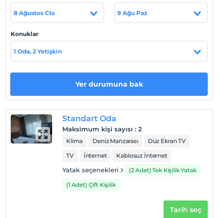
merkezi Kadıköy’de hizmet vermektedir. Kadıköy Metro
8 Ağustos Cts
9 Ağu Paz
Durağı 100 mt. Vapur İskelesine'ne 50 mt mesafededir.
Sabiha Gökcen Havaalanı'na 28 km. uzaklıktadır.
Konuklar
1 Oda, 2 Yetişkin
Haritada Göster
Yer durumuna bak
Otel koşulları
Check/in
Standart Oda
En erken saat 14:00 ve sonrası
Maksimum kişi sayısı
:
2
Klima
Deniz Manzarası
Düz Ekran TV
Check/out
En geç saat 11:00 ve öncesi
TV
İnternet
Kablosuz İnternet
Evcil Hayvan
Yatak seçenekleri
(2 Adet) Tek Kişilik Yatak
Evcil hayvan kabul edilmemektedir.
(1 Adet) Çift Kişilik
Sigara
Odalarda sigara içilmez
Tarih seç