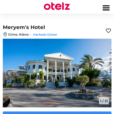
Meryem's Hotel
Girne, Kıbrıs
-
Haritada Göster
1
/
51