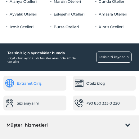
Alanya Otelleri
Mardin Otelleri
Cunda Otelleri
Otopark (Tesis bünyesinde)
Ayvalık Otelleri
Eskişehir Otelleri
Amasra Otelleri
İzmir Otelleri
Bursa Otelleri
Kıbrıs Otelleri
Odalar
Sigara içilmeyen odalar
Tesisiniz için ayrıcalıklar burada
Bebek
Tesisinizi kaydedin
Kayıt olun ayrıcalıklı tesisler arasında siz de
yer alın
Bebek karyolası
Öne Çıkan Özellikler
Extranet Giriş
Otelz blog
Dağ manzarası
Havuz
Sizi arayalım
+90 850 333 0 220
Açık Yüzme Havuzu
Açık Yüzme Havuzu (Yıl boyu)
Yiyecek & İçecek
Müşteri hizmetleri
Bar