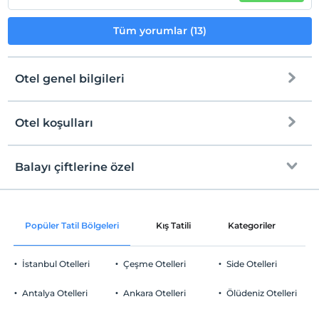
Tüm yorumlar (13)
Otel genel bilgileri
Otel koşulları
Internet
Check/in
Ücretsiz Wi-fi
En erken saat 14:00 ve sonrası
Balayı çiftlerine özel
Ortak alanlar ve tüm odalar
Check/out
En geç saat 12:00 ve öncesi
Odaya şampanya ikramı
Evcil Hayvan
Popüler Tatil Bölgeleri
Kış Tatili
Kategoriler
P
Evcil hayvan kabul edilmemektedir.
Sigara
İstanbul Otelleri
Çeşme Otelleri
Side Otelleri
Odalarda sigara içilmez
Otopark
Çocuklar
Antalya Otelleri
Ankara Otelleri
Ölüdeniz Otelleri
2 yaşına kadar olan bebekler ücretsizdir.
Ücretsiz Özel Otopark
Her bir oda için 6 yaşına kadar 1 çocuk ücretsizdir