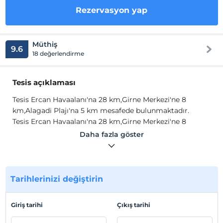
Rezervasyon yap
Müthiş
9.6
18 değerlendirme
Tesis açıklaması
Tesis Ercan Havaalanı'na 28 km,Girne Merkezi'ne 8
km,Alagadi Plajı'na 5 km mesafede bulunmaktadır.
Tesis Ercan Havaalanı'na 28 km,Girne Merkezi'ne 8
km,Alagadi Plajı'na 5 km mesafede bulunmaktadır.
Daha fazla göster
Tesis lokasyon bilgileri
Tesis Çatalköy mevkiinde bulunmaktadır. İnternet erişimi
tesisin tüm alanlarında ücretsiz sunulmaktadır.
Tarihlerinizi değiştirin
Giriş tarihi
Çıkış tarihi
Haritada Göster