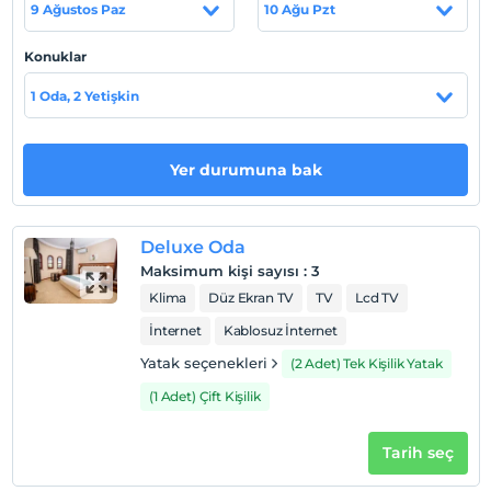
9 Ağustos Paz
10 Ağu Pzt
Konuklar
Otel koşulları
1 Oda, 2 Yetişkin
Check/in
En erken saat 14:00 ve sonrası
Check/out
Yer durumuna bak
En geç saat 12:00 ve öncesi
Evcil Hayvan
Evcil hayvan kabul edilmemektedir.
Deluxe Oda
Maksimum kişi sayısı
:
3
Sigara
Klima
Düz Ekran TV
TV
Lcd TV
Odalarda sigara içilmez
İnternet
Kablosuz İnternet
Çocuklar
2 yaşına kadar olan bebekler ücretsizdir.
Yatak seçenekleri
(2 Adet) Tek Kişilik Yatak
Her bir oda için 6 yaşına kadar 1 çocuk ücretsizdir
(1 Adet) Çift Kişilik
Tarih seç