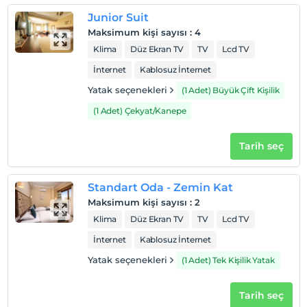
Junior Suit
Maksimum kişi sayısı
:
4
Klima
Düz Ekran TV
TV
Lcd TV
İnternet
Kablosuz İnternet
Yatak seçenekleri
(1 Adet) Büyük Çift Kişilik
(1 Adet) Çekyat/Kanepe
Tarih seç
Standart Oda - Zemin Kat
Maksimum kişi sayısı
:
2
Klima
Düz Ekran TV
TV
Lcd TV
İnternet
Kablosuz İnternet
Yatak seçenekleri
(1 Adet) Tek Kişilik Yatak
Tarih seç