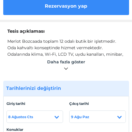
Rezervasyon yap
Tesis açıklaması
Merlot Bozcaada toplam 12 odalı butik bir işletmedir.
Oda kahvaltı konseptinde hizmet vermektedir.
Odalarında klima, Wi-Fi, LCD TV, uydu kanalları, minibar,
banyo, duş, banyo buklet malzemeleri gibi olanaklar
Daha fazla göster
sunulur. Tesis misafirlerine ücretsiz beş çayı, kek kurabiye
gibi küçük ikramlarda bulunacaktır.
Tesis lokasyon bilgileri
Tarihlerinizi değiştirin
Bozcaada'da konumlanmaktadır.
Sahil
Giriş tarihi
Çıkış tarihi
Plaja 5 km mesafededir.
8 Ağustos Cts
9 Ağu Paz
Konuklar