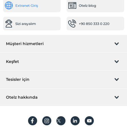
Extranet Giriş
Otelz blog
Sigara içilmeyen odalar
Bebek
Sizi arayalım
+90 850 333 0 220
Bebek karyolası
Resepsiyon Hizmetleri
Müşteri hizmetleri
24 saat açık resepsiyon
Sağlık
Rezervasyon yönet
Keşfet
Hastaneye kolay ulaşım (15 dakika)
Diğer
Sizi arayalım
Hediye Kart
Tesisler için
Klima
İştirak olun
Öne Çıkan Özellikler
ZPara Nedir?
Hemen tesisinizi ekleyin
Otelz hakkında
Deniz manzarası
İletişim
Üye girişi
Yiyecek & İçecek
Villa/Daire ekleyin
Hakkımızda
Cafe Türk
Sıkça sorulan sorular
Hesap oluştur
Paket servis olanağı