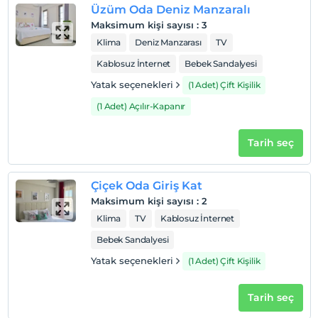
Üzüm Oda Deniz Manzaralı
Maksimum kişi sayısı
:
3
Klima
Deniz Manzarası
TV
Kablosuz İnternet
Bebek Sandalyesi
Yatak seçenekleri
(1 Adet) Çift Kişilik
(1 Adet) Açılır-Kapanır
Tarih seç
Çiçek Oda Giriş Kat
Maksimum kişi sayısı
:
2
Klima
TV
Kablosuz İnternet
Bebek Sandalyesi
Yatak seçenekleri
(1 Adet) Çift Kişilik
Tarih seç