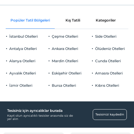
Internet
Check/in
Ücretsiz Wi-fi
En erken saat 14:00 ve sonrası
Popüler Tatil Bölgeleri
Kış Tatili
Kategoriler
P
Ortak alanlar ve tüm odalar
Check/out
En geç saat 11:00 ve öncesi
İstanbul Otelleri
Çeşme Otelleri
Side Otelleri
Evcil Hayvan
Evcil hayvan kabul edilmemektedir.
Antalya Otelleri
Ankara Otelleri
Ölüdeniz Otelleri
Sigara
Odalarda sigara içilmez
Alanya Otelleri
Mardin Otelleri
Cunda Otelleri
Otopark
Çocuklar
2 yaşına kadar olan bebekler ücretsizdir.
Ücretsiz Özel Otopark
Ayvalık Otelleri
Eskişehir Otelleri
Amasra Otelleri
Her bir oda için 6 yaşına kadar 1 çocuk ücretsizdir
Otopark (Tesis bünyesinde)
İzmir Otelleri
Bursa Otelleri
Kıbrıs Otelleri
Tesisiniz için ayrıcalıklar burada
Ortak Alanlar
Tesisinizi kaydedin
Kayıt olun ayrıcalıklı tesisler arasında siz de
yer alın
Bahçe
Odalar