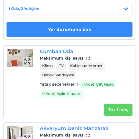
Haritada Göster
1 Oda, 2 Yetişkin
Otel koşulları
Yer durumuna bak
Check/in
En erken saat 14:00 ve sonrası
Cumbalı Oda
Check/out
Maksimum kişi sayısı
:
3
En geç saat 11:00 ve öncesi
Klima
TV
Kablosuz İnternet
Evcil Hayvan
Bebek Sandalyesi
Evcil hayvan kabul edilmemektedir.
Yatak seçenekleri
(1 Adet) Çift Kişilik
Sigara
(1 Adet) Açılır-Kapanır
Odalarda sigara içilmez
Çocuklar
Tarih seç
2 yaşına kadar olan bebekler ücretsizdir.
Her bir oda için 6 yaşına kadar 1 çocuk ücretsizdir
Akvaryum Deniz Manzaralı
Maksimum kişi sayısı
:
3