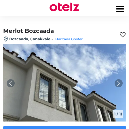
Merlot Bozcaada
Bozcaada, Çanakkale
-
Haritada Göster
1
/
11