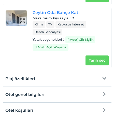
Zeytin Oda Bahçe Katı
Maksimum kişi sayısı
:
3
Klima
TV
Kablosuz İnternet
Bebek Sandalyesi
Yatak seçenekleri
(1 Adet) Çift Kişilik
(1 Adet) Açılır-Kapanır
Tarih seç
Plaj özellikleri
Otel genel bilgileri
Plaja
5 km mesafededir
Kum plaj
Otel koşulları