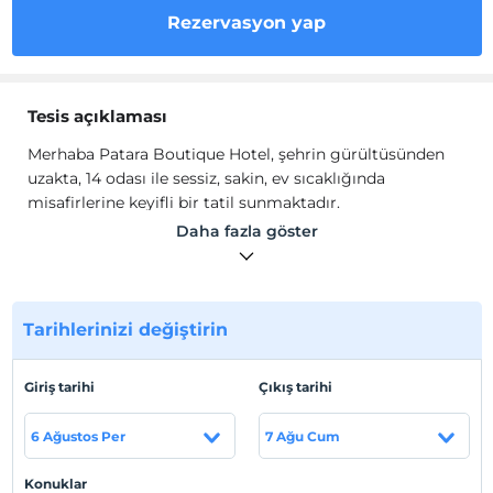
Rezervasyon yap
Tesis açıklaması
Merhaba Patara Boutique Hotel, şehrin gürültüsünden
uzakta, 14 odası ile sessiz, sakin, ev sıcaklığında
misafirlerine keyifli bir tatil sunmaktadır.
Odalarında; Wi-Fi, klima, ısıtma, gardırop, banyo, duş,
Daha fazla göster
havlu seti ve ücretsiz banyo malzemesi bulunmaktadır.
Tesis lokasyon bilgileri
Antalya Kaş'ta konumlanmaktadır. Kaş Merkez'e 40 km.,
Tarihlerinizi değiştirin
Kalkan'a 15 km. uzaklıktadır. Patara Antik Kenti'ne ve
Patara Plajı'na araçla 10 dk. mesafededir.
Giriş tarihi
Çıkış tarihi
6 Ağustos Per
7 Ağu Cum
Haritada Göster
Konuklar