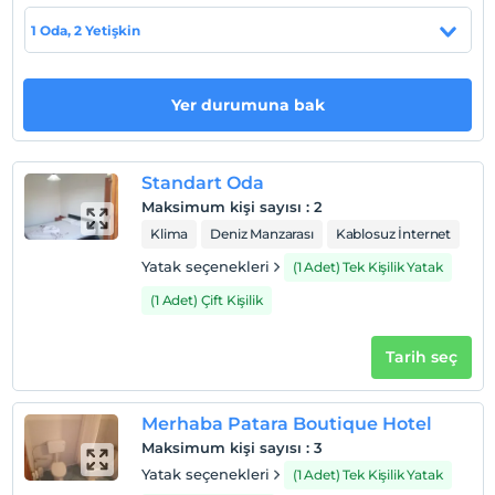
1 Oda, 2 Yetişkin
Otel koşulları
Check/in
Yer durumuna bak
En erken saat 14:00 ve sonrası
Check/out
En geç saat 10:00 ve öncesi
Standart Oda
Evcil Hayvan
Maksimum kişi sayısı
:
2
Evcil hayvan kabul edilmemektedir.
Klima
Deniz Manzarası
Kablosuz İnternet
Sigara
Yatak seçenekleri
(1 Adet) Tek Kişilik Yatak
Odalarda sigara içilmez
(1 Adet) Çift Kişilik
Çocuklar
2 yaşına kadar olan bebekler ücretsizdir.
Tarih seç
Her bir oda için 6 yaşına kadar 1 çocuk ücretsizdir
Merhaba Patara Boutique Hotel
Maksimum kişi sayısı
:
3
Yatak seçenekleri
(1 Adet) Tek Kişilik Yatak