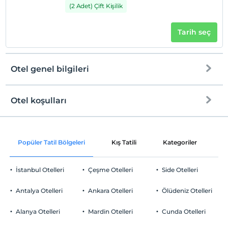
(2 Adet) Çift Kişilik
Tarih seç
Otel genel bilgileri
Otel koşulları
Internet
Check/in
Ücretsiz Wi-fi
En erken saat 14:00 ve sonrası
Popüler Tatil Bölgeleri
Kış Tatili
Kategoriler
P
Ortak alanlar ve bazı odalar
Check/out
En geç saat 10:00 ve öncesi
İstanbul Otelleri
Çeşme Otelleri
Side Otelleri
Evcil Hayvan
Evcil hayvan kabul edilmemektedir.
Antalya Otelleri
Ankara Otelleri
Ölüdeniz Otelleri
Sigara
Odalarda sigara içilmez
Alanya Otelleri
Mardin Otelleri
Cunda Otelleri
Otopark
Çocuklar