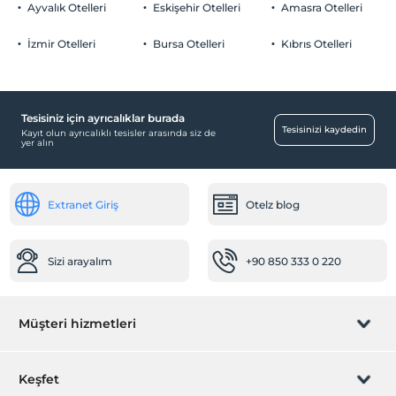
2 yaşına kadar olan bebekler ücretsizdir.
Ücretsiz Halka Açık Otopark
Ayvalık Otelleri
Eskişehir Otelleri
Amasra Otelleri
Her bir oda için 6 yaşına kadar 1 çocuk ücretsizdir
Otopark (Tesis bünyesinde)
İzmir Otelleri
Bursa Otelleri
Kıbrıs Otelleri
Tesisiniz için ayrıcalıklar burada
Ortak Alanlar
Tesisinizi kaydedin
Kayıt olun ayrıcalıklı tesisler arasında siz de
yer alın
Bahçe
Odalar
Extranet Giriş
Otelz blog
Aile odaları
Bebek
Sizi arayalım
+90 850 333 0 220
Mama için su ısıtıcı
Resepsiyon Hizmetleri
Müşteri hizmetleri
Hızlı check-in/check-out
Temizlik Hizmetleri
Rezervasyon yönet
Keşfet
Günlük temizlik hizmeti