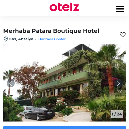
Merhaba Patara Boutique Hotel
Kaş, Antalya
-
Haritada Göster
1
/
24