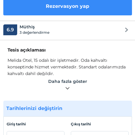
Rezervasyon yap
Müthiş
6.9
3 değerlendirme
Tesis açıklaması
Melida Otel, 15 odalı bir işletmedir. Oda kahvaltı
konseptinde hizmet vermektedir. Standart odalarımızda
kahvaltı dahil değildir.
Daha fazla göster
Otelimiz 7 aile odası ve 8 standart odadan oluşmaktadır.
Odalarımızda ücretsiz kablosuz internet, 24 saat
resepsiyon hizmeti, klima, dünya kanallarının bulunduğu
Tarihlerinizi değiştirin
LCD TV, sıcak su bulunmaktadır. Odalarımız her gün
temizlenmektedir. Nevresim takımları, havlular günlük
olarak değiştirilmektedir.
Giriş tarihi
Çıkış tarihi
Siz değerli misafirlerimizi bir aile sıcaklığı ile