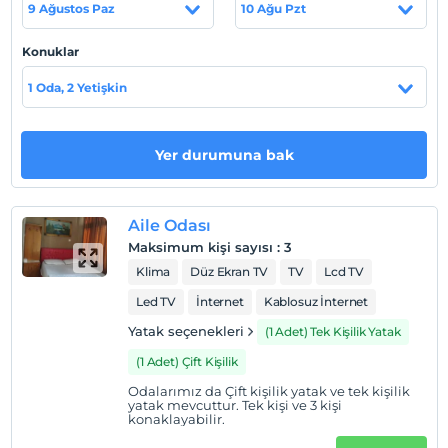
9 Ağustos Paz
10 Ağu Pzt
ağırlamaktan mutluluk duyacağız.
Tesis lokasyon bilgileri
Konuklar
Mersin Merkez Akdeniz'deki otelimiz, şehrin tam
1 Oda, 2 Yetişkin
merkezinde konumlanmıştır. Çevresinde alışveriş
mağazaları, bankalar, devlet binaları, kongre ve sergi
salonları, konser ve tiyatro mekanları, müzeler ve
Yer durumuna bak
hastaneler bulunmaktadır. Şehrin her noktasına kolay
ulaşım imkanı sağlarken, sahile yürüme mesafesindedir.
Otelimiz, Mersin'in tarihi ve kültürel zenginliklerine
Aile Odası
erişim sunarak, misafirlerine hem merkezi hem de keyifli
Maksimum kişi sayısı
:
3
bir konaklama deneyimi vadediyor.
Klima
Düz Ekran TV
TV
Lcd TV
Led TV
İnternet
Kablosuz İnternet
Yatak seçenekleri
Haritada Göster
(1 Adet) Tek Kişilik Yatak
(1 Adet) Çift Kişilik
Odalarımız da Çift kişilik yatak ve tek kişilik
yatak mevcuttur. Tek kişi ve 3 kişi
Otel koşulları
konaklayabilir.
Check/in