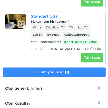
Tarih seç
En erken saat 11:30 ve sonrası
Check/out
Standart Oda
En geç saat 10:30 ve öncesi
Maksimum kişi sayısı
:
1
Evcil Hayvan
Klima
Düz Ekran TV
TV
Lcd TV
Evcil hayvan kabul edilmemektedir.
Led TV
İnternet
Kablosuz İnternet
Sigara
Yatak seçenekleri
(1 Adet) Tek Kişilik Yatak
Sigara içilen alanlar var
TEK KİŞİLİK ODA KAHVALTI DAHİL DEĞİLDİR.
Giriş saatleri
Tarih seç
Çocuklar
2 yaşına kadar olan bebekler ücretsizdir.
Her bir oda için 4 yaşına kadar 1 çocuk ücretsizdir
Tüm yorumlar (3)
Otel genel bilgileri
Otel koşulları