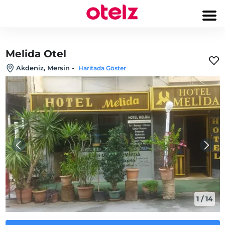
Melida Otel
Akdeniz, Mersin
-
Haritada Göster
1
/
14