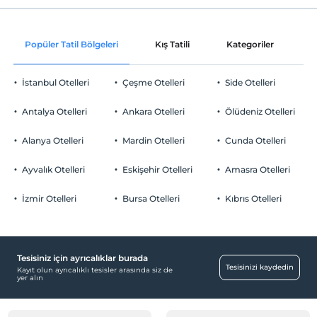
Internet
Check/in
Ücretsiz Wi-fi
En erken saat 11:30 ve sonrası
Popüler Tatil Bölgeleri
Kış Tatili
Kategoriler
P
Ortak alanlar ve tüm odalar
Check/out
En geç saat 10:30 ve öncesi
İstanbul Otelleri
Çeşme Otelleri
Side Otelleri
Evcil Hayvan
Evcil hayvan kabul edilmemektedir.
Antalya Otelleri
Ankara Otelleri
Ölüdeniz Otelleri
Sigara
Sigara içilen alanlar var
Alanya Otelleri
Mardin Otelleri
Cunda Otelleri
Otopark
Yaş kısıtlaması
Tesisimizde sadece 18 ile 85 yaşları arasındaki misafirler kabul
Ücretli Halka Açık Otopark
Ayvalık Otelleri
Eskişehir Otelleri
Amasra Otelleri
edilir
Otopark (Tesis disinda)
İzmir Otelleri
Bursa Otelleri
Kıbrıs Otelleri
Çocuklar
2 yaşına kadar olan bebekler ücretsizdir.
Her bir oda için 4 yaşına kadar 1 çocuk ücretsizdir
Tesisiniz için ayrıcalıklar burada
Ulaşım
Tesisinizi kaydedin
Kayıt olun ayrıcalıklı tesisler arasında siz de
yer alın
Havaalanı servisi (ücretli)
Sağlık