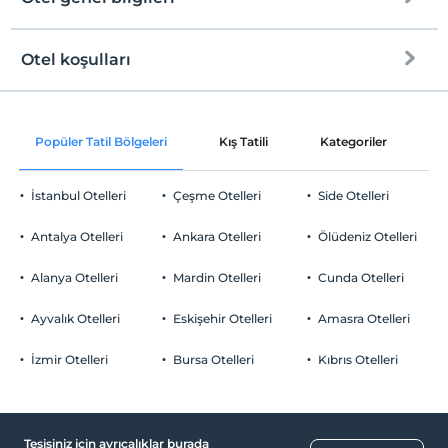
Plaja
1 km mesafededir
Çakıl plaj
Otel koşulları
Internet
Check/in
Ücretsiz Wi-fi
En erken saat 14:00 ve sonrası
Popüler Tatil Bölgeleri
Kış Tatili
Kategoriler
P
Ortak alanlar ve tüm odalar
Check/out
En geç saat 11:00 ve öncesi
İstanbul Otelleri
Çeşme Otelleri
Side Otelleri
Evcil Hayvan
Evcil hayvan barınabilir
Antalya Otelleri
Ankara Otelleri
Ölüdeniz Otelleri
Sigara
Sigara içilen alanlar var
Alanya Otelleri
Mardin Otelleri
Cunda Otelleri
Otopark
Çocuklar
2 yaşına kadar olan bebekler ücretsizdir.
Ücretsiz Halka Açık Otopark
Ayvalık Otelleri
Eskişehir Otelleri
Amasra Otelleri
Her bir oda için 12 yaşına kadar 1 çocuk ücretsizdir
Otopark (Tesis disinda)
İzmir Otelleri
Bursa Otelleri
Kıbrıs Otelleri
Tesisiniz için ayrıcalıklar burada
Yiyecek & İçecek