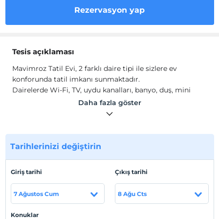
Rezervasyon yap
Tesis açıklaması
Mavimroz Tatil Evi, 2 farklı daire tipi ile sizlere ev
konforunda tatil imkanı sunmaktadır.
Dairelerde Wi-Fi, TV, uydu kanalları, banyo, duş, mini
mutfak ve mutfak gereçleri gibi olanaklar mevcuttur.
Daha fazla göster
Tesis lokasyon bilgileri
Çanakkale Gökçeada'da konumlanmaktadır.
Tarihlerinizi değiştirin
Sahil
Plaja 1 km mesafededir.
Giriş tarihi
Çıkış tarihi
7 Ağustos Cum
8 Ağu Cts
Haritada Göster
Konuklar