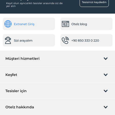
Tesisinizi kaydedin
Kayıt olun ayrıcalıklı tesisler arasında siz de
yer alın
Paket servis olanağı
Ortak Alanlar
Extranet Giriş
Otelz blog
Bahçe
Odalar
Sizi arayalım
+90 850 333 0 220
Aile odaları
Müşteri hizmetleri
Rezervasyon yönet
Keşfet
Sizi arayalım
Hediye Kart
Tesisler için
İştirak olun
ZPara Nedir?
Hemen tesisinizi ekleyin
Otelz hakkında
İletişim