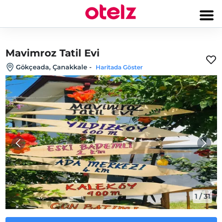
Mavimroz Tatil Evi
Gökçeada‎, Çanakkale
-
Haritada Göster
1
/
31