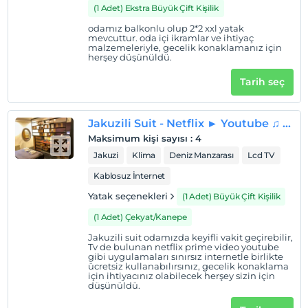
(1 Adet) Ekstra Büyük Çift Kişilik
odamız balkonlu olup 2*2 xxl yatak
mevcuttur. oda içi ikramlar ve ihtiyaç
malzemeleriyle, gecelik konaklamanız için
herşey düşünüldü.
Tarih seç
Jakuzili Suit - Netflix ► Youtube ♫ (Venüs)
Maksimum kişi sayısı
:
4
Jakuzi
Klima
Deniz Manzarası
Lcd TV
Kablosuz İnternet
Yatak seçenekleri
(1 Adet) Büyük Çift Kişilik
(1 Adet) Çekyat/Kanepe
Jakuzili suit odamızda keyifli vakit geçirebilir,
Tv de bulunan netflix prime video youtube
gibi uygulamaları sınırsız internetle birlikte
ücretsiz kullanabılırsınız, gecelik konaklama
için ihtiyacınız olabilecek herşey sizin için
düşünüldü.