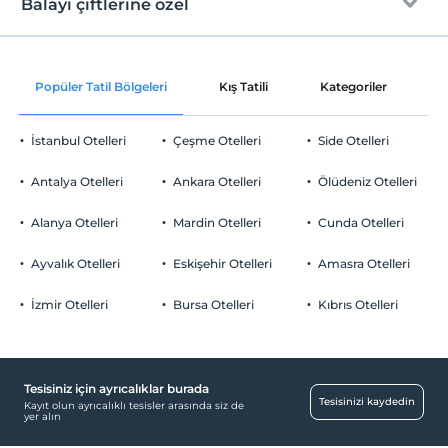
En erken saat 14:00 ve sonrası
Balayı çiftlerine özel
Ortak alanlar ve tüm odalar
Check/out
En geç saat 12:00 ve öncesi
Oda süslemesi
Evcil Hayvan
Popüler Tatil Bölgeleri
Kış Tatili
Kategoriler
P
Evcil hayvan barınabilir
Bir sabah odaya kahvaltı servisi
Sigara
İstanbul Otelleri
Çeşme Otelleri
Side Otelleri
Sigara içilen alanlar var
A la carte restoranlarda öncelikli
Otopark
rezervasyon
Çocuklar
Antalya Otelleri
Ankara Otelleri
Ölüdeniz Otelleri
2 yaşına kadar olan bebekler ücretsizdir.
Ücretsiz Halka Açık Otopark
Mum ışında akşam yemeği
Her bir oda için 9 yaşına kadar 1 çocuk ücretsizdir
Alanya Otelleri
Mardin Otelleri
Cunda Otelleri
Otopark (Tesis disinda)
Gül yaprakları ile süsleme
Ayvalık Otelleri
Eskişehir Otelleri
Amasra Otelleri
Çerez ikramı
İzmir Otelleri
Bursa Otelleri
Kıbrıs Otelleri
Havuz
Açık Yüzme Havuzu
Tesisiniz için ayrıcalıklar burada
Aktiviteler
Tesisinizi kaydedin
Kayıt olun ayrıcalıklı tesisler arasında siz de
yer alın
Tavla
Ücretsiz