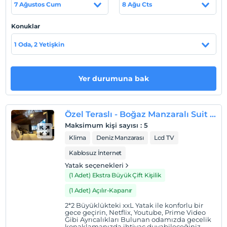
odalarımızda üyelikleri açık halde ücretsiz olarak
7 Ağustos Cum
8 Ağu Cts
mevcuttur.
Konuklar
1 Oda, 2 Yetişkin
Tesis lokasyon bilgileri
Göksu Evleri sitesinde bulunan otelimiz Medipol
Yer durumuna bak
Üniversitesi Kampüsü'ne, Kavacık Köprüsü'ne 2 dk.
mesafede, Anadolu Hisarı'na 2 dk. mesafededir,
Özel Teraslı - Boğaz Manzaralı Suit ►Netflix ♫ Youtube (Giza)
Maksimum kişi sayısı
:
5
Haritada Göster
Klima
Deniz Manzarası
Lcd TV
Kablosuz İnternet
Yatak seçenekleri
Otel koşulları
(1 Adet) Ekstra Büyük Çift Kişilik
Check/in
(1 Adet) Açılır-Kapanır
En erken saat 14:00 ve sonrası
2*2 Büyüklükteki xxL Yatak ile konforlu bir
Check/out
gece geçirin, Netflix, Youtube, Prime Video
Gibi Ayrıcalıkları Bulunan odamızda gecelik
En geç saat 12:00 ve öncesi
konaklamanızda ihtiyaç duyabileceğiniz