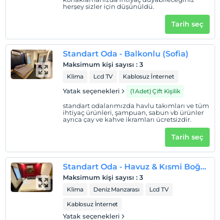
herşey sizler için düşünüldü.
Evcil Hayvan
Evcil hayvan barınabilir
Tarih seç
Sigara
Sigara içilen alanlar var
Standart Oda - Balkonlu (Sofia)
Çocuklar
Maksimum kişi sayısı
:
3
2 yaşına kadar olan bebekler ücretsizdir.
Klima
Lcd TV
Kablosuz İnternet
Her bir oda için 9 yaşına kadar 1 çocuk ücretsizdir
Yatak seçenekleri
(1 Adet) Çift Kişilik
standart odalarımızda havlu takımları ve tüm
ihtiyaç ürünleri, şampuan, sabun vb ürünler
ayrıca çay ve kahve ikramları ücretsizdir.
Tarih seç
Standart Oda - Havuz & Kısmi Boğaz Manzaralı (Hiera)
Maksimum kişi sayısı
:
3
Klima
Deniz Manzarası
Lcd TV
Kablosuz İnternet
Yatak seçenekleri