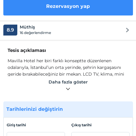
Rezervasyon yap
Müthiş
8.9
16 değerlendirme
Tesis açıklaması
Mavilla Hotel her biri farklı konseptte düzenlenen
odalarıyla, İstanbul’un orta yerinde, şehrin kargaşasını
geride bırakabileceğiniz bir mekan. LCD TV, klima, mini
bar, kablosuz internet bağlantısı, safe box bulunan
Daha fazla göster
odalarımız bir otelin sunabileceği her türlü konfordan
fazlasını sağlıyor.
Aile ortamını sunan otelimizde ücretsiz su, çay, kahve
Tarihlerinizi değiştirin
imkanları bulunmaktadır.
VIP odalarımızda ekstra hizmetlerde jakuzi ve geniş
yataklar, bazı suitlerde şömine ve teras vardır. Netflix,
Giriş tarihi
Çıkış tarihi
Prime Video, Youtube gibi hizmetlerbu özel