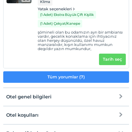
Klima
Yatak seçenekleri
(1 Adet) Ekstra Büyük Çift Kişilik
(1 Adet) Çekyat/Kanepe
şömineli olan bu odamızın ayrı bir ambiansı
vardır, gecelik konaklama için ihtiyacınız
olan herşey düşünüldü, özel havuz
manzaralıdır, kışın kullanımı mumkun
degıldır yazın mumkundur,
Tarih seç
Tüm yorumlar (7)
Otel genel bilgileri
Otel koşulları
Internet
Check/in
Ücretsiz Wi-fi