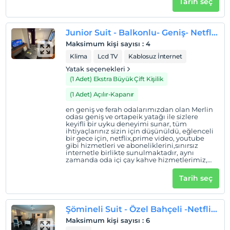
Tarih seç
Junior Suit - Balkonlu- Geniş- Netflix-Prime-Youtube (Merlin)
Maksimum kişi sayısı
:
4
Klima
Lcd TV
Kablosuz İnternet
Yatak seçenekleri
(1 Adet) Ekstra Büyük Çift Kişilik
(1 Adet) Açılır-Kapanır
en geniş ve ferah odalarımızdan olan Merlin
odası geniş ve ortapeik yatağı ile sizlere
keyifli bir uyku deneyimi sunar, tüm
ihtiyaçlarınız sizin için düşünüldü, eğlenceli
bir gece için, netflix,prime video, youtube
gibi hizmetleri ve aboneliklerini,sınırsız
internetle birlikte sunulmaktadır, aynı
zamanda oda içi çay kahve hizmetlerimiz,
ücretsizdir.
Tarih seç
Şömineli Suit - Özel Bahçeli -Netflix, Prime, Youtube (Apollon)
Maksimum kişi sayısı
:
6