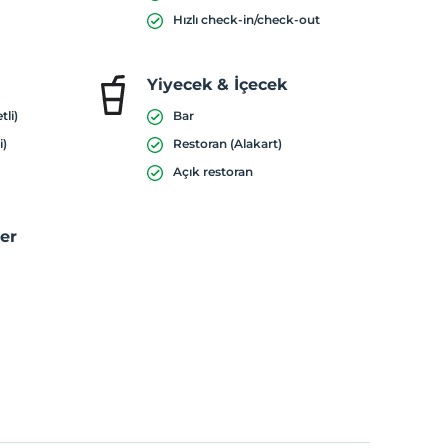
Hızlı check-in/check-out
Yiyecek & İçecek
tli)
Bar
i)
Restoran (Alakart)
Açık restoran
ler