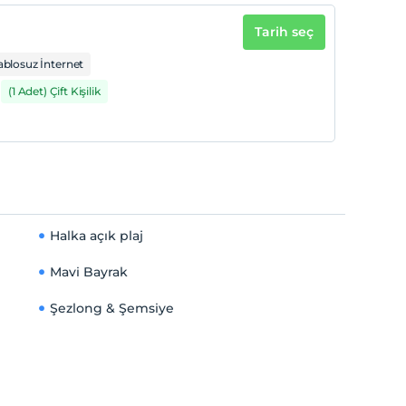
Tarih seç
ablosuz İnternet
(1 Adet) Çift Kişilik
Halka açık plaj
Mavi Bayrak
Şezlong & Şemsiye