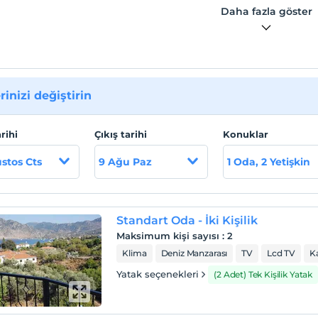
Daha fazla göster
rinizi değiştirin
arihi
Çıkış tarihi
Konuklar
stos Cts
9 Ağu Paz
1 Oda, 2 Yetişkin
Standart Oda - İki Kişilik
Maksimum kişi sayısı
:
2
Klima
Deniz Manzarası
TV
Lcd TV
K
Yatak seçenekleri
(2 Adet) Tek Kişilik Yatak