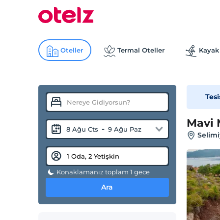
Oteller
Termal Oteller
Kayak 
Tesi
Mavi 
-
8 Ağu Cts
9 Ağu Paz
Selimi
Konaklamanız toplam 1 gece
Ara