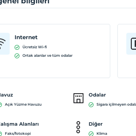
genel bilgileri
Internet
Ücretsiz Wi-fi
Ortak alanlar ve tüm odalar
Havuz
Odalar
Açık Yüzme Havuzu
Sigara içilmeyen odal
alışma Alanları
Diğer
Faks/fotokopi
Klima