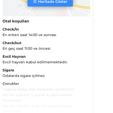
Haritada Göster
Otel koşulları
Check/in
En erken saat 14:00 ve sonrası
Check/out
En geç saat 11:00 ve öncesi
Evcil Hayvan
Evcil hayvan kabul edilmemektedir.
Sigara
Odalarda sigara içilmez
Çocuklar
1 yaşına kadar olan bebekler ücretsizdir.
Her bir oda için 1. çocuk 6 yaşına kadar
ücretsizdir
Her bir oda için 2. çocuk 3 yaşına kadar
ücretsizdir