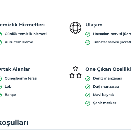
emizlik Hizmetleri
Ulaşım
Günlük temizlik hizmeti
Havaalanı servisi (ücre
Kuru temizleme
Transfer servisi (ücretl
rtak Alanlar
Öne Çıkan Özellik
Güneşlenme terası
Deniz manzarası
Lobi
Dağ manzarası
Bahçe
Mavi bayrak
Şehir merkezi
koşulları