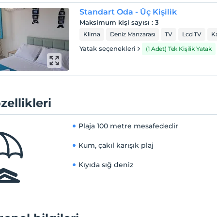
Standart Oda - Üç Kişilik
Maksimum kişi sayısı
:
3
Klima
Deniz Manzarası
TV
Lcd TV
K
Yatak seçenekleri
(1 Adet) Tek Kişilik Yatak
zellikleri
Plaja
100 metre mesafededir
Kum, çakıl karışık plaj
Kıyıda sığ deniz