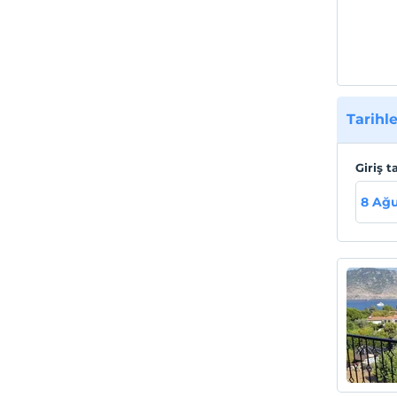
Tarihle
Giriş t
8 Ağu