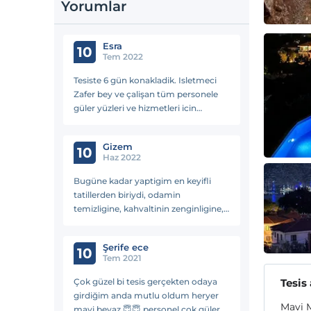
Yorumlar
Esra
10
Tem 2022
Tesiste 6 gün konakladik. Isletmeci
Zafer bey ve çalişan tüm personele
güler yüzleri ve hizmetleri icin
teşekkür ediyoruz. Odalar guzel ve
temizdi. Kahvaltisi da iyiydi. Gonul a
Gizem
tercih edebilirsiniz.
10
Haz 2022
Bugüne kadar yaptigim en keyifli
tatillerden biriydi, odamin
temizligine, kahvaltinin zenginligine,
otelin manzarasina her seye hayran
kaldim. Otelin isletmecisi Zafer Bey’e
Şerife ece
tüm yardimseverligi için, otel
10
Tem 2021
çalisanlarina misafirperverlikleri için
çok çok tesekkür ederim. Selimiye’de
Çok güzel bi tesis gerçekten odaya
Tesis
bir sonraki tatilimde tercihim belli :)
girdiğim anda mutlu oldum heryer
Mavi 
mavi beyaz 😇😇 personel çok güler