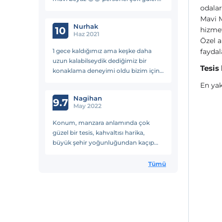
odalar
yüzlü kahvaltısı çok lezzetliydi.
Mavi M
Sadece odalara ulaşmak için
Nurhak
otoparktan sonra biraz merdiven
10
hizmet
Haz 2021
çıkmanız gerekiyor o yüzden küçük
Özel a
bir valiz yaparsanız zaten personel
1 gece kaldığımız ama keşke daha
faydal
taşıyor siz gerek yok desenizde
uzun kalabilseydik dediğimiz bir
Tesis
hemen elinizden alıyor eşyaları çok
konaklama deneyimi oldu bizim için.
nazikler cidden 🤗
Odaları çok temiz ve moderndi.
En yak
Manzarası ve kahvaltısı çok güzeldi.
Nagihan
Işletmecisi Zafer Bey'in ilgi ve
9.7
May 2022
alakasından çok memnun kaldık.
Selimiye'ye gidecek herkese tavsiye
Konum, manzara anlamında çok
ederiz :)
güzel bir tesis, kahvaltısı harika,
büyük şehir yoğunluğundan kaçıp
kafa dinlemek isteyenlere tavsiye
edilir.
Tümü