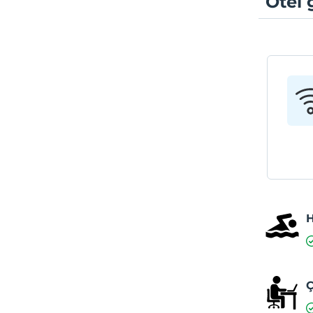
Otel 
Ç