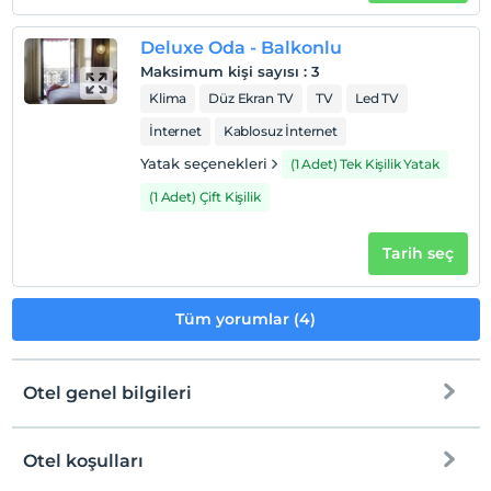
Deluxe Oda - Balkonlu
Maksimum kişi sayısı
:
3
Klima
Düz Ekran TV
TV
Led TV
İnternet
Kablosuz İnternet
Yatak seçenekleri
(1 Adet) Tek Kişilik Yatak
(1 Adet) Çift Kişilik
Tarih seç
Tüm yorumlar (4)
Otel genel bilgileri
Otel koşulları
Internet