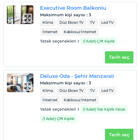
Executive Room Balkonlu
Check/out
En geç saat 12:00 ve öncesi
Maksimum kişi sayısı
:
3
Klima
Düz Ekran TV
TV
Led TV
Evcil Hayvan
Evcil hayvan kabul edilmemektedir.
İnternet
Kablosuz İnternet
Yatak seçenekleri
(1 Adet) Çift Kişilik
Sigara
Odalarda sigara içilmez
Tarih seç
Çocuklar
2 yaşına kadar olan bebekler ücretsizdir.
Her bir oda için 6 yaşına kadar 1 çocuk ücretsizdir
Deluxe Oda - Şehir Manzaralı
Maksimum kişi sayısı
:
3
Klima
Düz Ekran TV
TV
Led TV
İnternet
Kablosuz İnternet
Yatak seçenekleri
(1 Adet) Tek Kişilik Yatak
(1 Adet) Çift Kişilik
Tarih seç