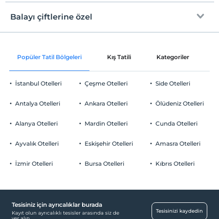
Check/in
Ücretsiz Wi-fi
En erken saat 14:00 ve sonrası
Balayı çiftlerine özel
Ortak alanlar ve tüm odalar
Check/out
En geç saat 12:00 ve öncesi
Oda süslemesi
Evcil Hayvan
Popüler Tatil Bölgeleri
Kış Tatili
Kategoriler
P
Evcil hayvan kabul edilmemektedir.
Odaya meyve sepeti ikramı
Sigara
İstanbul Otelleri
Çeşme Otelleri
Side Otelleri
Ulaşım
Odalarda sigara içilmez
Çocuklar
Antalya Otelleri
Havaalanı servisi (ücretli)
Ankara Otelleri
Ölüdeniz Otelleri
2 yaşına kadar olan bebekler ücretsizdir.
Transfer servisi (ücretli)
Her bir oda için 6 yaşına kadar 1 çocuk ücretsizdir
Alanya Otelleri
Mardin Otelleri
Cunda Otelleri
Engelli
Ayvalık Otelleri
Eskişehir Otelleri
Amasra Otelleri
Ana kapı giriş düz ayaktır
Engelli asansörü
İzmir Otelleri
Bursa Otelleri
Kıbrıs Otelleri
Çalışma Alanları
Faks/fotokopi
Tesisiniz için ayrıcalıklar burada
Scanner
Tesisinizi kaydedin
Kayıt olun ayrıcalıklı tesisler arasında siz de
yer alın