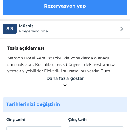
Rezervasyon yap
Müthiş
8.3
6 değerlendirme
Tesis açıklaması
Maroon Hotel Pera, İstanbul'da konaklama olanağı
sunmaktadır. Konuklar, tesis bünyesindeki restoranda
yemek yiyebilirler.Elektrikli su ısıtıcıları vardır. Tüm
odalarda duşlu özel banyo mevcuttur. İlave olanaklar
Daha fazla göster
arasında terlikler ve ücretsiz banyo malzemeleri
sayılabilir. Ayrıca, Maroon Hotel Pera'nın tüm alanlarında
ücretsiz Wi-Fi erişiminden faydalanabilirsiniz. Ayrıca düz
ekran uydu TV bulunmaktadır.Tesisin resepsiyonu günün
Tarihlerinizi değiştirin
24 saati açıktır.
Maroon Hotel Pera, İstanbul'da konaklama olanağı
Giriş tarihi
Çıkış tarihi
sunmaktadır. Konuklar, tesis bünyesindeki restoranda
yemek yiyebilirler.Elektrikli su ısıtıcıları vardır. Tüm