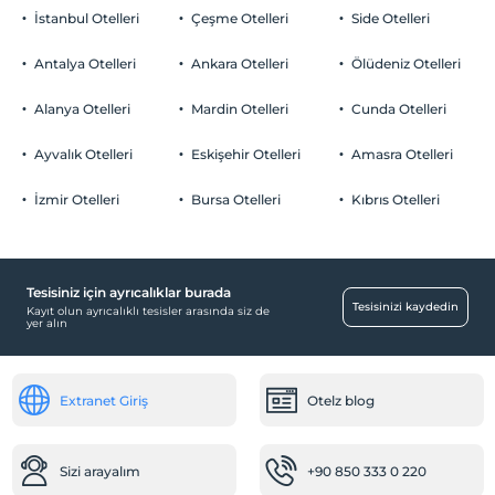
İstanbul Otelleri
Çeşme Otelleri
Side Otelleri
Evcil Hayvan
Evcil hayvan kabul edilmemektedir.
Antalya Otelleri
Ankara Otelleri
Ölüdeniz Otelleri
Sigara
Odalarda sigara içilmez
Alanya Otelleri
Mardin Otelleri
Cunda Otelleri
Otopark
Çocuklar
2 yaşına kadar olan bebekler ücretsizdir.
Ücretsiz Halka Açık Otopark
Ayvalık Otelleri
Eskişehir Otelleri
Amasra Otelleri
Her bir oda için 6 yaşına kadar 1 çocuk ücretsizdir
Otopark (Tesis disinda)
İzmir Otelleri
Bursa Otelleri
Kıbrıs Otelleri
Özel Notları Görmek İçin Tıklayınız.
Tesisiniz için ayrıcalıklar burada
Ortak Alanlar
Tesisinizi kaydedin
Kayıt olun ayrıcalıklı tesisler arasında siz de
yer alın
Güneşlenme terası
Çocuk
Extranet Giriş
Otelz blog
Çocuk karyolası
Mağazalar
Sizi arayalım
+90 850 333 0 220
Market