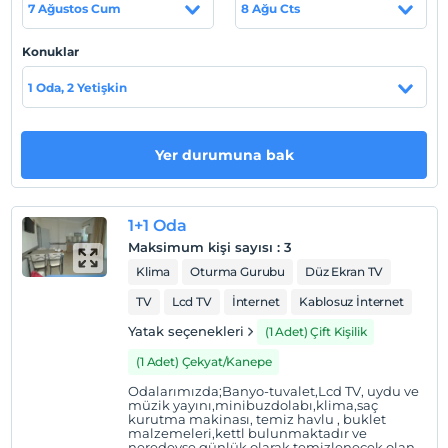
7 Ağustos Cum
8 Ağu Cts
Çamyuva Migros karşısındadır
Sahil
Konuklar
Yeni konsepte yapılan Çamyuva Halk Plajı'ndan
1 Oda, 2 Yetişkin
misafirlerimiz faydalanabilirler.
Yer durumuna bak
Haritada Göster
1+1 Oda
Maksimum kişi sayısı
:
3
Otel koşulları
Klima
Oturma Gurubu
Düz Ekran TV
Check/in
TV
Lcd TV
İnternet
Kablosuz İnternet
En erken saat 14:00 ve sonrası
Yatak seçenekleri
(1 Adet) Çift Kişilik
Check/out
En geç saat 12:00 ve öncesi
(1 Adet) Çekyat/Kanepe
Evcil Hayvan
Odalarımızda;Banyo-tuvalet,Lcd TV, uydu ve
müzik yayını,minibuzdolabı,klima,saç
Evcil hayvan kabul edilmemektedir.
kurutma makinası, temiz havlu , buklet
malzemeleri,kettl bulunmaktadır ve
Sigara
neredeyse günlük olarak temizlenecek olan