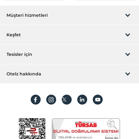
Diğer
Müşteri hizmetleri
Klima
Havuz
Rezervasyon yönet
Keşfet
Açık Yüzme Havuzu
Açık Yüzme Havuzu (Sezonluk)
Sizi arayalım
Hediye Kart
Tesisler için
Resepsiyon Hizmetleri
24 saat açık resepsiyon
İştirak olun
ZPara Nedir?
Hemen tesisinizi ekleyin
Hızlı check-in/check-out
Otelz hakkında
İletişim
Ulaşım
Üye girişi
Villa/Daire ekleyin
Hakkımızda
Havaalanı servisi (ücretli)
Sıkça sorulan sorular
Hesap oluştur
Transfer servisi (ücretli)
Sürdürülebilirlik
Odalar
Kişisel Verilerin Korunması
Aile odaları
Koşullar ve şartlar
İşlem rehberi
Anti-Alerjik odalar