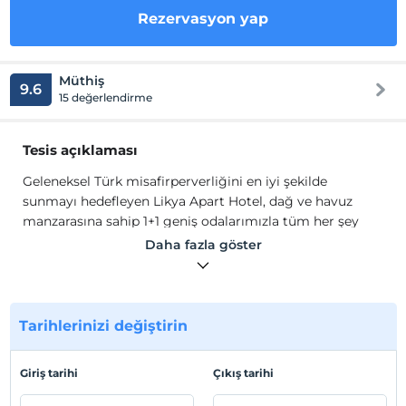
Rezervasyon yap
Müthiş
9.6
15 değerlendirme
Tesis açıklaması
Geleneksel Türk misafirperverliğini en iyi şekilde
sunmayı hedefleyen Likya Apart Hotel, dağ ve havuz
manzarasına sahip 1+1 geniş odalarımızla tüm her şey
sizlere güzel bir tatil yaşatmak için dizayn edilmiştir.
Daha fazla göster
Likya Apart Hotel olarak birçok misafirlerimizin tatil
deneyimini en iyi şekilde yaşamalarını arzulamaktayız.
Hizmetimizle müşteri memnuniyetinin esas olduğu
Tarihlerinizi değiştirin
otelimizde sizleri de ağırlamaktan mutluluk duyarız.
Tesis lokasyon bilgileri
Giriş tarihi
Çıkış tarihi
Antalya Kemer Çamyuva'da konumlanmaktadır. Tesis,