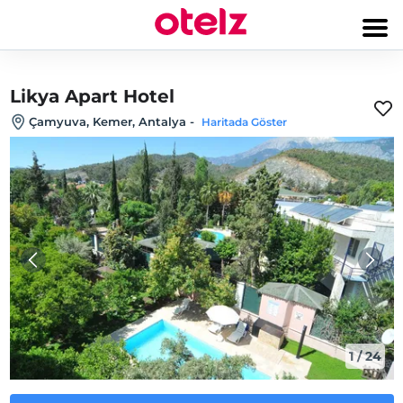
Likya Apart Hotel
Çamyuva, Kemer, Antalya
-
Haritada Göster
1
/
24