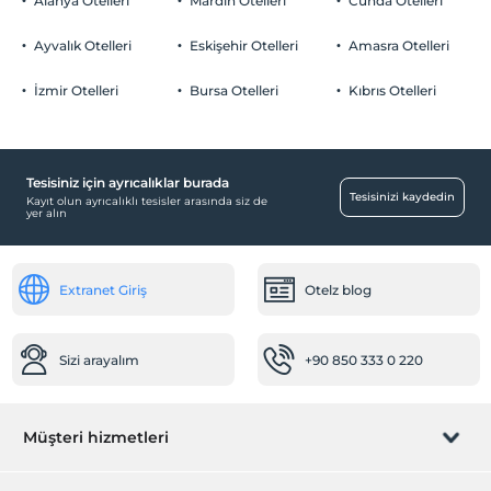
Alanya Otelleri
Mardin Otelleri
Cunda Otelleri
Otopark
Çocuklar
2 yaşına kadar olan bebekler ücretsizdir.
Ücretsiz Özel Otopark
Ayvalık Otelleri
Eskişehir Otelleri
Amasra Otelleri
Her bir oda için 8 yaşına kadar 1 çocuk ücretsizdir
Otopark (Tesis bünyesinde)
İzmir Otelleri
Bursa Otelleri
Kıbrıs Otelleri
Tesisiniz için ayrıcalıklar burada
Temizlik Hizmetleri
Tesisinizi kaydedin
Kayıt olun ayrıcalıklı tesisler arasında siz de
yer alın
Günlük temizlik hizmeti
Engelli
Extranet Giriş
Otelz blog
Engelli otoparkı
Ortak Alanlar
Sizi arayalım
+90 850 333 0 220
Güneşlenme terası
Bahçe
Odalar
Müşteri hizmetleri
Aile odaları