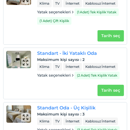
Her bir oda için 8 yaşına kadar 1 çocuk ücretsizdir
Klima
TV
İnternet
Kablosuz İnternet
Yatak seçenekleri
(1 Adet) Tek Kişilik Yatak
(1 Adet) Çift Kişilik
Tarih seç
Standart - İki Yataklı Oda
Maksimum kişi sayısı
:
2
Klima
TV
İnternet
Kablosuz İnternet
Yatak seçenekleri
(2 Adet) Tek Kişilik Yatak
Tarih seç
Standart Oda - Üç Kişilik
Maksimum kişi sayısı
:
3
Klima
TV
İnternet
Kablosuz İnternet
Yatak seçenekleri
(3 Adet) Tek Kişilik Yatak