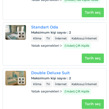
Tarih seç
Standart Oda
Maksimum kişi sayısı
:
2
Klima
TV
İnternet
Kablosuz İnternet
Yatak seçenekleri
(1 Adet) Çift Kişilik
Tarih seç
Double Deluxe Suit
Maksimum kişi sayısı
:
2
Klima
TV
İnternet
Kablosuz İnternet
Yatak seçenekleri
(1 Adet) Çift Kişilik
Tarih seç