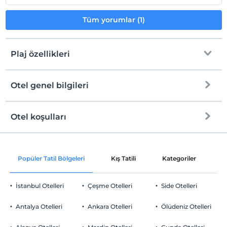
Tüm yorumlar (1)
Plaj özellikleri
Otel genel bilgileri
Plaja
1 km mesafededir
Halka açık plaj
Otel koşulları
Internet
Kum plaj
Check/in
Ücretsiz Wi-fi
En erken saat 14:00 ve sonrası
Kıyıda sığ deniz
Popüler Tatil Bölgeleri
Kış Tatili
Kategoriler
P
Ortak alanlar ve tüm odalar
Check/out
En geç saat 12:00 ve öncesi
Şezlong & Şemsiye
İstanbul Otelleri
Çeşme Otelleri
Side Otelleri
Evcil Hayvan
Evcil hayvan kabul edilmemektedir.
Antalya Otelleri
Ankara Otelleri
Ölüdeniz Otelleri
Sigara
Odalarda sigara içilmez