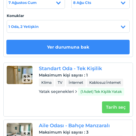
7 Ağustos Cum
8 Ağu Cts
Haritada Göster
Konuklar
1 Oda, 2 Yetişkin
Otel koşulları
Yer durumuna bak
Check/in
En erken saat 14:00 ve sonrası
Check/out
Standart Oda - Tek Kişilik
En geç saat 12:00 ve öncesi
Maksimum kişi sayısı
:
1
Evcil Hayvan
Klima
TV
İnternet
Kablosuz İnternet
Evcil hayvan kabul edilmemektedir.
Yatak seçenekleri
(1 Adet) Tek Kişilik Yatak
Sigara
Odalarda sigara içilmez
Tarih seç
Giriş saatleri
Çocuklar
Aile Odası - Bahçe Manzaralı
2 yaşına kadar olan bebekler ücretsizdir.
Maksimum kişi sayısı
:
3