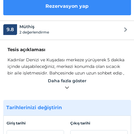
Rezervasyon yap
Müthiş
9.8
2 değerlendirme
Tesis açıklaması
Kadınlar Denizi ve Kuşadası merkeze yürüyerek 5 dakika
içinde ulaşabileceğiniz, merkezi konumda olan sıcacık
bir aile işletmesidir. Bahçesinde uzun uzun sohbet edip ,
terasında gün batımı keyfini deneyimleyebilirsiniz.
Daha fazla göster
Keşke hep tatil olsa dedirtmeyi çok seviyoruz.
Tesis lokasyon bilgileri
Kadınlar Denizi ve Kuşadası merkeze yürüyerek 5 dakika
Tarihlerinizi değiştirin
içinde ulaşabileceğiniz, merkezi konumda olan sıcacık
bir aile işletmesidir. Bahçesinde uzun uzun sohbet edip,
Giriş tarihi
Çıkış tarihi
terasında gün batımı keyfini deneyimleyebilirsiniz.