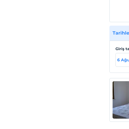
Tarihle
Giriş t
6 Ağu