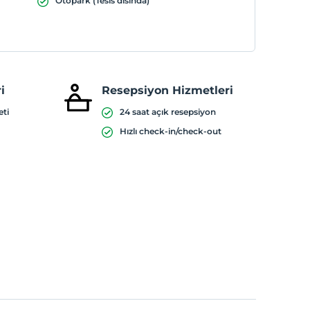
Otopark (Tesis disinda)
i
Resepsiyon Hizmetleri
eti
24 saat açık resepsiyon
Hızlı check-in/check-out