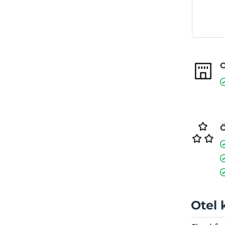
O
Ö
Otel 