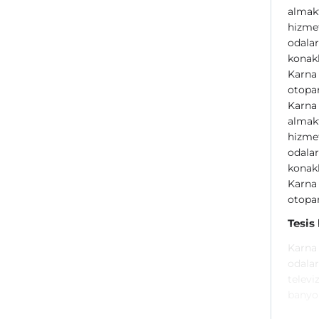
almakt
hizmet
odalar
konakl
Karna 
otopar
Karna 
almakt
hizmet
odalar
konakl
Karna 
otopar
Tesis
Karna 
odalar
televi
banyo 