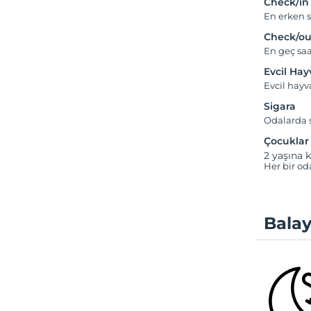
Check/in
En erken s
Check/ou
En geç saa
Evcil Ha
Evcil hay
Sigara
Odalarda s
Çocuklar
2 yaşına k
Her bir od
Balay