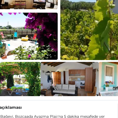
 açıklaması
Bağevi, Bozcaada Ayazma Plajı'na 5 dakika mesafede yer