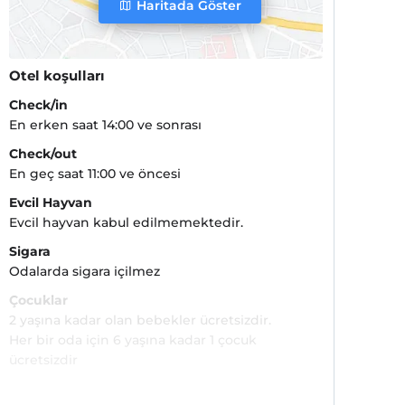
Haritada Göster
Otel koşulları
Check/in
En erken saat 14:00 ve sonrası
Check/out
En geç saat 11:00 ve öncesi
Evcil Hayvan
Evcil hayvan kabul edilmemektedir.
Sigara
Odalarda sigara içilmez
Çocuklar
2 yaşına kadar olan bebekler ücretsizdir.
Her bir oda için 6 yaşına kadar 1 çocuk
ücretsizdir