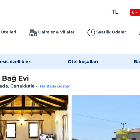
TL
Otelleri
Daireler & Villalar
Saatlik Odalar
esis özellikleri
Otel koşulları
Ba
 Bağ Evi
ada, Çanakkale
-
Haritada Göster