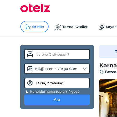
Oteller
Termal Oteller
Kayak 
T
Karna
-
6 Ağu Per
7 Ağu Cum
Bozca
Konaklamanız toplam 1 gece
Ara