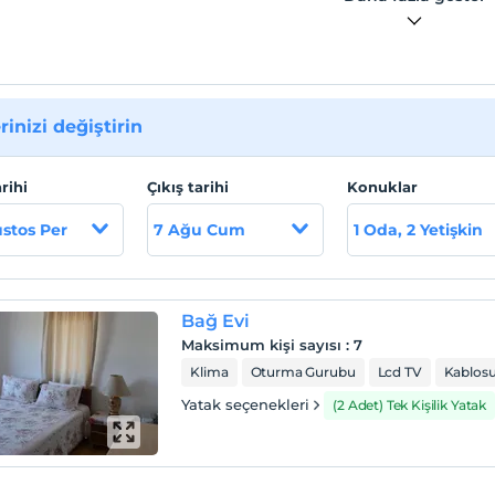
rinizi değiştirin
arihi
Çıkış tarihi
Konuklar
stos Per
7 Ağu Cum
1 Oda, 2 Yetişkin
Bağ Evi
Maksimum kişi sayısı
:
7
Klima
Oturma Gurubu
Lcd TV
Kablosu
Yatak seçenekleri
(2 Adet) Tek Kişilik Yatak