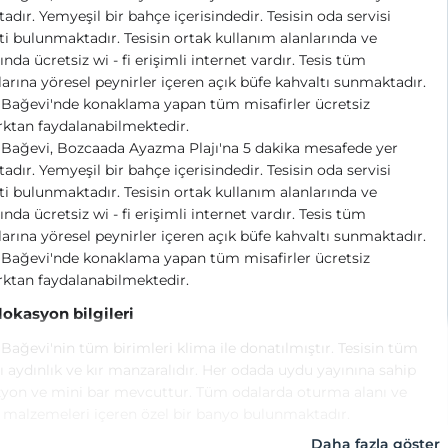
adır. Yemyeşil bir bahçe içerisindedir. Tesisin oda servisi
i bulunmaktadır. Tesisin ortak kullanım alanlarında ve
ında ücretsiz wi - fi erişimli internet vardır. Tesis tüm
arına yöresel peynirler içeren açık büfe kahvaltı sunmaktadır.
Bağevi'nde konaklama yapan tüm misafirler ücretsiz
ktan faydalanabilmektedir.
Bağevi, Bozcaada Ayazma Plajı'na 5 dakika mesafede yer
adır. Yemyeşil bir bahçe içerisindedir. Tesisin oda servisi
i bulunmaktadır. Tesisin ortak kullanım alanlarında ve
ında ücretsiz wi - fi erişimli internet vardır. Tesis tüm
arına yöresel peynirler içeren açık büfe kahvaltı sunmaktadır.
Bağevi'nde konaklama yapan tüm misafirler ücretsiz
ktan faydalanabilmektedir.
 lokasyon bilgileri
Bağevi'nin tüm birimleri klima ile donatılmıştır. Tesisin tüm
ı aydınlık ve kır manzaralıdır. Her odada uydu yayınına sahip
zyon ve mini bar mevcuttur. Tüm odalarda oturma alanı ve
malzemeleri içeren özel bir banyo bulunmaktadır.
Daha fazla göster