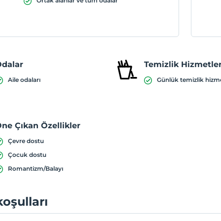
Ortak alanlar ve tüm odalar
dalar
Temizlik Hizmetler
Aile odaları
Günlük temizlik hizm
ne Çıkan Özellikler
Çevre dostu
Çocuk dostu
Romantizm/Balayı
koşulları