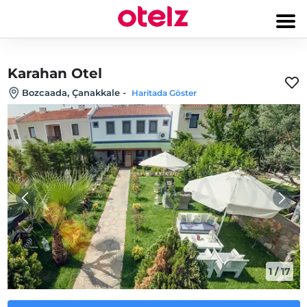
Karahan Otel
Bozcaada, Çanakkale
-
Haritada Göster
1
/
17