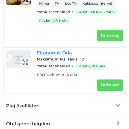
Klima
TV
Lcd TV
Kablosuz İnternet
Check/in
En erken saat 14:00 ve sonrası
Yatak seçenekleri
(1 Adet) Tek Kişilik Yatak
Check/out
(1 Adet) Çift Kişilik
En geç saat 12:00 ve öncesi
Tarih seç
Evcil Hayvan
Evcil hayvan kabul edilmemektedir.
Sigara
Ekonomik Oda
Odalarda sigara içilmez
Maksimum kişi sayısı
:
2
Yatak seçenekleri
(1 Adet) Çift Kişilik
Çocuklar
2 yaşına kadar olan bebekler ücretsizdir.
Küçük ekonomik oda
Her bir oda için 6 yaşına kadar 1 çocuk ücretsizdir
Tarih seç
Plaj özellikleri
Otel genel bilgileri
Plaja