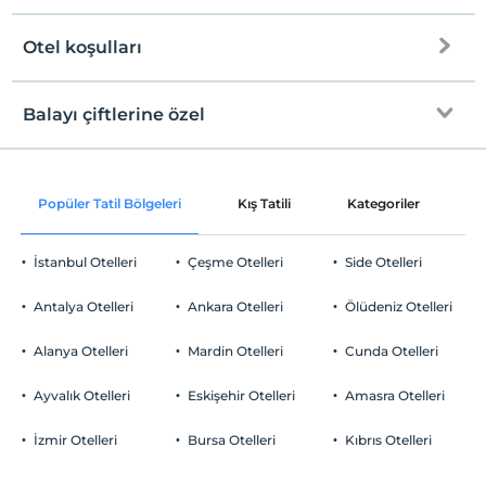
Halka açık plaj
Otel koşulları
Internet
Kum plaj
Check/in
Ücretsiz Wi-fi
En erken saat 14:00 ve sonrası
Balayı çiftlerine özel
Kıyıda sığ deniz
Ortak alanlar ve tüm odalar
Check/out
En geç saat 12:00 ve öncesi
Odaya şarap ikramı
Evcil Hayvan
Popüler Tatil Bölgeleri
Kış Tatili
Kategoriler
P
Evcil hayvan kabul edilmemektedir.
Peynir tabağı ikramı
Sigara
İstanbul Otelleri
Çeşme Otelleri
Side Otelleri
Odalarda sigara içilmez
Otopark
Çocuklar
Antalya Otelleri
Ankara Otelleri
Ölüdeniz Otelleri
2 yaşına kadar olan bebekler ücretsizdir.
Ücretsiz Özel Otopark
Her bir oda için 6 yaşına kadar 1 çocuk ücretsizdir
Alanya Otelleri
Mardin Otelleri
Cunda Otelleri
Otopark (Tesis bünyesinde)
Ayvalık Otelleri
Eskişehir Otelleri
Amasra Otelleri
İzmir Otelleri
Bursa Otelleri
Kıbrıs Otelleri
Odalar