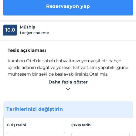
Rezervasyon yap
Müthiş
10.0
1 değerlendirme
Tesis açıklaması
Karahan Otel’de sabah kahvaltınızı yemyeşil bir bahçe
içinde adanın doğal ve yöresel kahvaltısını yapabilir,güne
muhteşem bir şekilde başlayabilirsiniz.Otelimiz
Bozcaada’nın en ünlü plajı olan Ayazma plajına yaklaşık 5
Daha fazla göster
km mesafede olup aracınızla çok kısa bir sürede
ulaşmanız mümkün.Bunun yanında otelimiz denize
yürüme mesafesindedir. Güleryüzlü işetmecileri ile
Karahan Otel siz değerli misafirlerini heyacanla
Tarihlerinizi değiştirin
beklemekte.
Karahan Otel’de sabah kahvaltınızı yemyeşil bir bahçe
Giriş tarihi
Çıkış tarihi
içinde adanın doğal ve yöresel kahvaltısını yapabilir,güne
muhteşem bir şekilde başlayabilirsiniz.Otelimiz