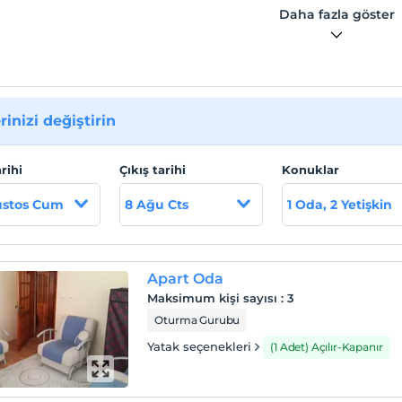
ılığının sağlanması”dır “Her Misafiri Evinde Gibi Ağırla”
Daha fazla göster
nden daha fazlasını sunmayı benimsemiş deneyimli ekibimiz,
ir memnuniyetinde yakalanan başarıda hiç kuşkusuz en önemli
ahiptir.
rinizi değiştirin
arihi
Çıkış tarihi
Konuklar
ustos Cum
8 Ağu Cts
1 Oda, 2 Yetişkin
Apart Oda
Maksimum kişi sayısı
:
3
Oturma Gurubu
Yatak seçenekleri
(1 Adet) Açılır-Kapanır