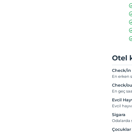
Otel 
Check/in
En erken s
Check/ou
En geç saa
Evcil Ha
Evcil hayv
Sigara
Odalarda s
Çocuklar