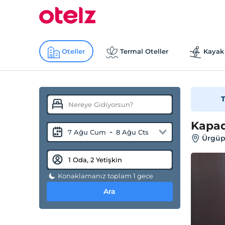
Oteller
Termal Oteller
Kayak 
T
Kapad
-
7 Ağu Cum
8 Ağu Cts
Ürgüp
Konaklamanız toplam 1 gece
Ara