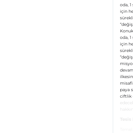
oda, 1
için 
sürekl
“deği
Konukl
oda, 1
için 
sürekl
“deği
misyon
devaml
ilkesi
misaf
paya s
ciftli
edecek
hakkın
Tesis
Temel 