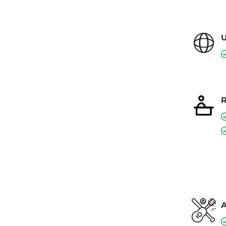
U
R
A