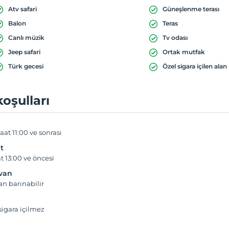
Atv safari
Güneşlenme terası
Balon
Teras
Canlı müzik
Tv odası
Jeep safari
Ortak mutfak
Türk gecesi
Özel sigara içilen alan
koşulları
aat 11:00 ve sonrası
t
t 13:00 ve öncesi
yvan
an barınabilir
igara içilmez