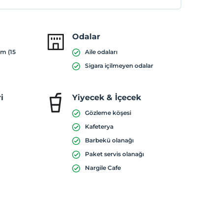
Odalar
ım (15
Aile odaları
Sigara içilmeyen odalar
i
Yiyecek & İçecek
Gözleme köşesi
Kafeterya
Barbekü olanağı
Paket servis olanağı
Nargile Cafe