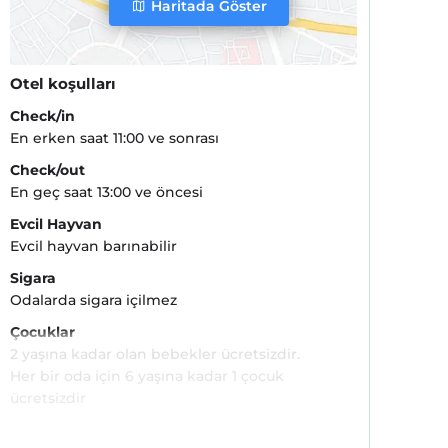
Haritada Göster
Otel koşulları
Check/in
En erken saat 11:00 ve sonrası
Check/out
En geç saat 13:00 ve öncesi
Evcil Hayvan
Evcil hayvan barınabilir
Sigara
Odalarda sigara içilmez
Çocuklar
2 yaşına kadar olan bebekler ücretsizdir.
Her bir oda için 6 yaşına kadar 1 çocuk
ücretsizdir