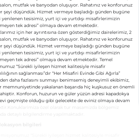
 salon, mutfak ve banyodan oluşuyor. Rahatınız ve konforunuz
her şeyi düşündük. Hizmet vermeye başladığı günden bugüne
i yenilenen tesisimiz, yurt içi ve yurtdışı misafirlerimizin
şmeyen tek adresi” olmaya devam etmektedir.
arımız için her ayrıntısına özen gösterdiğimiz dairelerimiz, 2
 salon, mutfak ve banyodan oluşuyor. Rahatınız ve konforunuz
her şeyi düşündük. Hizmet vermeye başladığı günden bugüne
i yenilenen tesisimiz, yurt içi ve yurtdışı misafirlerimizin
şmeyen tek adresi” olmaya devam etmektedir. Temel
umuz “Sürekli iyileşen hizmet kalitesiyle misafir
ılığının sağlanması”dır “Her Misafiri Evinde Gibi Ağırla”
nden daha fazlasını sunmayı benimsemiş deneyimli ekibimiz,
ir memnuniyetinde yakalanan başarıda hiç kuşkusuz en önemli
ahiptir. Konforun, huzurun ve güler yüzün adresi kapadokya
k evi geçmişte olduğu gibi gelecekte de eviniz olmaya devam
tir.Konuklarimiza özel olarak tur masamizda bölgemiz
da detaylı bilgilendirme yapılmaktadır.
 lokasyon bilgileri
misyonumuz “Sürekli iyileşen hizmet kalitesiyle misafir