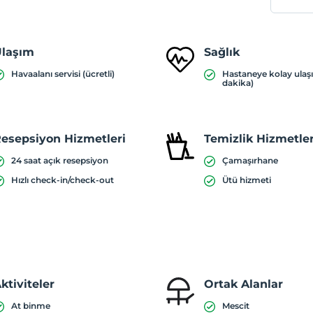
laşım
Sağlık
Havaalanı servisi (ücretli)
Hastaneye kolay ulaş
dakika)
esepsiyon Hizmetleri
Temizlik Hizmetler
24 saat açık resepsiyon
Çamaşırhane
Hızlı check-in/check-out
Ütü hizmeti
ktiviteler
Ortak Alanlar
At binme
Mescit