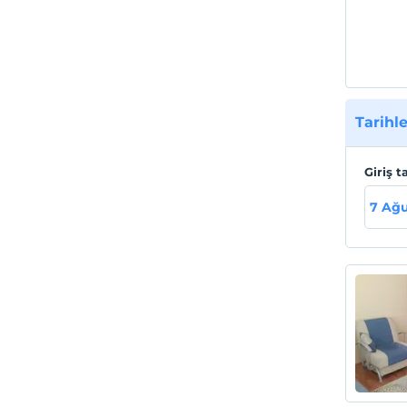
devaml
ilkesi
misaf
paya s
Tarihle
Giriş t
7 Ağ