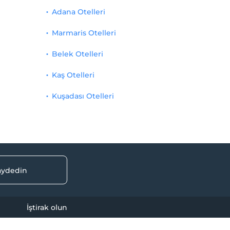
Adana Otelleri
Marmaris Otelleri
Belek Otelleri
Kaş Otelleri
Kuşadası Otelleri
kaydedin
İştirak olun