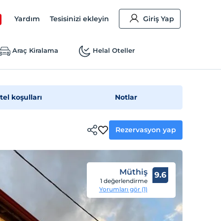
Yardım
Tesisinizi ekleyin
Giriş Yap
Araç Kiralama
Helal Oteller
tel koşulları
Notlar
Rezervasyon yap
Müthiş
9.6
1 değerlendirme
Yorumları gör (1)