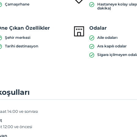
Çamaşırhane
Hastaneye kolay ulaş
dakika)
ne Çıkan Özellikler
Odalar
Şehir merkezi
Aile odaları
Tarihi destinasyon
Ara kapılı odalar
Sigara içilmeyen odal
koşulları
aat 14:00 ve sonrası
t
t 12:00 ve öncesi
yvan