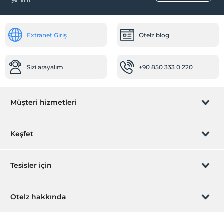
yer alın
Aile odaları
Öne Çıkan Özellikler
Extranet Giriş
Otelz blog
Şehir merkezi
Ortak Alanlar
Sizi arayalım
+90 850 333 0 220
Asansör
Bahçe
Müşteri hizmetleri
Rezervasyon yönet
Keşfet
Sizi arayalım
Hediye Kart
Tesisler için
İştirak olun
ZPara Nedir?
Hemen tesisinizi ekleyin
Otelz hakkında
İletişim
Üye girişi
Villa/Daire ekleyin