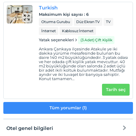
Çocuklar
Turkish
0 yaşına kadar olan bebekler ücretsizdir.
Maksimum kişi sayısı
:
6
Her bir oda için 12 yaşına kadar 1 çocuk ücretsizdir
Oturma Gurubu
Düz Ekran TV
TV
İnternet
Kablosuz İnternet
Yatak seçenekleri
(3 Adet) Çift Kişilik
Ankara Çankaya ilçesinde Atakule ye iki
dakika yürüme mesafesinde bulunan bu
daire 140 m2 büyüklüğündedir. 3 yatak odası
ve her odada çift kişilik yatak mevcuttur. 40
m2 büyüklüğünde olan salonda 2 adet üçlü
bir adet ikili koltuk bulunmaktadır. Mutfağı
ayrıdır ve iki tuvaşet bir banyoya sahiptir.
Konut tamamen
donanımlıdır(Televizyon,buzdolabı,çamaşır
ve bulaşık makinası, elektrik süpürgesi, saç
Tarih seç
kurutma makinası, ütü, ütü masası, çamaşır
askısı,su ısıtıcısı ve bir evde olması gereken
bütün mutfak eşyaları). Isıtması kombilidir.
Daireye çok yakın mesafede
Tüm yorumlar (1)
marketler,restaurantlar ve eğlence mekanları
bulunmaktadır. 50 metre mesafede otobüs
durağı, hemen apartmanın önünde taksi
çağırma butonu mevcuttur. Sokak araç parkı
için çok yoğun olmamakla birlikte
Otel genel bilgileri
apartmanın açık otoparkı mevcuttur. Bina
kendinden girişli olup rezervasyon sonrası