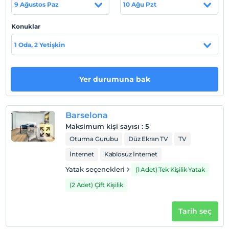
9 Ağustos Paz
10 Ağu Pzt
Konuklar
Haritada Göster
1 Oda, 2 Yetişkin
Otel koşulları
Yer durumuna bak
Check/in
En erken saat 15:00 ve sonrası
Barselona
Check/out
Maksimum kişi sayısı
:
5
En geç saat 12:00 ve öncesi
Oturma Gurubu
Düz Ekran TV
TV
Evcil Hayvan
İnternet
Kablosuz İnternet
Evcil hayvan kabul edilmemektedir.
Yatak seçenekleri
(1 Adet) Tek Kişilik Yatak
Sigara
Odalarda sigara içilmez
(2 Adet) Çift Kişilik
Giriş saatleri
Tarih seç
Tesise 15:00 – 23:00 saatleri arasında giriş yapılabilir. Bu
saatler dışında giriş kapısı kapalıdır.