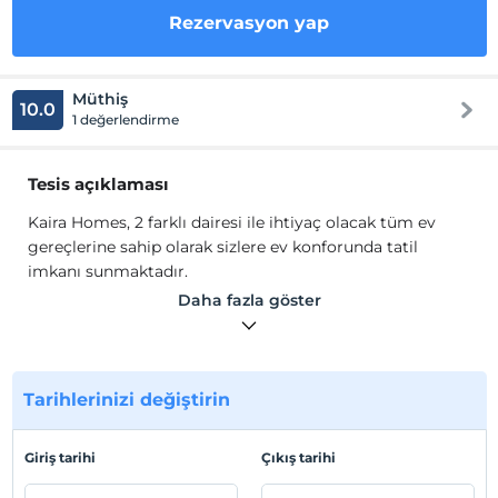
Rezervasyon yap
Müthiş
10.0
1 değerlendirme
Tesis açıklaması
Kaira Homes, 2 farklı dairesi ile ihtiyaç olacak tüm ev
gereçlerine sahip olarak sizlere ev konforunda tatil
imkanı sunmaktadır.
Dairelerde klima, Wi-Fi, TV, banyo, duş, mutfak ve
Daha fazla göster
mutfak gereçleri gibi olanaklar mevcuttur.
Tesis lokasyon bilgileri
Ankara Çankaya'da konumlanmaktadır. Atakule'ye 2 dk.
Tarihlerinizi değiştirin
yürüme mesafesinde olup şehir merkezine, alışveriş
merkezlerine, konsolosluklara, eğlence merkezleri ve
Giriş tarihi
Çıkış tarihi
restoranlara oldukça yakındır. Apartmanın hemen
önünde çocuk parkı ve açık alan mevcuttur.