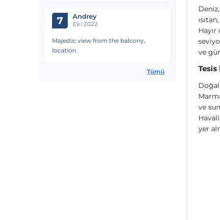
Deniz,
Andrey
7
ısıtan
Eki 2022
Hayır 
Majestic view from the balcony,
seviyo
location
ve gü
Tesis
Tümü
Doğal 
Marmar
ve sun
Haval
yer al