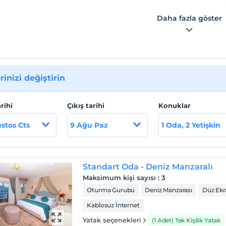
Daha fazla göster
rinizi değiştirin
arihi
Çıkış tarihi
Konuklar
stos Cts
9 Ağu Paz
1 Oda, 2 Yetişkin
Standart Oda - Deniz Manzaralı
Maksimum kişi sayısı
:
3
Oturma Gurubu
Deniz Manzarası
Düz Ekr
Kablosuz İnternet
Yatak seçenekleri
(1 Adet) Tek Kişilik Yatak