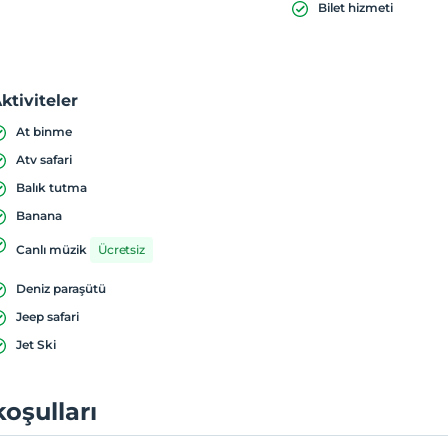
Bilet hizmeti
ktiviteler
At binme
Atv safari
Balık tutma
Banana
Canlı müzik
Ücretsiz
Deniz paraşütü
Jeep safari
Jet Ski
koşulları