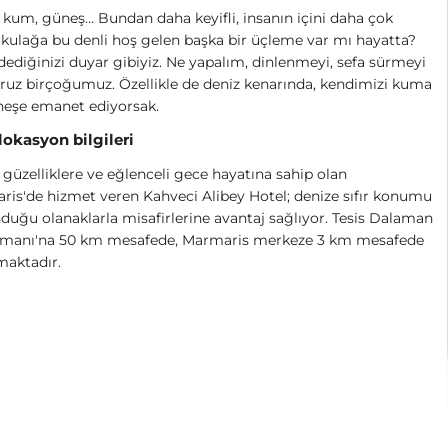
 kum, güneş… Bundan daha keyifli, insanın içini daha çok
, kulağa bu denli hoş gelen başka bir üçleme var mı hayatta?
dediğinizi duyar gibiyiz. Ne yapalım, dinlenmeyi, sefa sürmeyi
ruz birçoğumuz. Özellikle de deniz kenarında, kendimizi kuma
neşe emanet ediyorsak.
 lokasyon bilgileri
güzelliklere ve eğlenceli gece hayatına sahip olan
is'de hizmet veren Kahveci Alibey Hotel; denize sıfır konumu
duğu olanaklarla misafirlerine avantaj sağlıyor. Tesis Dalaman
imanı'na 50 km mesafede, Marmaris merkeze 3 km mesafede
maktadır.