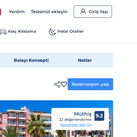
Yardım
Tesisinizi ekleyin
Giriş Yap
Araç Kiralama
Helal Oteller
Balayı Konsepti
Notlar
Rezervasyon yap
Müthiş
9.2
22 değerlendirme
Yorumları gör (4)