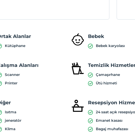
rtak Alanlar
Bebek
Kütüphane
Bebek karyolası
alışma Alanları
Temizlik Hizmetler
Scanner
Çamaşırhane
Printer
Ütü hizmeti
iğer
Resepsiyon Hizmet
Isıtma
24 saat açık resepsiy
jeneratör
Emanet kasası
Klima
Bagaj muhafazası