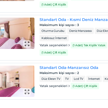
(1 Adet) Çift Kişilik
Standart Oda - Kısmi Deniz Manzar
Maksimum kişi sayısı
:
3
Oturma Gurubu
Deniz Manzarası
Düz Ekr
Kablosuz İnternet
Yatak seçenekleri
(1 Adet) Tek Kişilik Yatak
(1 Adet) Çift Kişilik
Standart Oda-Manzarısız Oda
Maksimum kişi sayısı
:
2
Düz Ekran TV
TV
Lcd TV
İnternet
Ka
Yatak seçenekleri
(1 Adet) Çift Kişilik