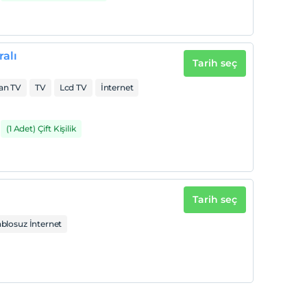
alı
Tarih seç
an TV
TV
Lcd TV
İnternet
(1 Adet) Çift Kişilik
Tarih seç
blosuz İnternet