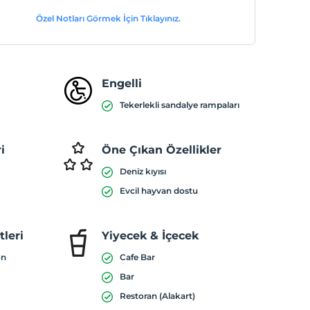
Özel Notları Görmek İçin Tıklayınız.
Engelli
Tekerlekli sandalye rampaları
i
Öne Çıkan Özellikler
Deniz kıyısı
Evcil hayvan dostu
leri
Yiyecek & İçecek
on
Cafe Bar
Bar
Restoran (Alakart)