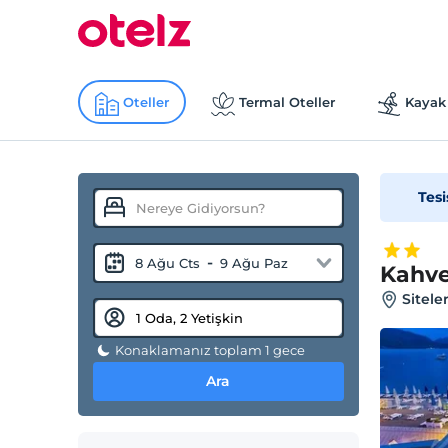
Oteller
Termal Oteller
Kayak 
Tesi
-
8 Ağu Cts
9 Ağu Paz
Kahve
Sitele
Konaklamanız toplam 1 gece
Ara