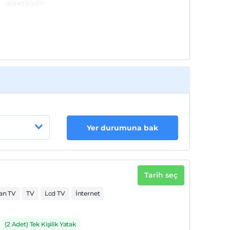
ücretsizdir
Yer durumuna bak
Tarih seç
an TV
TV
Lcd TV
İnternet
(2 Adet) Tek Kişilik Yatak