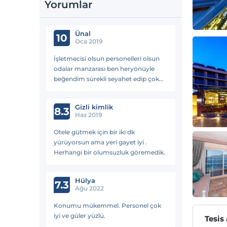
Yorumlar
Ünal
10
Oca 2019
İşletmecisi olsun personelleri olsun
odalar manzarası ben heryönüyle
beğendim sürekli seyahet edip çok
fazla otellerde kalan biri olarak
söylüyorum harika pişman
Gizli kimlik
olmuyacağınız bir otel keşke her otel
8.3
Haz 2019
böyle olsa..
Otele gütmek için bir iki dk
yürüyorsun ama yeri gayet iyi .
Herhangi bir olumsuzluk göremedik.
Hülya
7.3
Ağu 2022
Konumu mükemmel. Personel çok
iyi ve güler yüzlü.
Tesis