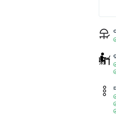
O
Ç
D