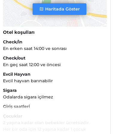
Haritada Göster
Otel koşulları
Check/in
En erken saat 14:00 ve sonrası
Check/out
En geç saat 12:00 ve öncesi
Evcil Hayvan
Evcil hayvan barınabilir
Sigara
Odalarda sigara içilmez
Giriş saatleri
Çocuklar
2 yaşına kadar olan bebekler ücretsizdir.
Her bir oda için 12 yaşına kadar 1 çocuk