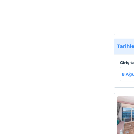
Tarihle
Giriş t
8 Ağu