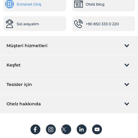
Extranet Giriş
Otelz blog
Sizi arayalım
+90 850 333 0 220
Müşteri hizmetleri
Rezervasyon yönet
Keşfet
Sizi arayalım
Hediye Kart
Tesisler için
İştirak olun
ZPara Nedir?
Hemen tesisinizi ekleyin
Otelz hakkında
İletişim
Üye girişi
Villa/Daire ekleyin
Hakkımızda
Sıkça sorulan sorular
Hesap oluştur
Sürdürülebilirlik