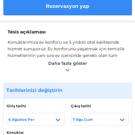
Rezervasyon yap
Tesis açıklaması
Konuklarımıza ev konforu ve 5 yıldızlı otel kalitesinde
hizmet sunuyoruz. Ev konforunu yaşatmak için temizlik
hizmetlerinin yanı sıra ev içerisinde gerekli olan tüm
olanakları sağlıyoruz.
Daha fazla göster
Beşiktaş; çok yönlülüğü, canlılığı, Avrupa ve Doğu
kültürlerini bir araya getirme gücüyle tanınır. Bu
rengarenk ilçenin en güzel yerinde sizin için özel bir
yerimiz var. Adını aldığı doğal taş kadar koruyucu ve
Tarihlerinizi değiştirin
huzur verici dairemiz Jasper, Beşiktaş'taki yuvanız
olacak. Dairemizde yaşayacağınız ev konforu sayesinde
Giriş tarihi
Çıkış tarihi
tüm negatif enerjilerden arınacaksınız. Beşiktaş'ın
kalbinde canlandırıcı bir konaklama deneyimi için şimdi
6 Ağustos Per
7 Ağu Cum
rezervasyon yapın!
Tesis lokasyon bilgileri
Konuklar