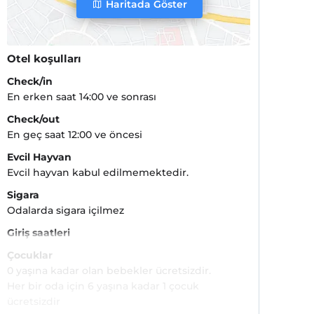
Haritada Göster
Otel koşulları
Check/in
En erken saat 14:00 ve sonrası
Check/out
En geç saat 12:00 ve öncesi
Evcil Hayvan
Evcil hayvan kabul edilmemektedir.
Sigara
Odalarda sigara içilmez
Giriş saatleri
Çocuklar
0 yaşına kadar olan bebekler ücretsizdir.
Her bir oda için 6 yaşına kadar 1 çocuk
ücretsizdir