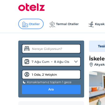
Oteller
Termal Oteller
Kayak 
Tesi
İskel
-
7 Ağu Cum
8 Ağu Cts
Akyaka
Konaklamanız toplam 1 gece
Ara