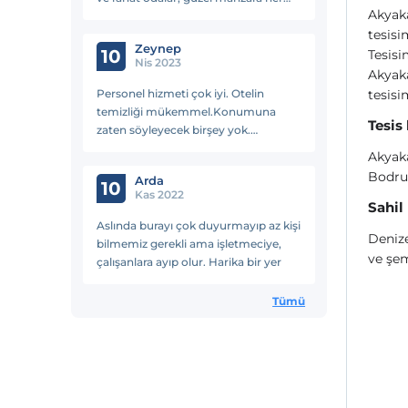
Akyaka
şeye değerdi.
tesisi
Zeynep
10
Tesisi
Nis 2023
Akyaka
Personel hizmeti çok iyi. Otelin
tesisi
temizliği mükemmel.Konumuna
Tesis
zaten söyleyecek birşey yok.
Kesinlikle tavsiye ederim.
Akyaka
Bodrum
Arda
10
Kas 2022
Sahil
Aslında burayı çok duyurmayıp az kişi
Denize
bilmemiz gerekli ama işletmeciye,
ve şem
çalışanlara ayıp olur. Harika bir yer
Tümü