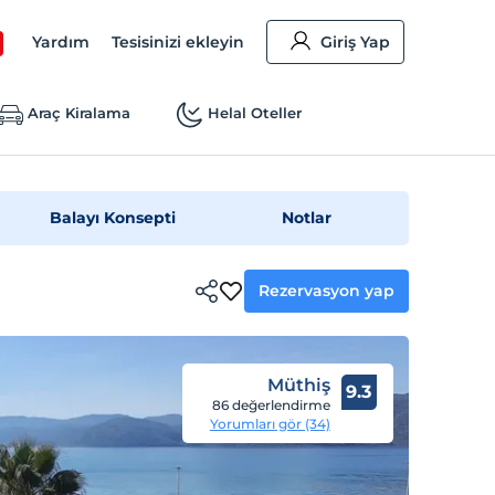
Yardım
Tesisinizi ekleyin
Giriş Yap
Araç Kiralama
Helal Oteller
Balayı Konsepti
Notlar
Rezervasyon yap
Müthiş
9.3
86 değerlendirme
Yorumları gör (34)