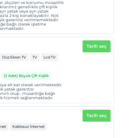
t ,ölçüleri ve konumu müsaitlik
arımız genellikle çift kişilik
yrı yatak veya ayrı yatak
azla 2 kişi konaklayabilir. Not:
şik garantisi verilmemektedir.
iğe bağlı olarak işletme
lanmaktadır.
Tarih seç
Düz Ekran TV
TV
Lcd TV
(2 Adet) Büyük Çift Kişilik
eya alt kat olarak verilmektedir.
k yatak garantisi
ırlı olup , müsaitliğe bağlı
ark hizmeti sağlanmaktadır.
Tarih seç
rnet
Kablosuz İnternet