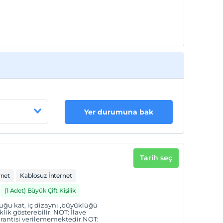
Yer durumuna bak
Tarih seç
rnet
Kablosuz İnternet
(1 Adet) Büyük Çift Kişilik
uğu kat, iç dizaynı ,büyüklüğü
lik gösterebilir. NOT: İlave
arantisi verilememektedir NOT: