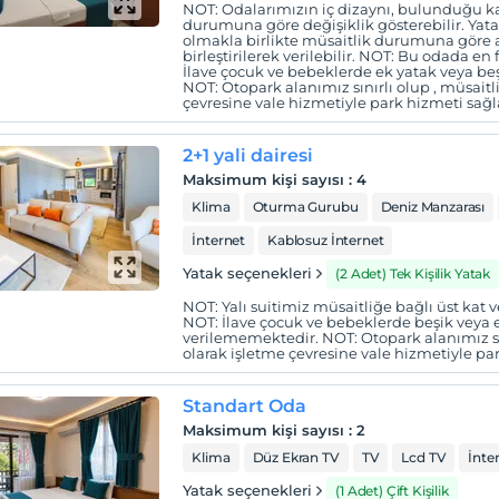
NOT: Odalarımızın iç dizaynı, bulunduğu ka
durumuna göre değişiklik gösterebilir. Yatakl
olmakla birlikte müsaitlik durumuna göre a
birleştirilerek verilebilir. NOT: Bu odada en f
İlave çocuk ve bebeklerde ek yatak veya be
NOT: Otopark alanımız sınırlı olup , müsaitl
çevresine vale hizmetiyle park hizmeti sağ
2+1 yali dairesi
Maksimum kişi sayısı
:
4
Klima
Oturma Gurubu
Deniz Manzarası
İnternet
Kablosuz İnternet
Yatak seçenekleri
(2 Adet) Tek Kişilik Yatak
NOT: Yalı suitimiz müsaitliğe bağlı üst kat v
NOT: İlave çocuk ve bebeklerde beşik veya e
verilememektedir. NOT: Otopark alanımız sın
olarak işletme çevresine vale hizmetiyle p
Standart Oda
Maksimum kişi sayısı
:
2
Klima
Düz Ekran TV
TV
Lcd TV
İnte
Yatak seçenekleri
(1 Adet) Çift Kişilik