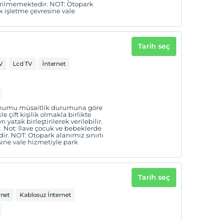
verilmemektedir. NOT: Otopark
ak işletme çevresine vale
Tarih seç
V
Lcd TV
İnternet
 konumu müsaitlik durumuna göre
e çift kişilik olmakla birlikte
yatak birleştirilerek verilebilir.
r. Not: İlave çocuk ve bebeklerde
ir. NOT: Otopark alanımız sınırlı
sine vale hizmetiyle park
Tarih seç
rnet
Kablosuz İnternet