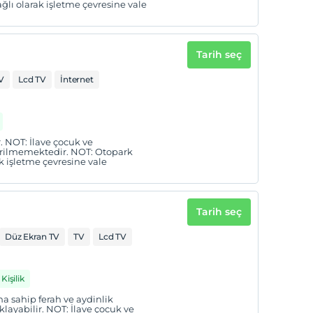
ağlı olarak işletme çevresine vale
Tarih seç
V
Lcd TV
İnternet
. NOT: İlave çocuk ve
verilmemektedir. NOT: Otopark
ak işletme çevresine vale
Tarih seç
Düz Ekran TV
TV
Lcd TV
Kişilik
na sahip ferah ve aydinlik
klayabilir. NOT: İlave çocuk ve