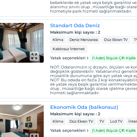
bebeklerde ek yatak veya beşik garantisi 
alanımız sınırlı olup , müsaitliğe bağlı olar
hizmetiyle park hizmeti sağlanmaktadır.
Standart Oda Deniz
Maksimum kişi sayısı
:
2
Klima
Deniz Manzarası
Düz Ekran TV
T
Kablosuz İnternet
Yatak seçenekleri
(1 Adet) Büyük Çift Kişilik
NOT: Odalarımızın iç dizaynı, ölçüleri ve
değişiklik gösterebilir. Yataklarımız genellikl
müsaitlik durumuna göre ayrı yatak veya ayrı 
NOT: Bu odada en fazla 2 kişi konaklayabili
ek yatak veya beşik garantisi verilmemekted
olup , müsaitliğe bağlı olarak işletme çevre
hizmeti sağlanmaktadır.
Ekonomik Oda (balkonsuz)
Maksimum kişi sayısı
:
2
Klima
Düz Ekran TV
TV
Lcd TV
İnte
Yatak seçenekleri
(1 Adet) Büyük Çift Kişilik