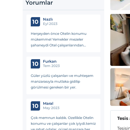
Yorumlar
Nazlı
10
Eyl 2023
Herşeyden önce Otelin konumu
mükemmel Yemekler mezeler
şahaneydi Otel çalışanlarından
Demet hanım harikasınız Ne zaman
istesek elinden gelen yardımı
Furkan
gösterdiğiniz için size minnettarız
10
Tem 2023
Güler yüzlü çalışanları ve muhteşem
manzarasıyla mutlaka gidilip
görülmesi gereken bir yer.
Maral
10
May 2023
Çok memnun kaldık. Ozellikle Otelin
Tesis
konumu ve çalışanlar çok iyiydi.temiz
Tesisi
ve rahat odalar, güzel manzara her