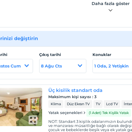
Daha fazla göster
rinizi değiştirin
arihi
Çıkış tarihi
Konuklar
ustos Cum
8 Ağu Cts
1 Oda, 2 Yetişkin
Üç kisilik standart oda
Maksimum kişi sayısı
:
3
Klima
Düz Ekran TV
TV
Lcd TV
İnte
Yatak seçenekleri
(1 Adet) Tek Kişilik Yatak
NOT: Standart 3 kişilik odalarımızın bulund
ve manzarası müsaitliğe bağlı olarak değişik
çocuk ve bebeklerde beşik veya ek yatak g