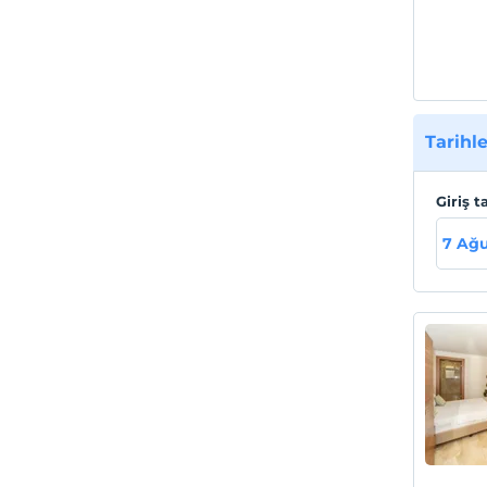
Tarihle
Giriş t
7 Ağ