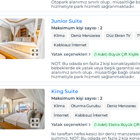
Otopark alanımız sınırlı olup , müsaitliğe b
hizmetiyle park hizmeti sağlanmaktadır.
Junior Suite
Maksimum kişi sayısı
:
2
Klima
Deniz Manzarası
Düz Ekran TV
T
Kablosuz İnternet
Yatak seçenekleri
(1 Adet) Büyük Çift Kişilik
NOT: Bu odada en fazla 2 kişi konaklayabilir
bebeklerde ek yatak veya beşik garantisi 
alanımız sınırlı olup , müsaitliğe bağlı olar
hizmetiyle park hizmeti sağlanmaktadır.
King Suite
Maksimum kişi sayısı
:
2
Klima
Oturma Gurubu
Deniz Manzarası
İnternet
Kablosuz İnternet
Yatak seçenekleri
(1 Adet) Ekstra Büyük Çift 
Iki taraftan nefes kesici bir deniz manzarasi
suitimiz. NOT: Bu odada en fazla 2 kişi kona