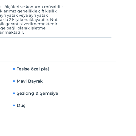
 , ölçüleri ve konumu müsaitlik
arımız genellikle çift kişilik
yrı yatak veya ayrı yatak
azla 2 kişi konaklayabilir. Not:
şik garantisi verilmemektedir.
iğe bağlı olarak işletme
lanmaktadır.
Tesise özel plaj
Mavi Bayrak
Şezlong & Şemsiye
Duş