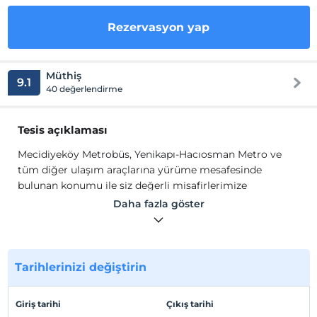
Rezervasyon yap
Müthiş
9.1
40 değerlendirme
Tesis açıklaması
Mecidiyeköy Metrobüs, Yenikapı-Hacıosman Metro ve
tüm diğer ulaşım araçlarına yürüme mesafesinde
bulunan konumu ile siz değerli misafirlerimize
konaklamanız boyunca 24 Saat ulaşım imkanı
Daha fazla göster
sunmaktadır. Otelimizden Zorlu Center AVM, Cevahir
AVM, Kanyon AVM, İstinyepark AVM, Galatasaray Türk
Telekom Arena ve Beşiktaş Vodafone Arena
Stadyumlarına rahatlıkla ulaşılabilmektedir.
Tarihlerinizi değiştirin
Mecidiyeköy Metrobüs, Yenikapı-Hacıosman Metro ve
tüm diğer ulaşım araçlarına yürüme mesafesinde
Giriş tarihi
Çıkış tarihi
bulunan konumu ile siz değerli misafirlerimize