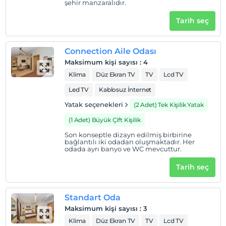
şehir manzaralıdır.
Check/in
En erken saat 14:00 ve sonrası
Tarih seç
Check/out
En geç saat 12:00 ve öncesi
Connection Aile Odası
Evcil Hayvan
Maksimum kişi sayısı
:
4
Evcil hayvan kabul edilmemektedir.
Klima
Düz Ekran TV
TV
Lcd TV
Sigara
Led TV
Kablosuz İnternet
Odalarda sigara içilmez
Yatak seçenekleri
(2 Adet) Tek Kişilik Yatak
Giriş saatleri
(1 Adet) Büyük Çift Kişilik
Tesise 14:00 – 23:00 saatleri arasında giriş yapılabilir. Bu
Son konseptle dizayn edilmiş birbirine
saatler dışında giriş kapısı kapalıdır.
bağlantılı iki odadan oluşmaktadır. Her
odada ayrı banyo ve WC mevcuttur.
Çocuklar
2 yaşına kadar olan bebekler ücretsizdir.
Tarih seç
Her bir oda için 6 yaşına kadar 1 çocuk ücretsizdir
Standart Oda
Maksimum kişi sayısı
:
3
Klima
Düz Ekran TV
TV
Lcd TV