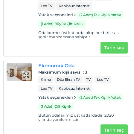
Led TV
Kablosuz İnternet
Yatak seçenekleri
(2 Adet) Tek Kişilik Yatak
(1 Adet) Büyük Çift Kişilik
Odalarımız üst katlarda olup her biri eşsiz
şehir manzarasına sahiptir.
Tarih seç
Ekonomik Oda
Maksimum kişi sayısı
:
3
Klima
Düz Ekran TV
TV
Lcd TV
Led TV
Kablosuz İnternet
Yatak seçenekleri
(2 Adet) Tek Kişilik Yatak
(1 Adet) Çift Kişilik
Bütün odalarımız üst katlardadır, 2020
yılında yenilenmiştir.
Tarih seç