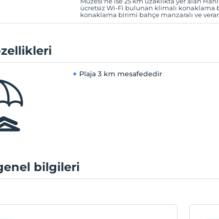
Müzesi'ne ise 25 km uzaklıkta yer alan Han
ücretsiz Wi-Fi bulunan klimalı konaklama 
konaklama birimi bahçe manzaralı ve veran
zellikleri
Plaja
3 km mesafededir
genel bilgileri