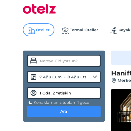
Oteller
Termal Oteller
Kayak 
Hanif
-
7 Ağu Cum
8 Ağu Cts
Merkez
Konaklamanız toplam 1 gece
Ara