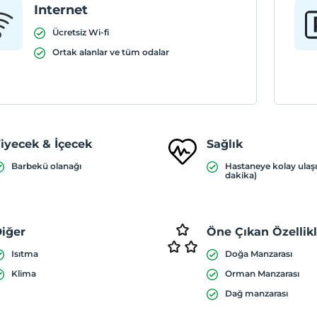
Internet
Ücretsiz Wi-fi
Ortak alanlar ve tüm odalar
iyecek & İçecek
Sağlık
Barbekü olanağı
Hastaneye kolay ulaş
dakika)
iğer
Öne Çıkan Özellik
Isıtma
Doğa Manzarası
Klima
Orman Manzarası
Dağ manzarası