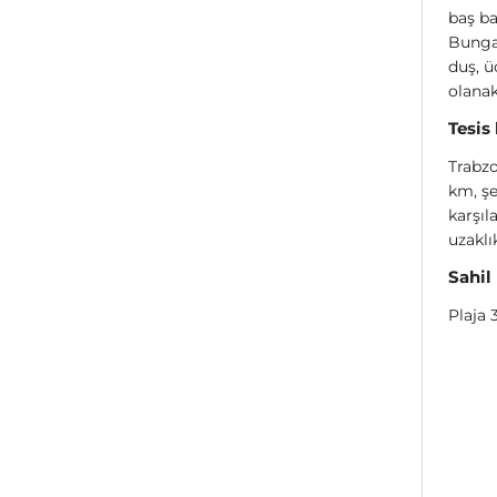
baş ba
Bungal
duş, ü
olanak
Tesis
Trabzo
km, şe
karşıl
uzaklı
Sahil
Plaja 