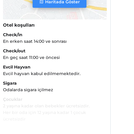
Haritada Göster
Otel koşulları
Check/in
En erken saat 14:00 ve sonrası
Check/out
En geç saat 11:00 ve öncesi
Evcil Hayvan
Evcil hayvan kabul edilmemektedir.
Sigara
Odalarda sigara içilmez
Çocuklar
2 yaşına kadar olan bebekler ücretsizdir.
Her bir oda için 12 yaşına kadar 1 çocuk
ücretsizdir