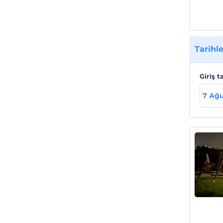
Tarihle
Giriş t
7 Ağ