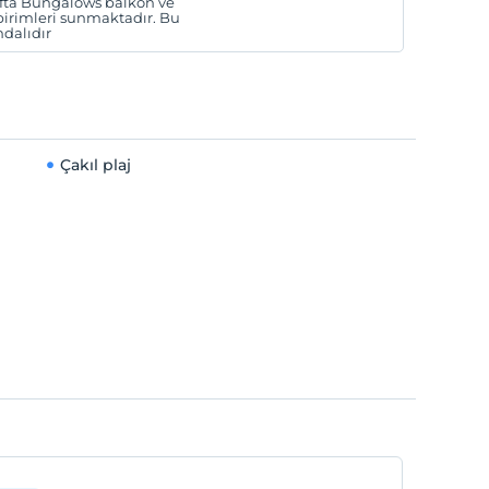
ifta Bungalows balkon ve
birimleri sunmaktadır. Bu
dalıdır
Çakıl plaj