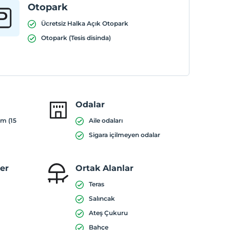
Otopark
Ücretsiz Halka Açık Otopark
Otopark (Tesis disinda)
Odalar
ım (15
Aile odaları
Sigara içilmeyen odalar
ler
Ortak Alanlar
Teras
Salıncak
Ateş Çukuru
Bahçe