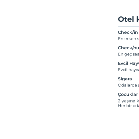
Otel 
Check/in
En erken s
Check/ou
En geç saa
Evcil Ha
Evcil hay
Sigara
Odalarda s
Çocuklar
2 yaşına k
Her bir od