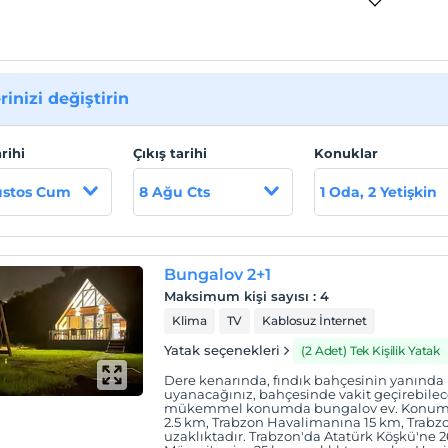
rinizi değiştirin
arihi
Çıkış tarihi
Konuklar
ustos Cum
8 Ağu Cts
1 Oda, 2 Yetişkin
Bungalov 2+1
Maksimum kişi sayısı
:
4
Klima
TV
Kablosuz İnternet
Yatak seçenekleri
(2 Adet) Tek Kişilik Yatak
Dere kenarında, fındık bahçesinin yanında 
uyanacağınız, bahçesinde vakit geçirebileceğ
mükemmel konumda bungalov ev. Konum ol
2.5 km, Trabzon Havalimanına 15 km, Trab
uzaklıktadır. Trabzon'da Atatürk Köşkü'ne 