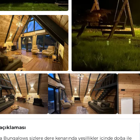
 açıklaması
a Bungalows sizlere dere kenarında yeşillikler içinde doğa ile