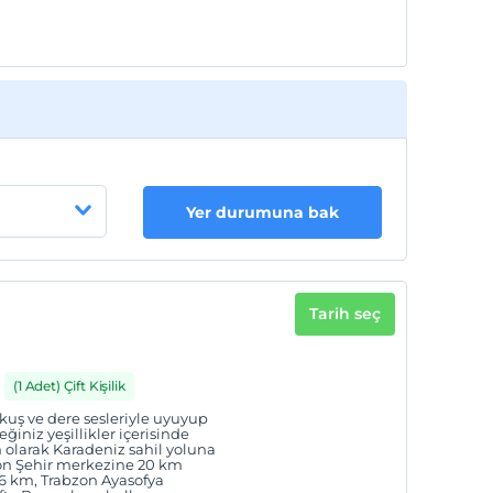
Yer durumuna bak
Tarih seç
(1 Adet) Çift Kişilik
kuş ve dere sesleriyle uyuyup
iniz yeşillikler içerisinde
arak Karadeniz sahil yoluna
zon Şehir merkezine 20 km
26 km, Trabzon Ayasofya