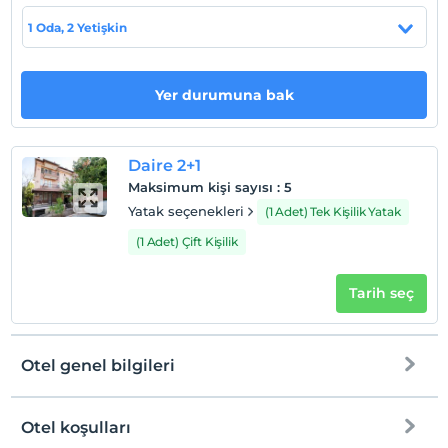
Tesis lokasyon bilgileri
1 Oda, 2 Yetişkin
Fethiye, yeşil ve ferah bir ortamda huzur bulabileceğiniz,
yıl boyunca sıcak bir iklimin tadını çıkarabileceğiniz
Muğla'nın renkli ilçelerinden biri. Şirin ve keyifli
Yer durumuna bak
sokaklarından mavi bayrak sahibi plajlarına kadar
Fethiye, yıllar boyunca hem yerli hem de yabancı
turistlerin en çok tercih ettiği tatil merkezlerinden biri
Daire 2+1
olmayı başardı. Burada, ihtiyacınız olan her şeye kısa bir
Maksimum kişi sayısı
:
5
yürüme mesafesinden erişebilirsiniz. Dışarıda yemek
Yatak seçenekleri
(1 Adet) Tek Kişilik Yatak
yemek veya kaliteli zaman geçirmek istiyorsanız birçok
(1 Adet) Çift Kişilik
kafe, restoran ve bar bulabilirsiniz.
Tarih seç
Haritada Göster
Otel genel bilgileri
Otel koşulları
Check/in
Otel koşulları