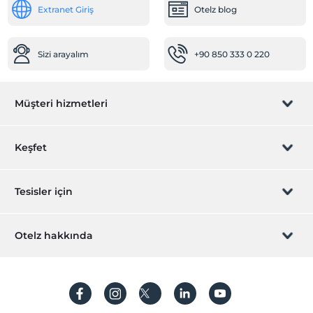
Extranet Giriş
Otelz blog
Sizi arayalım
+90 850 333 0 220
Müşteri hizmetleri
Rezervasyon yönet
Keşfet
Sizi arayalım
Hediye Kart
Tesisler için
İştirak olun
ZPara Nedir?
Hemen tesisinizi ekleyin
Otelz hakkında
İletişim
Üye girişi
Villa/Daire ekleyin
Hakkımızda
Sıkça sorulan sorular
Hesap oluştur
Sürdürülebilirlik