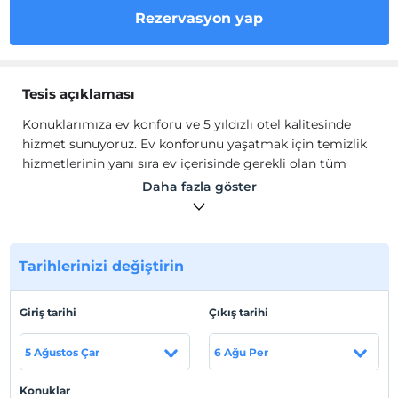
Rezervasyon yap
Tesis açıklaması
Konuklarımıza ev konforu ve 5 yıldızlı otel kalitesinde
hizmet sunuyoruz. Ev konforunu yaşatmak için temizlik
hizmetlerinin yanı sıra ev içerisinde gerekli olan tüm
olanakları sağlıyoruz.
Daha fazla göster
Fethiye'de kısa süreli konaklamalar ve tatil kaçamakları
için mükemmel olan Greska ile Fethiye'de eşsiz konforu
yaşayın. Tarihi Amyntas Kaya Mezarları'na sadece 4
dakika mesafede yer alan Greska, bölgenin zengin
Tarihlerinizi değiştirin
tarihinin derinliklerine dalın. Güne balkondan nefes kesici
manzaralarla başlayın veya akşam esintileriyle gevşeyin.
Giriş tarihi
Çıkış tarihi
Birinci sınıf bir konumda yer alan dairemiz, konuklarına
hem rahatlama hem de erişilebilirlik sunmaktadır. Erken
5 Ağustos Çar
6 Ağu Per
rezervasyon fırsatını kaçırmayın ve bugün rezervasyon
yaptırın!
Konuklar