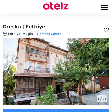
Greska | Fethiye
Fethiye, Muğla
-
Haritada Göster
1
/
19