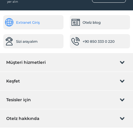
yer alın
Extranet Giriş
Otelz blog
Sizi arayalım
+90 850 333 0 220
Müşteri hizmetleri
Rezervasyon yönet
Keşfet
Sizi arayalım
Hediye Kart
Tesisler için
İştirak olun
ZPara Nedir?
Hemen tesisinizi ekleyin
Otelz hakkında
İletişim
Üye girişi
Villa/Daire ekleyin