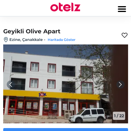
Geyikli Olive Apart
Ezine‎, Çanakkale
-
Haritada Göster
1
/
22