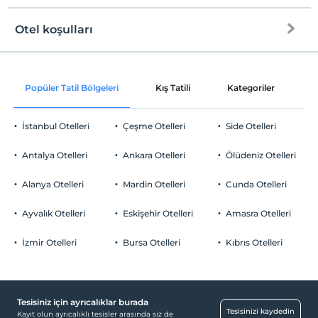
Halka açık plaj
Otel koşulları
Check/in
Otopark
En erken saat 14:00 ve sonrası
Ücretsiz Halka Açık Otopark
Popüler Tatil Bölgeleri
Kış Tatili
Kategoriler
P
Check/out
En geç saat 11:00 ve öncesi
Otopark (Tesis disinda)
İstanbul Otelleri
Çeşme Otelleri
Side Otelleri
Evcil Hayvan
Evcil hayvan kabul edilmemektedir.
Antalya Otelleri
Ankara Otelleri
Ölüdeniz Otelleri
Sigara
Diğer
Sigara içilen alanlar var
Alanya Otelleri
Mardin Otelleri
Cunda Otelleri
Çocuklar
Klima
2 yaşına kadar olan bebekler ücretsizdir.
Ayvalık Otelleri
Eskişehir Otelleri
Amasra Otelleri
Öne Çıkan Özellikler
Her bir oda için 1. çocuk 12 yaşına kadar ücretsizdir
Her bir oda için 2. çocuk 12 yaşına kadar ücretsizdir
İzmir Otelleri
Bursa Otelleri
Kıbrıs Otelleri
Doğa Manzarası
Tesisiniz için ayrıcalıklar burada
Tesisinizi kaydedin
Kayıt olun ayrıcalıklı tesisler arasında siz de