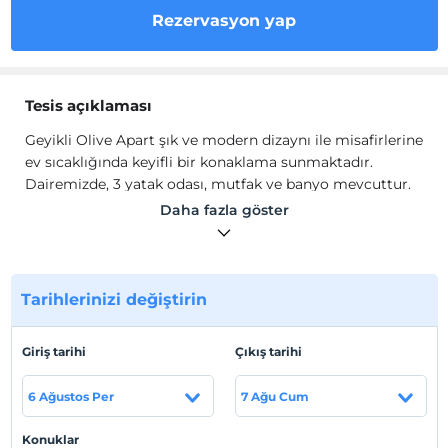
Rezervasyon yap
Tesis açıklaması
Geyikli Olive Apart şık ve modern dizaynı ile misafirlerine
ev sıcaklığında keyifli bir konaklama sunmaktadır.
Dairemizde, 3 yatak odası, mutfak ve banyo mevcuttur.
Daha fazla göster
Tesis lokasyon bilgileri
Geyikli'de konumlanmaktadır.
Sahil
Tarihlerinizi değiştirin
Sahile ve Bozcaada sahile 4 km mesafededir.
Giriş tarihi
Çıkış tarihi
Haritada Göster
6 Ağustos Per
7 Ağu Cum
Konuklar