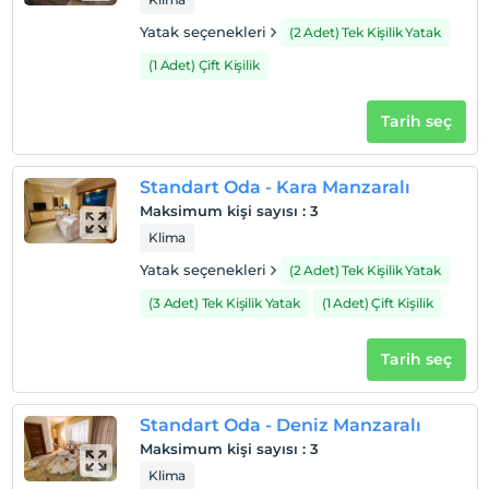
Check/in
Yatak seçenekleri
(2 Adet) Tek Kişilik Yatak
En erken saat 14:00 ve sonrası
(1 Adet) Çift Kişilik
Check/out
En geç saat 12:00 ve öncesi
Tarih seç
Evcil Hayvan
Evcil hayvan kabul edilmemektedir.
Standart Oda - Kara Manzaralı
Sigara
Maksimum kişi sayısı
:
3
Odalarda sigara içilmez
Klima
Çocuklar
Yatak seçenekleri
(2 Adet) Tek Kişilik Yatak
2 yaşına kadar olan bebekler ücretsizdir.
Her bir oda için 12 yaşına kadar 1 çocuk ücretsizdir
(3 Adet) Tek Kişilik Yatak
(1 Adet) Çift Kişilik
Tarih seç
Standart Oda - Deniz Manzaralı
Maksimum kişi sayısı
:
3
Klima