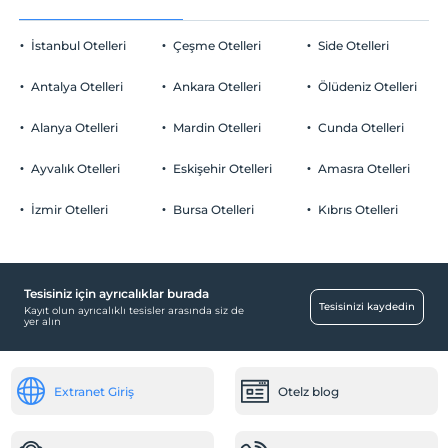
Evcil hayvan kabul edilmemektedir.
Bir sabah odaya kahvaltı servisi
Sigara
İstanbul Otelleri
Çeşme Otelleri
Side Otelleri
Odalarda sigara içilmez
A la carte restoranlarda öncelikli
Otopark
rezervasyon
Çocuklar
Antalya Otelleri
Ankara Otelleri
Ölüdeniz Otelleri
2 yaşına kadar olan bebekler ücretsizdir.
Ücretsiz Özel Otopark
Odaya meyve sepeti ikramı
Her bir oda için 12 yaşına kadar 1 çocuk ücretsizdir
Alanya Otelleri
Mardin Otelleri
Cunda Otelleri
Otopark (Tesis bünyesinde)
Ayvalık Otelleri
Eskişehir Otelleri
Amasra Otelleri
İzmir Otelleri
Bursa Otelleri
Kıbrıs Otelleri
Mağazalar
Market
Tesisiniz için ayrıcalıklar burada
Çalışma Alanları
Tesisinizi kaydedin
Kayıt olun ayrıcalıklı tesisler arasında siz de
yer alın
Faks/fotokopi
Diğer
Extranet Giriş
Otelz blog
Klima
Resepsiyon Hizmetleri