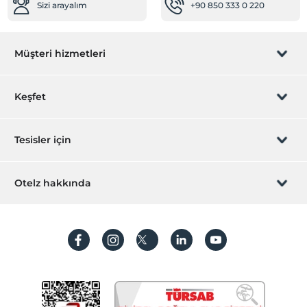
Sizi arayalım
+90 850 333 0 220
24 saat açık resepsiyon
Emanet kasası
Havuz
Müşteri hizmetleri
Açık Yüzme Havuzu
Rezervasyon yönet
Kapalı Yüzme Havuzu
Keşfet
Çocuk Havuzu
Sizi arayalım
Hediye Kart
Eğlence Hizmetleri
Tesisler için
Anfi Tiyatro
İştirak olun
ZPara Nedir?
Animasyon ekibi
Hemen tesisinizi ekleyin
Otelz hakkında
Çocuk kulübü
İletişim
Üye girişi
Villa/Daire ekleyin
Soft Animasyon
Hakkımızda
Sıkça sorulan sorular
Odalar
Hesap oluştur
Sürdürülebilirlik
Aile odaları
Kişisel Verilerin Korunması
Ara kapılı odalar
Koşullar ve şartlar
Engelli odaları
İşlem rehberi