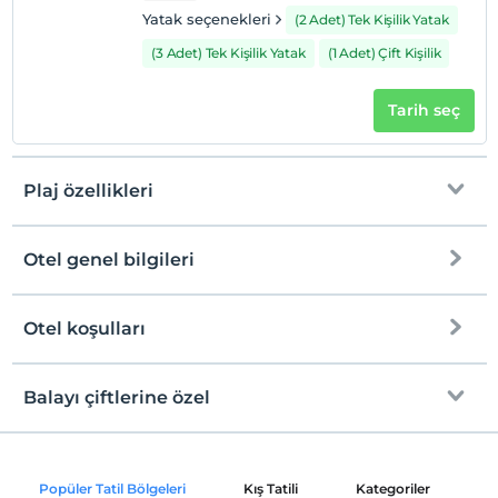
Yatak seçenekleri
(2 Adet) Tek Kişilik Yatak
(3 Adet) Tek Kişilik Yatak
(1 Adet) Çift Kişilik
Tarih seç
Plaj özellikleri
Otel genel bilgileri
Denize Sıfır
Tesise özel plaj
Otel koşulları
Internet
Kum plaj
Check/in
Ücretli Wi-fi
En erken saat 14:00 ve sonrası
Balayı çiftlerine özel
İskele
Ortak alanlar ve tüm odalar
Check/out
En geç saat 12:00 ve öncesi
Şezlong & Şemsiye
Odaya şarap ikramı
Evcil Hayvan
Popüler Tatil Bölgeleri
Kış Tatili
Kategoriler
P