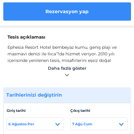
Rezervasyon yap
Tesis açıklaması
Ephesia Resort Hotel bembeyaz kumu, geniş plajı ve
masmavi denizi ile Ilıca'?da hizmet veriyor. 2010 yılı
içerisinde yenilenen tesis, misafirlerini eşsiz doğal
güzellikler ile ağırlıyor.8.276 metrekarelik bir alan
Daha fazla göster
üzerinde kurulu olan tesis, romantik akşam yemekleri ve
eğlenceli aktiviteleri ile hayalinizdeki tatili
gerçekleştirme imkanı sunuyor.
Ephesia Resort Hotel bembeyaz kumu, geniş plajı ve
Tarihlerinizi değiştirin
masmavi denizi ile Ilıca'?da hizmet veriyor. 2010 yılı
içerisinde yenilenen tesis, misafirlerini eşsiz doğal
Giriş tarihi
Çıkış tarihi
güzellikler ile ağırlıyor.8.276 metrekarelik bir alan
üzerinde kurulu olan tesis, romantik akşam yemekleri ve
6 Ağustos Per
7 Ağu Cum
eğlenceli aktiviteleri ile hayalinizdeki tatili
gerçekleştirme imkanı sunuyor.109 m uzunluğunda kum