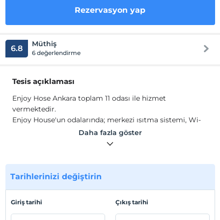
Rezervasyon yap
Müthiş
6.8
6 değerlendirme
Tesis açıklaması
Enjoy Hose Ankara toplam 11 odası ile hizmet
vermektedir.
Enjoy House'un odalarında; merkezi ısıtma sistemi, Wi-
Fi, LCD TV, banyo, duş, havlu seti, 7/24 sıcak su, terlik,
Daha fazla göster
banyo buklet ürünleri mevcuttur.
Tesis lokasyon bilgileri
Ankara Kızılay'a 1 km., Tandoğan Meydanı'na 500 m.,
Tarihlerinizi değiştirin
Anıtkabir'e 500 m. yürüme mesafesindedir.
Giriş tarihi
Çıkış tarihi