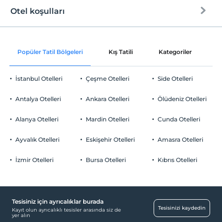
Otel koşulları
Internet
Check/in
Ücretsiz Wi-fi
En erken saat 18:00 ve sonrası
Popüler Tatil Bölgeleri
Kış Tatili
Kategoriler
P
Ortak alanlar ve tüm odalar
Check/out
En geç saat 11:00 ve öncesi
İstanbul Otelleri
Çeşme Otelleri
Side Otelleri
Evcil Hayvan
Evcil hayvan kabul edilmemektedir.
Antalya Otelleri
Ankara Otelleri
Ölüdeniz Otelleri
Sigara
Sigara içilen alanlar var
Alanya Otelleri
Mardin Otelleri
Cunda Otelleri
Otopark
Çocuklar
2 yaşına kadar olan bebekler ücretsizdir.
Ücretsiz Özel Otopark
Ayvalık Otelleri
Eskişehir Otelleri
Amasra Otelleri
Her bir oda için 6 yaşına kadar 1 çocuk ücretsizdir
Otopark (Tesis bünyesinde)
İzmir Otelleri
Bursa Otelleri
Kıbrıs Otelleri
Tesisiniz için ayrıcalıklar burada
Yiyecek & İçecek
Tesisinizi kaydedin
Kayıt olun ayrıcalıklı tesisler arasında siz de
yer alın
Paket servis olanağı