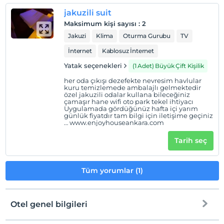
jakuzili suit
Maksimum kişi sayısı
:
2
Jakuzi
Klima
Oturma Gurubu
TV
İnternet
Kablosuz İnternet
Yatak seçenekleri
(1 Adet) Büyük Çift Kişilik
her oda çıkışı dezefekte nevresim havlular
kuru temizlemede ambalajlı gelmektedir
özel jakuzili odalar kullana bileceğiniz
çamaşır hane wifi oto park tekel ihtiyacı
Uygulamada gördüğünüz hafta içi yarım
günlük fiyatdır tam bilgi için iletişime geçiniz
… www.enjoyhouseankara.com
Tarih seç
Tüm yorumlar (1)
Otel genel bilgileri