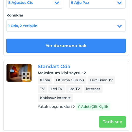
Haritada Göster
8 Ağustos Cts
9 Ağu Paz
Konuklar
Otel koşulları
1 Oda, 2 Yetişkin
Check/in
En erken saat 18:00 ve sonrası
Yer durumuna bak
Check/out
En geç saat 11:00 ve öncesi
Evcil Hayvan
Standart Oda
Evcil hayvan kabul edilmemektedir.
Maksimum kişi sayısı
:
2
Klima
Oturma Gurubu
Düz Ekran TV
Sigara
Sigara içilen alanlar var
TV
Lcd TV
Led TV
İnternet
Çocuklar
Kablosuz İnternet
2 yaşına kadar olan bebekler ücretsizdir.
Yatak seçenekleri
(1 Adet) Çift Kişilik
Her bir oda için 6 yaşına kadar 1 çocuk ücretsizdir
Tarih seç