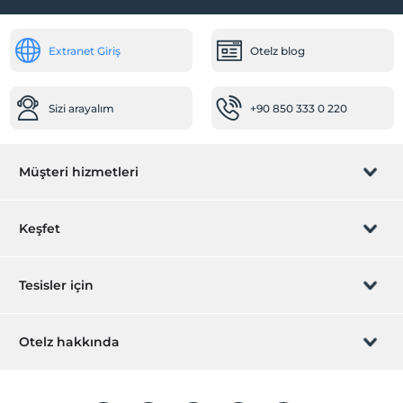
Ortak Alanlar
Extranet Giriş
Otelz blog
Dinlenme salonu
Odalar
Sizi arayalım
+90 850 333 0 220
Sigara içilmeyen odalar
Sağlık
Müşteri hizmetleri
Hastaneye kolay ulaşım (15 dakika)
Diğer
Rezervasyon yönet
Keşfet
Isıtma
Öne Çıkan Özellikler
Sizi arayalım
Hediye Kart
Tesisler için
Şehir merkezi
İştirak olun
Çalışma Alanları
ZPara Nedir?
Hemen tesisinizi ekleyin
Otelz hakkında
Faks/fotokopi
İletişim
Üye girişi
Fotokopi
Villa/Daire ekleyin
Hakkımızda