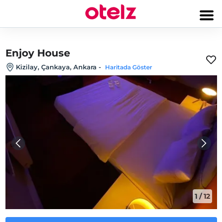
Enjoy House
Kizilay, Çankaya, Ankara
-
Haritada Göster
1
/
12