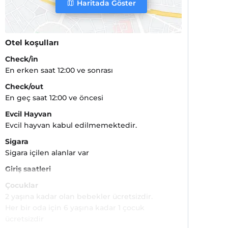
Haritada Göster
Otel koşulları
Check/in
En erken saat 12:00 ve sonrası
Check/out
En geç saat 12:00 ve öncesi
Evcil Hayvan
Evcil hayvan kabul edilmemektedir.
Sigara
Sigara içilen alanlar var
Giriş saatleri
Çocuklar
2 yaşına kadar olan bebekler ücretsizdir.
Her bir oda için 6 yaşına kadar 1 çocuk
ücretsizdir