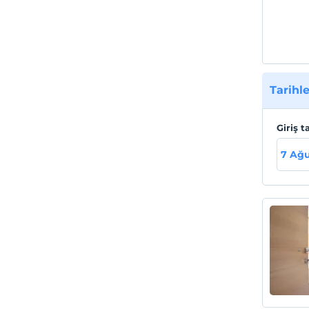
Tarihle
Giriş t
7 Ağ