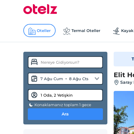
Oteller
Termal Oteller
Kayak 
T
Elit H
-
7 Ağu Cum
8 Ağu Cts
Saray 
Konaklamanız toplam 1 gece
Ara