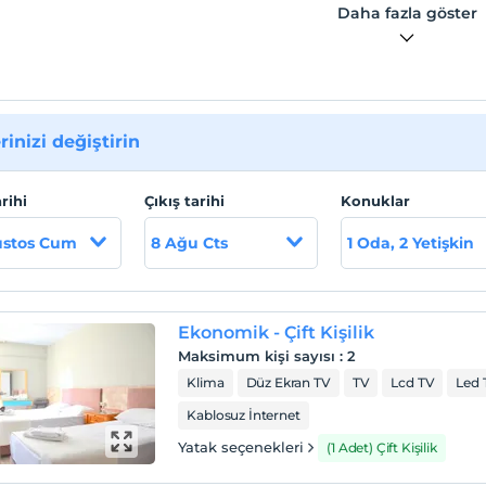
Daha fazla göster
rinizi değiştirin
arihi
Çıkış tarihi
Konuklar
ustos Cum
8 Ağu Cts
1 Oda, 2 Yetişkin
Ekonomik - Çift Kişilik
Maksimum kişi sayısı
:
2
Klima
Düz Ekran TV
TV
Lcd TV
Led 
Kablosuz İnternet
Yatak seçenekleri
(1 Adet) Çift Kişilik