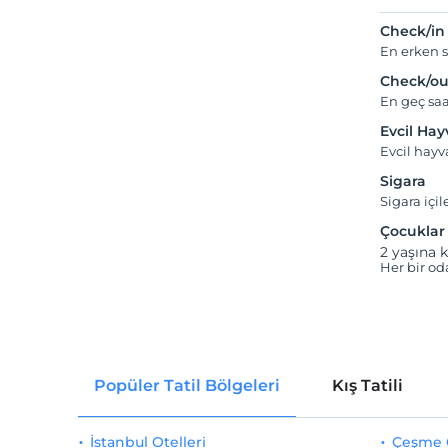
Check/in
En erken s
Check/ou
En geç saa
Evcil Ha
Evcil hay
Sigara
Sigara içil
Çocuklar
2 yaşına k
Her bir od
Popüler Tatil Bölgeleri
Kış Tatili
İstanbul Otelleri
Çeşme O