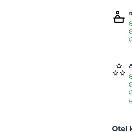
R
Ö
Otel 