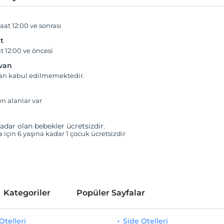
aat 12:00 ve sonrası
t
t 12:00 ve öncesi
yvan
van kabul edilmemektedir.
en alanlar var
adar olan bebekler ücretsizdir.
a için 6 yaşına kadar 1 çocuk ücretsizdir
Kategoriler
Popüler Sayfalar
telleri
Side Otelleri