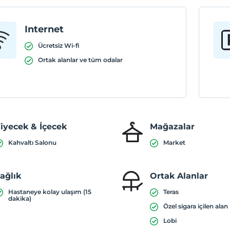
Internet
Ücretsiz Wi-fi
Ortak alanlar ve tüm odalar
iyecek & İçecek
Mağazalar
Kahvaltı Salonu
Market
ağlık
Ortak Alanlar
Hastaneye kolay ulaşım (15
Teras
dakika)
Özel sigara içilen alan
Lobi