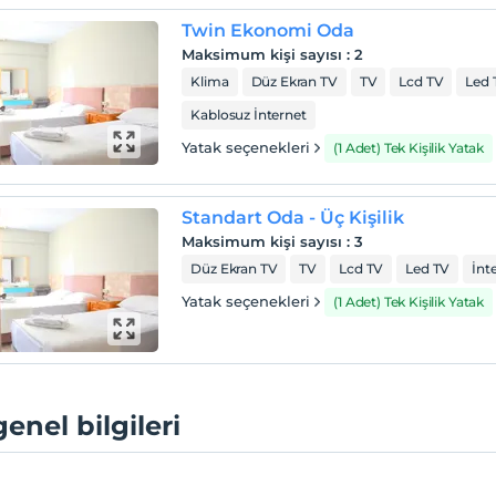
Twin Ekonomi Oda
Maksimum kişi sayısı
:
2
Klima
Düz Ekran TV
TV
Lcd TV
Led 
Kablosuz İnternet
Yatak seçenekleri
(1 Adet) Tek Kişilik Yatak
Standart Oda - Üç Kişilik
Maksimum kişi sayısı
:
3
Düz Ekran TV
TV
Lcd TV
Led TV
İnt
Yatak seçenekleri
(1 Adet) Tek Kişilik Yatak
genel bilgileri