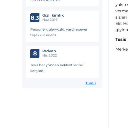
yakın 
vermek
Gizli kimlik
8.3
sizler
Haz 2019
Elit Ho
Personel güleryüzlü, yardımsever
giyinm
teşekkür ederiz.
Tesis
Merkez
Rıdvan
8
Nis 2022
Tesis her yönden beklentilerimi
karşıladı
Tümü