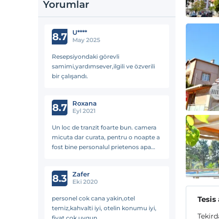
Yorumlar
U****
8.7
May 2025
Resepsiyondaki görevli
samimi,yardımsever,ilgili ve özverili
bir çalışandı.
Roxana
8.7
Eyl 2021
Un loc de tranzit foarte bun. camera
micuta dar curata, pentru o noapte a
fost bine personalul prietenos apa
calda, caldura la calorifere pretul
foarte bun micul dejun ok pentru noi
Zafer
8.3
Eki 2020
personel cok cana yakin,otel
Tesis
temiz,kahvalti iyi, otelin konumu iyi,
Tekird
fiyat cok uygun....