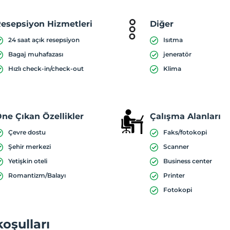
esepsiyon Hizmetleri
Diğer
24 saat açık resepsiyon
Isıtma
Bagaj muhafazası
jeneratör
Hızlı check-in/check-out
Klima
ne Çıkan Özellikler
Çalışma Alanları
Çevre dostu
Faks/fotokopi
Şehir merkezi
Scanner
Yetişkin oteli
Business center
Romantizm/Balayı
Printer
Fotokopi
koşulları