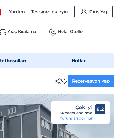
Yardım
Tesisinizi ekleyin
Giriş Yap
Araç Kiralama
Helal Oteller
tel koşulları
Notlar
Rezervasyon yap
Çok iyi
8.2
24 değerlendirme
Yorumları gör (13)