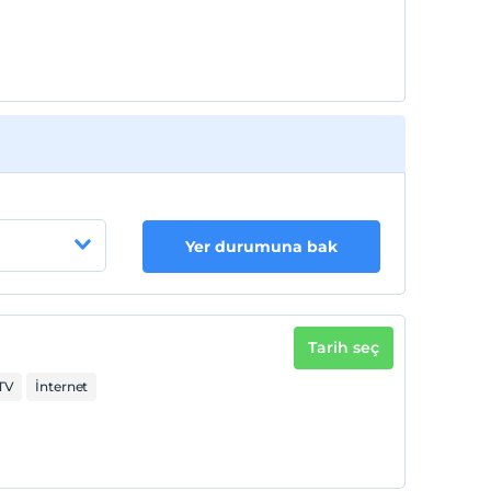
Yer durumuna bak
Tarih seç
TV
İnternet