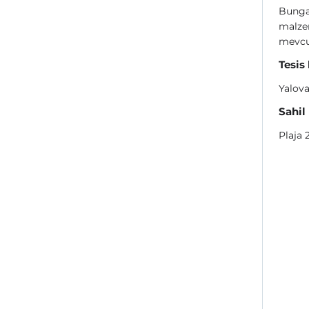
Bungal
malzem
mevcu
Tesis
Yalova
Sahil
Plaja 