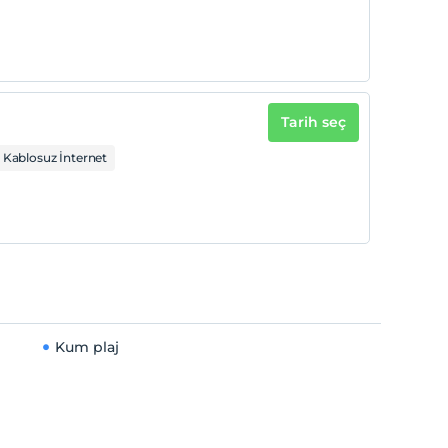
Tarih seç
Kablosuz İnternet
Kum plaj