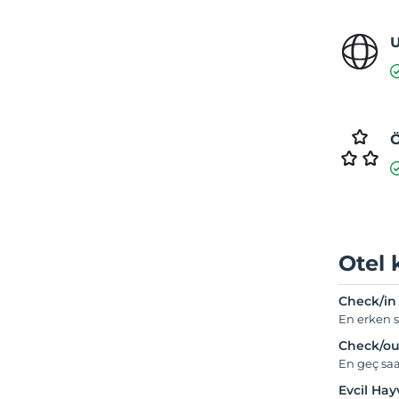
U
Ö
Otel 
Check/in
En erken s
Check/ou
En geç saa
Evcil Ha