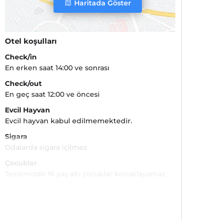
Haritada Göster
Otel koşulları
Check/in
En erken saat 14:00 ve sonrası
Check/out
En geç saat 12:00 ve öncesi
Evcil Hayvan
Evcil hayvan kabul edilmemektedir.
Sigara
Odalarda sigara içilmez
Çocuklar
Tesisimizde 16 yaş altı çocuklar konaklayamaz