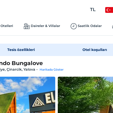
TL
Otelleri
Daireler & Villalar
Saatlik Odalar
Tesis özellikleri
Otel koşulları
ndo Bungalove
iye, Çinarcik, Yalova
-
Haritada Göster