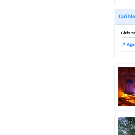
Tarihle
Giriş t
7 Ağ