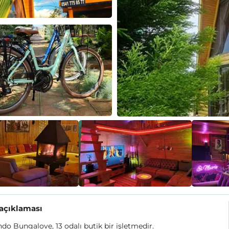
 açıklaması
do Bungalove, 13 odalı butik bir işletmedir.