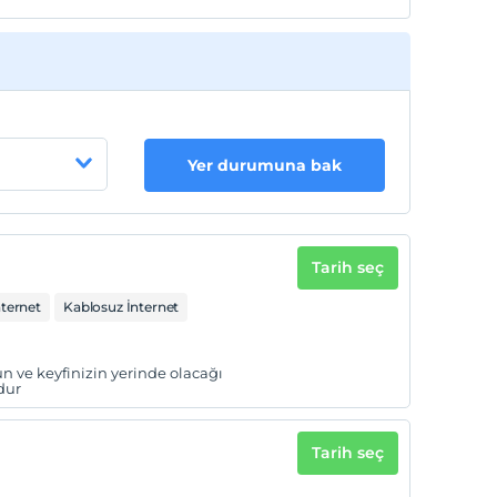
Yer durumuna bak
Tarih seç
nternet
Kablosuz İnternet
n ve keyfinizin yerinde olacağı
dur
Tarih seç