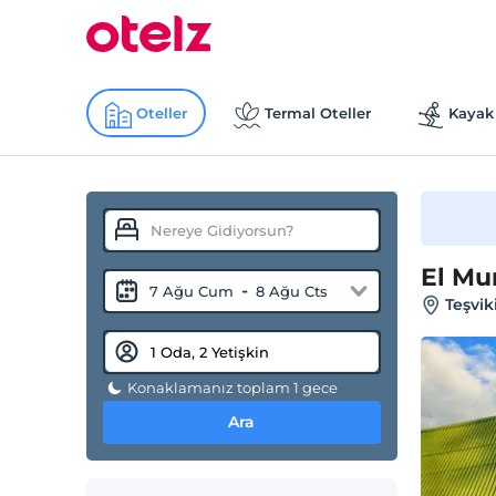
Oteller
Termal Oteller
Kayak 
El Mu
-
7 Ağu Cum
8 Ağu Cts
Teşvik
Konaklamanız toplam 1 gece
Ara