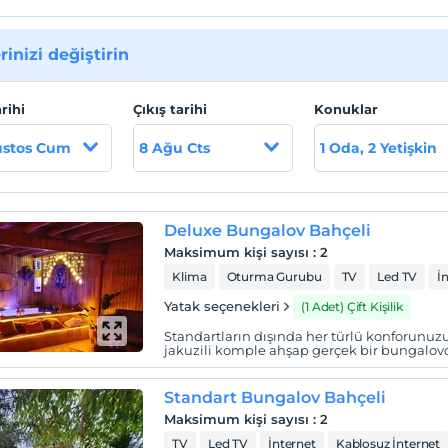
rinizi değiştirin
arihi
Çıkış tarihi
Konuklar
ustos Cum
8 Ağu Cts
1 Oda, 2 Yetişkin
Deluxe Bungalov Bahçeli
Maksimum kişi sayısı
:
2
Klima
Oturma Gurubu
TV
Led TV
İ
Yatak seçenekleri
(1 Adet) Çift Kişilik
Standartların dışında her türlü konforunuzu
jakuzili komple ahşap gerçek bir bungalov
Standart Bungalov Bahçeli
Maksimum kişi sayısı
:
2
TV
Led TV
İnternet
Kablosuz İnternet