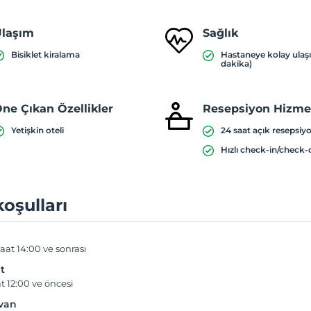
laşım
Sağlık
Bisiklet kiralama
Hastaneye kolay ulaş
dakika)
ne Çıkan Özellikler
Resepsiyon Hizmet
Yetişkin oteli
24 saat açık resepsiy
Hızlı check-in/check-
koşulları
aat 14:00 ve sonrası
t
t 12:00 ve öncesi
yvan