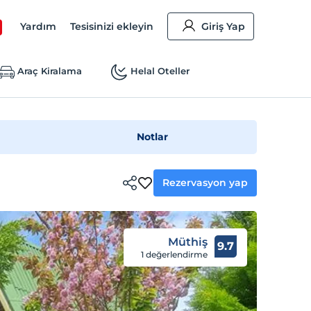
Yardım
Tesisinizi ekleyin
Giriş Yap
Araç Kiralama
Helal Oteller
Notlar
Rezervasyon yap
Müthiş
9.7
1 değerlendirme