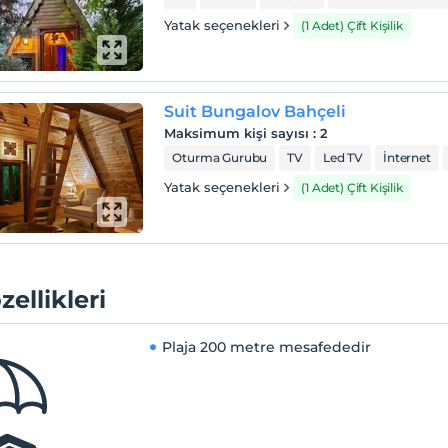
Yatak seçenekleri
(1 Adet) Çift Kişilik
Suit Bungalov Bahçeli
Maksimum kişi sayısı
:
2
Oturma Gurubu
TV
Led TV
İnternet
Yatak seçenekleri
(1 Adet) Çift Kişilik
zellikleri
Plaja
200 metre mesafededir