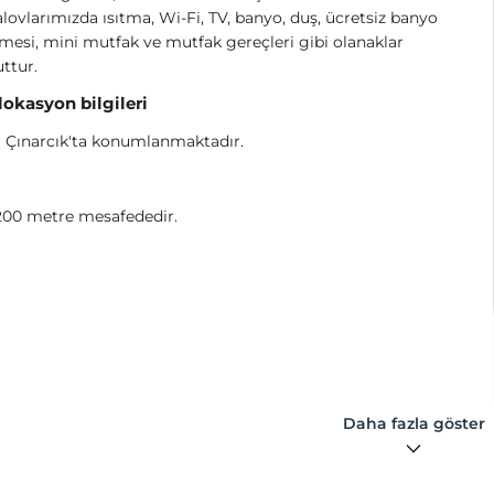
ovlarımızda ısıtma, Wi-Fi, TV, banyo, duş, ücretsiz banyo
esi, mini mutfak ve mutfak gereçleri gibi olanaklar
ttur.
 lokasyon bilgileri
 Çınarcık'ta konumlanmaktadır.
200 metre mesafededir.
Daha fazla göster