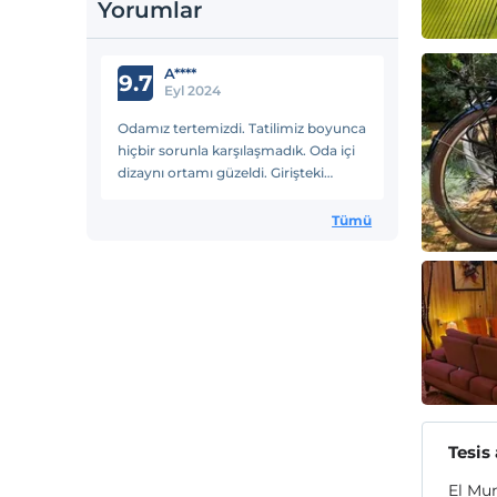
Yorumlar
A****
9.7
Eyl 2024
Odamız tertemizdi. Tatilimiz boyunca
hiçbir sorunla karşılaşmadık. Oda içi
dizaynı ortamı güzeldi. Girişteki
bilgilendirme gayet faydalı oldu. Bu
şartlarda bundan daha iyi bir yer
Tümü
bulunamaz.
Tesis
El Mun