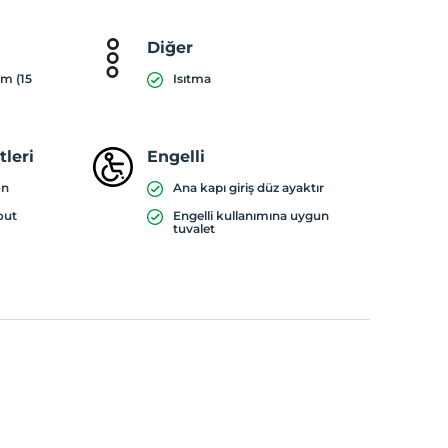
Diğer
ım (15
Isıtma
leri
Engelli
on
Ana kapı giriş düz ayaktır
out
Engelli kullanımına uygun
tuvalet