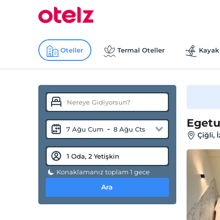
Oteller
Termal Oteller
Kayak 
Egetu
-
7 Ağu Cum
8 Ağu Cts
Çiğli, 
Konaklamanız toplam 1 gece
Ara