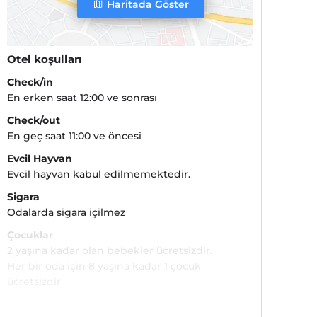
Haritada Göster
Otel koşulları
Check/in
En erken saat 12:00 ve sonrası
Check/out
En geç saat 11:00 ve öncesi
Evcil Hayvan
Evcil hayvan kabul edilmemektedir.
Sigara
Odalarda sigara içilmez
Çocuklar
2 yaşına kadar olan bebekler ücretsizdir.
Her bir oda için 8 yaşına kadar 1 çocuk
ücretsizdir