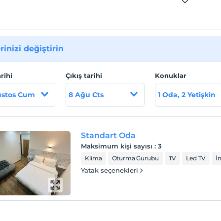
rinizi değiştirin
arihi
Çıkış tarihi
Konuklar
ustos Cum
8 Ağu Cts
1 Oda, 2 Yetişkin
Standart Oda
Maksimum kişi sayısı
:
3
Klima
Oturma Gurubu
TV
Led TV
İ
Yatak seçenekleri