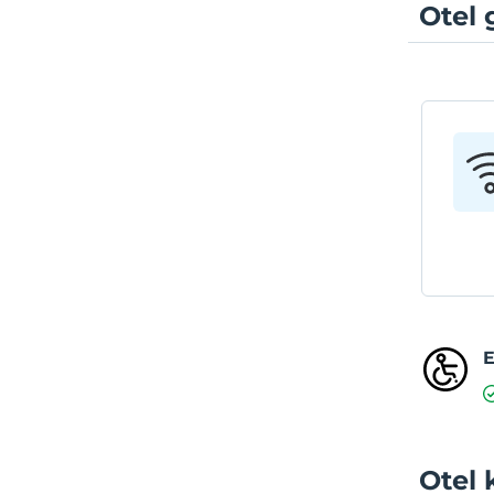
Otel 
E
Otel 