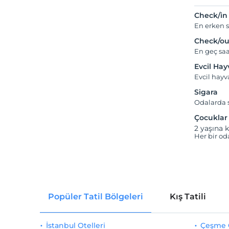
Check/in
En erken s
Check/ou
En geç saa
Evcil Ha
Evcil hay
Sigara
Odalarda s
Çocuklar
2 yaşına k
Her bir od
Popüler Tatil Bölgeleri
Kış Tatili
İstanbul Otelleri
Çeşme O