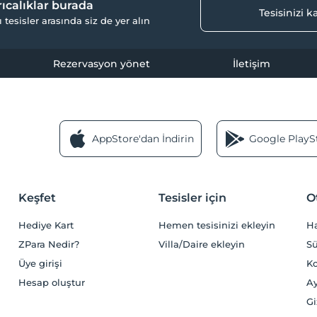
yrıcalıklar burada
Tesisinizi 
ı tesisler arasında siz de yer alın
Rezervasyon yönet
İletişim
AppStore'dan İndirin
Google PlaySt
Keşfet
Tesisler için
O
Hediye Kart
Hemen tesisinizi ekleyin
H
ZPara Nedir?
Villa/Daire ekleyin
Sü
Üye girişi
Ko
Hesap oluştur
Ay
Gi