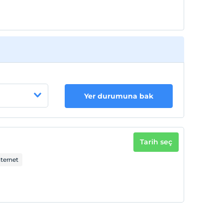
Yer durumuna bak
Tarih seç
nternet