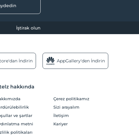
kaydedin
İştirak olun
ore'dan İndirin
AppGallery'den İndirin
telz hakkında
akkımızda
Çerez politikamız
rdürülebilirlik
Sizi arayalım
şullar ve şartlar
İletişim
dınlatma metni
Kariyer
zlilik politikaları