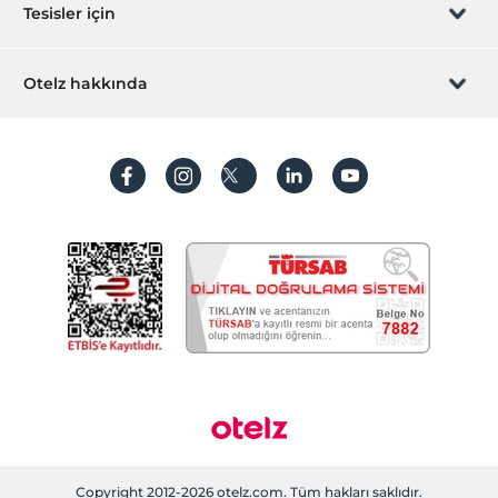
Hediye Kart
Tesisler için
İştirak olun
ZPara Nedir?
Hemen tesisinizi ekleyin
Otelz hakkında
İletişim
Üye girişi
Villa/Daire ekleyin
Hakkımızda
Sıkça sorulan sorular
Hesap oluştur
Sürdürülebilirlik
Kişisel Verilerin Korunması
Koşullar ve şartlar
İşlem rehberi
Aydınlatma metni
Gizlilik politikaları
Yasal bilgiler
Çerez politikamız
Copyright 2012-2026 otelz.com. Tüm hakları saklıdır.