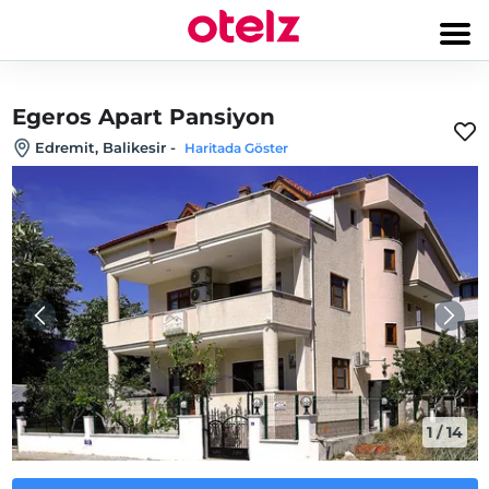
Egeros Apart Pansiyon
Edremit, Balikesir
-
Haritada Göster
1
/
14