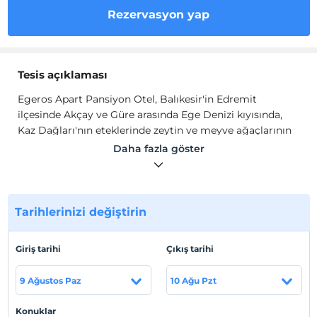
Rezervasyon yap
Tesis açıklaması
Egeros Apart Pansiyon Otel, Balıkesir'in Edremit
ilçesinde Akçay ve Güre arasında Ege Denizi kıyısında,
Kaz Dağları'nın eteklerinde zeytin ve meyve ağaçlarının
arasında , günlük kiralık, haftalık kiralık, aylık kiralık
Daha fazla göster
uygun fiyatlı ve kaliteli konaklama hizmeti sunan bir
işletmedir. Daireler bir bütün olarak kiralanır. İçerisinde
tüm temel ihtiyaçlar, eşyalar mevcuttur.
Tarihlerinizi değiştirin
Egeros Apart Daireler; mutfak, yatak odası, banyo ve
terastan oluşuyor. Bir bütün halinde daire olarak
kiralanıyor. Terasımız barbekülü ve deniz manzaralıdır.
Giriş tarihi
Çıkış tarihi
İnternet, TV, klima ve 7/24 sıcak su bulunur. Çamaşır ve
bulaşık makinesi, buzdolabı, mutfak ve temizlik gereçleri,
9 Ağustos Paz
10 Ağu Pzt
ütü vb. mevcuttur.
Konuklar