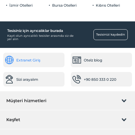
Otopark (Tesis disinda)
İzmir Otelleri
Bursa Otelleri
Kıbrıs Otelleri
Tesisiniz için ayrıcalıklar burada
Odalar
Tesisinizi kaydedin
Kayıt olun ayrıcalıklı tesisler arasında siz de
yer alın
Sigara içilmeyen odalar
Sağlık
Extranet Giriş
Otelz blog
Hastaneye kolay ulaşım (15 dakika)
Sizi arayalım
+90 850 333 0 220
Müşteri hizmetleri
Rezervasyon yönet
Keşfet
Sizi arayalım