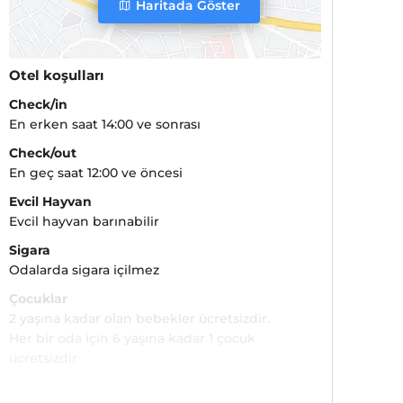
Haritada Göster
Otel koşulları
Check/in
En erken saat 14:00 ve sonrası
Check/out
En geç saat 12:00 ve öncesi
Evcil Hayvan
Evcil hayvan barınabilir
Sigara
Odalarda sigara içilmez
Çocuklar
2 yaşına kadar olan bebekler ücretsizdir.
Her bir oda için 6 yaşına kadar 1 çocuk
ücretsizdir