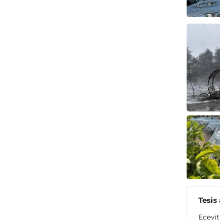
Tesis
Ecevit