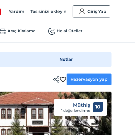
Yardım
Tesisinizi ekleyin
Giriş Yap
Araç Kiralama
Helal Oteller
Notlar
Rezervasyon yap
Müthiş
10
1 değerlendirme