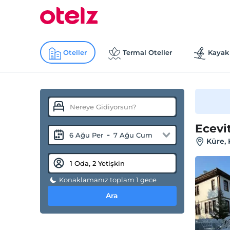
Oteller
Termal Oteller
Kayak 
Ecevi
-
6 Ağu Per
7 Ağu Cum
Küre,
Konaklamanız toplam 1 gece
Ara