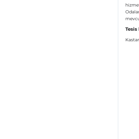
hizme
Odalar
mevcu
Tesis
Kasta