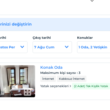
rinizi değiştirin
arihi
Çıkış tarihi
Konuklar
stos Per
7 Ağu Cum
1 Oda, 2 Yetişkin
Konak Oda
Maksimum kişi sayısı
:
3
İnternet
Kablosuz İnternet
Yatak seçenekleri
(2 Adet) Tek Kişilik Yatak