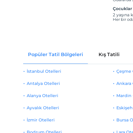
Çocuklar
2 yaşına k
Her bir od
Popüler Tatil Bölgeleri
Kış Tatili
İstanbul Otelleri
Çeşme O
Antalya Otelleri
Ankara 
Alanya Otelleri
Mardin 
Ayvalık Otelleri
Eskişehi
İzmir Otelleri
Bursa O
Bodrum Otelleri
Lara Ote