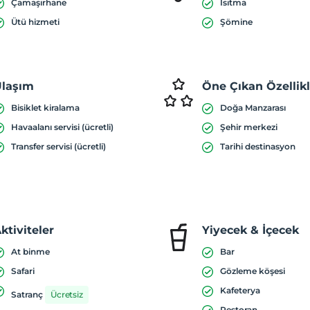
Çamaşırhane
Isıtma
Ütü hizmeti
Şömine
laşım
Öne Çıkan Özellik
Bisiklet kiralama
Doğa Manzarası
Havaalanı servisi (ücretli)
Şehir merkezi
Transfer servisi (ücretli)
Tarihi destinasyon
ktiviteler
Yiyecek & İçecek
At binme
Bar
Safari
Gözleme köşesi
Kafeterya
Satranç
Ücretsiz
Restoran