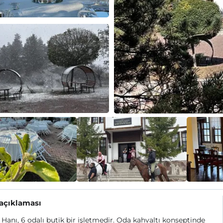
 açıklaması
 Hanı, 6 odalı butik bir işletmedir. Oda kahvaltı konseptinde