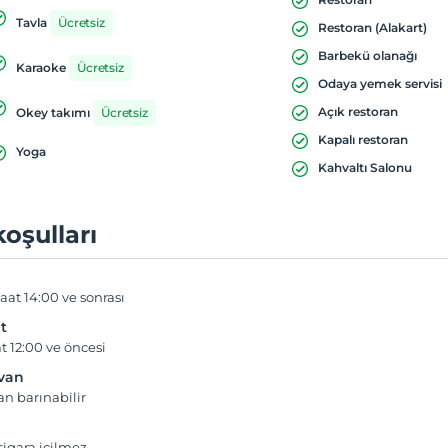
Tavla
Ücretsiz
Restoran (Alakart)
Barbekü olanağı
Karaoke
Ücretsiz
Odaya yemek servisi
Açık restoran
Okey takımı
Ücretsiz
Kapalı restoran
Yoga
Kahvaltı Salonu
koşulları
aat 14:00 ve sonrası
t
t 12:00 ve öncesi
yvan
an barınabilir
igara içilmez