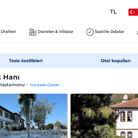
TL
Otelleri
Daireler & Villalar
Saatlik Odalar
Tesis özellikleri
Otel koşulları
t Hanı
 Kastamonu
-
Haritada Göster