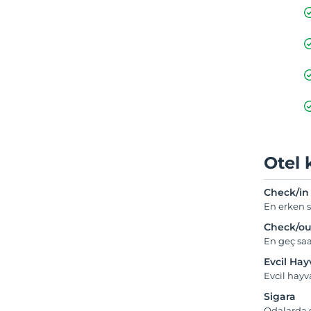
Otel 
Check/in
En erken s
Check/ou
En geç saa
Evcil Ha
Evcil hayv
Sigara
Odalarda s