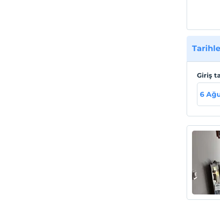
Tarihle
Giriş t
6 Ağu