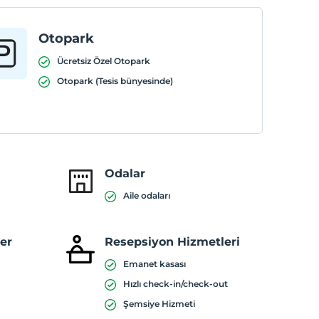
Otopark
Ücretsiz Özel Otopark
Otopark (Tesis bünyesinde)
Odalar
Aile odaları
ler
Resepsiyon Hizmetleri
Emanet kasası
Hızlı check-in/check-out
Şemsiye Hizmeti