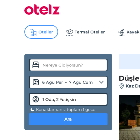
Oteller
Termal Oteller
Kayak 
Düşle
-
6 Ağu Per
7 Ağu Cum
Kaz Da
Konaklamanız toplam 1 gece
Ara