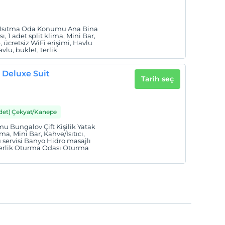
i Isıtma Oda Konumu Ana Bina
, 1 adet split klima, Mini Bar,
p, ücretsiz WiFi erişimi, Havlu
lu, buklet, terlik
 Deluxe Suit
Tarih seç
Adet) Çekyat/Kanepe
u Bungalov Çift Kişilik Yatak
ma, Mini Bar, Kahve/Isıtıcı,
u servisi Banyo Hidro masajlı
 terlik Oturma Odası Oturma