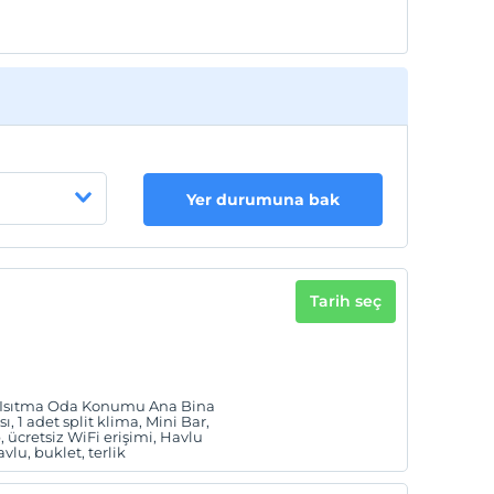
Yer durumuna bak
Tarih seç
i Isıtma Oda Konumu Ana Bina
, 1 adet split klima, Mini Bar,
p, ücretsiz WiFi erişimi, Havlu
lu, buklet, terlik