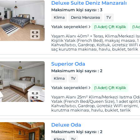
Deluxe Suite Deniz Manzaralı
Maksimum kişi sayısı
:
3
Klima
Deniz Manzarası
TV
Yatak seçenekleri
(1 Adet) Çift Kişilik
(1 A
Yaşam Alanı 40m² + Teras, Klima/Merkezi I
Kişilik Yatak (French Bed), makyaj masası, 1 
Kahve/Isıtıcı, Gardrop, Koltuk, ücretsiz WiFi
saç kurutma makinası, havlu, buklet, terlik
Superior Oda
Maksimum kişi sayısı
:
2
Klima
TV
Yatak seçenekleri
(1 Adet) Çift Kişilik
Yaşam Alanı 25m² Klima/Merkezi Isıtma Oda
Yatak (French Bed/Queen Size), 1 adet split 
Kahve/Isıtıcı, Gardrop, ücretsiz WiFi erişimi
kurutma makinası, havlu, buklet, terlik
Deluxe Oda
Maksimum kişi sayısı
:
2
Klima
TV