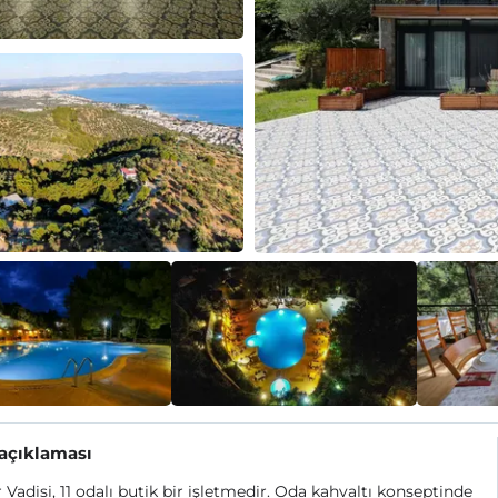
 açıklaması
 Vadisi, 11 odalı butik bir işletmedir. Oda kahvaltı konseptinde