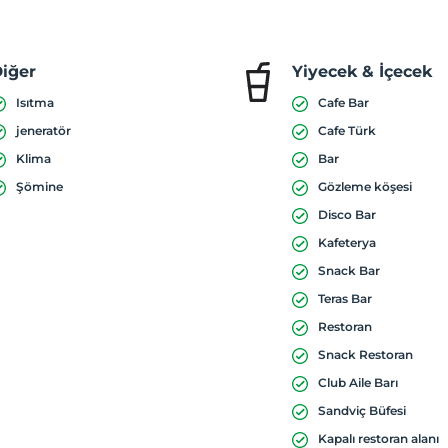
iğer
Yiyecek & İçecek
Isıtma
Cafe Bar
jeneratör
Cafe Türk
Klima
Bar
Şömine
Gözleme köşesi
Disco Bar
Kafeterya
Snack Bar
Teras Bar
Restoran
Snack Restoran
Club Aile Barı
Sandviç Büfesi
Kapalı restoran alanı