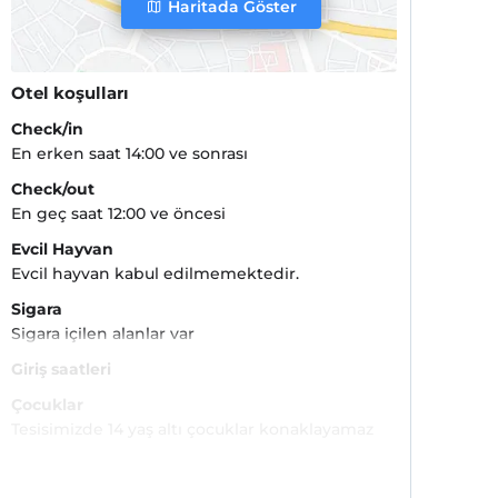
Haritada Göster
Otel koşulları
Check/in
En erken saat 14:00 ve sonrası
Check/out
En geç saat 12:00 ve öncesi
Evcil Hayvan
Evcil hayvan kabul edilmemektedir.
Sigara
Sigara içilen alanlar var
Giriş saatleri
Çocuklar
Tesisimizde 14 yaş altı çocuklar konaklayamaz