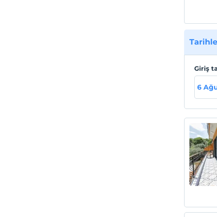
Tarihle
Giriş t
6 Ağu