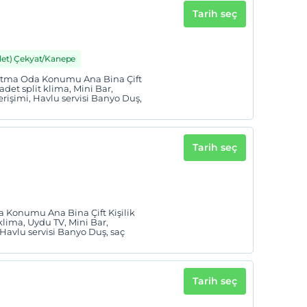
Tarih seç
det) Çekyat/Kanepe
sıtma Oda Konumu Ana Bina Çift
adet split klima, Mini Bar,
 erişimi, Havlu servisi Banyo Duş,
Tarih seç
 Konumu Ana Bina Çift Kişilik
klima, Uydu TV, Mini Bar,
, Havlu servisi Banyo Duş, saç
Tarih seç