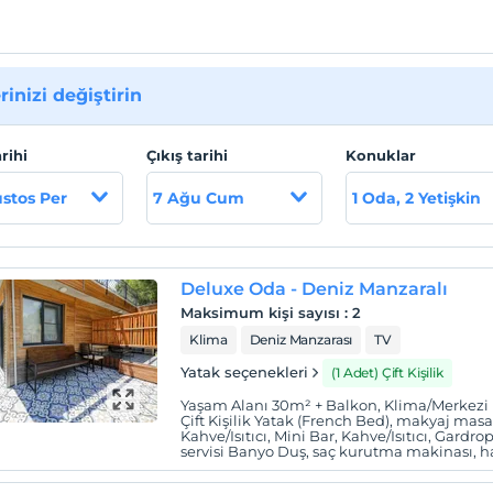
rinizi değiştirin
arihi
Çıkış tarihi
Konuklar
stos Per
7 Ağu Cum
1 Oda, 2 Yetişkin
Deluxe Oda - Deniz Manzaralı
Maksimum kişi sayısı
:
2
Klima
Deniz Manzarası
TV
Yatak seçenekleri
(1 Adet) Çift Kişilik
Yaşam Alanı 30m² + Balkon, Klima/Merkez
Çift Kişilik Yatak (French Bed), makyaj masası
Kahve/Isıtıcı, Mini Bar, Kahve/Isıtıcı, Gardro
servisi Banyo Duş, saç kurutma makinası, hav