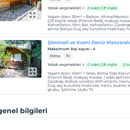
Yatak seçenekleri
(1 Adet) Çift Kişilik
Yaşam Alanı 30m² + Balkon, Klima/Merkez
Çift Kişilik Yatak (French Bed), makyaj masası
Kahve/Isıtıcı, Mini Bar, Kahve/Isıtıcı, Gardro
servisi Banyo Duş, saç kurutma makinası, hav
Şömineli ve Kısmi Deniz Manzaralı
Maksimum kişi sayısı
:
4
Klima
TV
Yatak seçenekleri
(1 Adet) Çift Kişilik
(2 
Yaşam Alanı 45m² + Teras, Klima Oda Konum
(French Bed), makyaj masası, 1 adet split kli
Gardrop, Koltuk, ücretsiz WiFi erişimi, Havl
Duş, saç kurutma makinası, havlu, buklet,
grubu, Şömine, Uydu TV
genel bilgileri