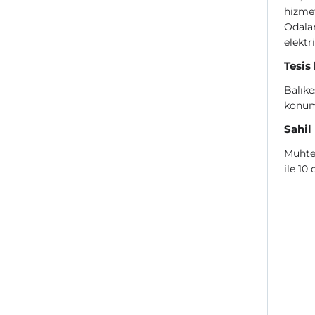
hizme
Odalar
elektr
Tesis
Balıke
konum
Sahil
Muhteş
ile 10