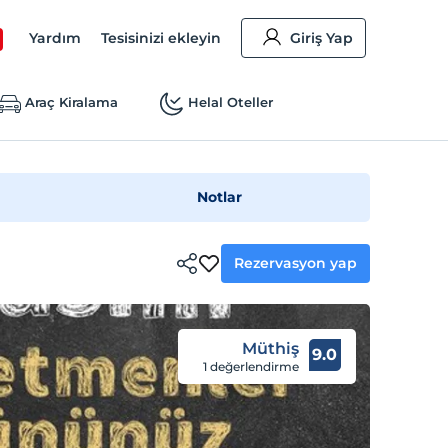
Yardım
Tesisinizi ekleyin
Giriş Yap
Araç Kiralama
Helal Oteller
Notlar
Rezervasyon yap
Müthiş
9.0
1 değerlendirme