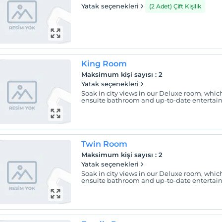
Yatak seçenekleri
(2 Adet) Çift Kişilik
King Room
Maksimum kişi sayısı
:
2
Yatak seçenekleri
Soak in city views in our Deluxe room, whic
ensuite bathroom and up-to-date entertain
Twin Room
Maksimum kişi sayısı
:
2
Yatak seçenekleri
Soak in city views in our Deluxe room, whic
ensuite bathroom and up-to-date entertain