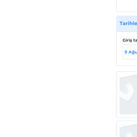
Tarihle
Giriş t
9 Ağu