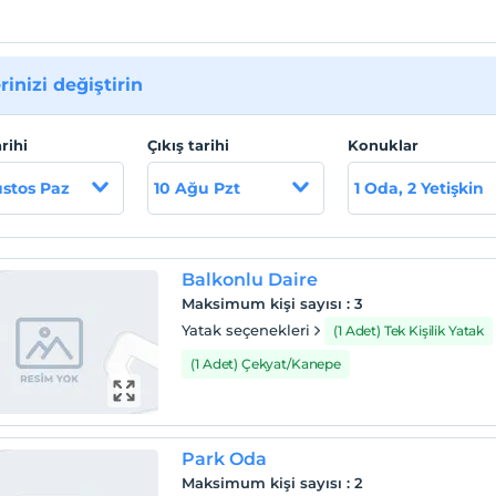
rinizi değiştirin
arihi
Çıkış tarihi
Konuklar
stos Paz
10 Ağu Pzt
1 Oda, 2 Yetişkin
Balkonlu Daire
Maksimum kişi sayısı
:
3
Yatak seçenekleri
(1 Adet) Tek Kişilik Yatak
(1 Adet) Çekyat/Kanepe
Park Oda
Maksimum kişi sayısı
:
2