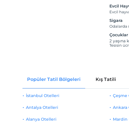
Evcil Ha
Evcil hay
Sigara
Odalarda s
Çocuklar
2 yaşına k
Tesisin üc
Popüler Tatil Bölgeleri
Kış Tatili
İstanbul Otelleri
Çeşme O
Antalya Otelleri
Ankara 
Alanya Otelleri
Mardin 