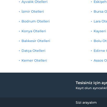
Ayvalık Otelleri
Eskişehi
İzmir Otelleri
Bursa O
Bodrum Otelleri
Lara Ote
Konya Otelleri
Kayseri 
Balıkesir Otelleri
Bolu Ot
Datça Otelleri
Edirne 
Kemer Otelleri
Assos O
Tesisiniz için a
Kayıt olun ayrıcalıkl
Sizi arayalım