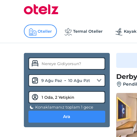
Oteller
Termal Oteller
Kayak 
Derby
-
9 Ağu Paz
10 Ağu Pzt
Pendik
Konaklamanız toplam 1 gece
Ara