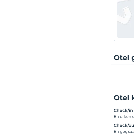
Otel 
Otel 
Check/in
En erken s
Check/ou
En geç saa