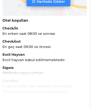
Haritada Göster
Otel koşulları
Check/in
En erken saat 08:00 ve sonrası
Check/out
En geç saat 09:00 ve öncesi
Evcil Hayvan
Evcil hayvan kabul edilmemektedir.
Sigara
Odalarda sigara içilmez
Çocuklar
2 yaşına kadar olan bebekler ücretsizdir.
Tesisin ücretsiz çocuk politkası yoktur