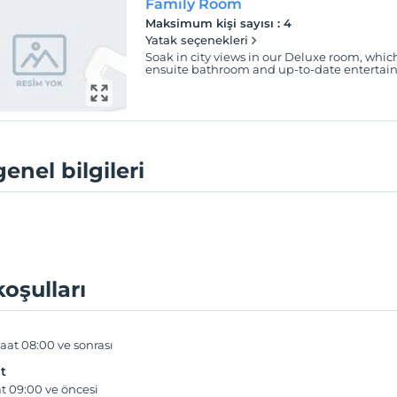
Family Room
Maksimum kişi sayısı
:
4
Yatak seçenekleri
Soak in city views in our Deluxe room, whic
ensuite bathroom and up-to-date entertain
genel bilgileri
koşulları
aat 08:00 ve sonrası
t
t 09:00 ve öncesi