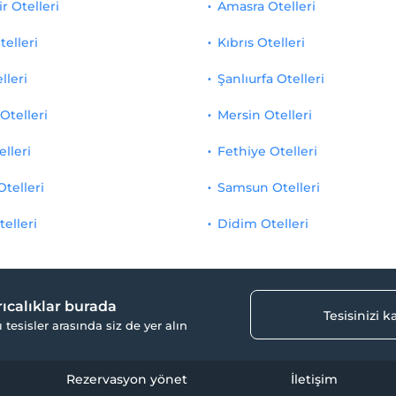
r Otelleri
Amasra Otelleri
telleri
Kıbrıs Otelleri
lleri
Şanlıurfa Otelleri
Otelleri
Mersin Otelleri
elleri
Fethiye Otelleri
Otelleri
Samsun Otelleri
telleri
Didim Otelleri
yrıcalıklar burada
Tesisinizi 
ı tesisler arasında siz de yer alın
Rezervasyon yönet
İletişim