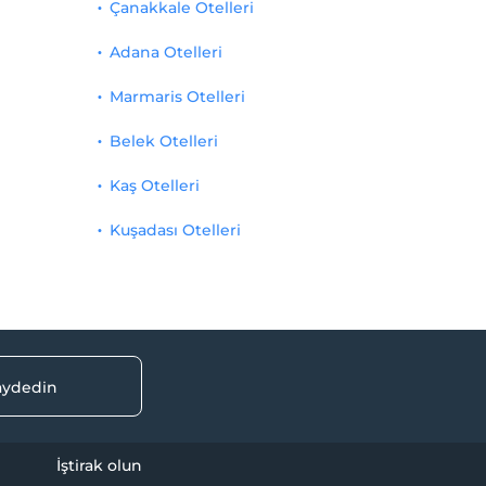
Çanakkale Otelleri
Adana Otelleri
Marmaris Otelleri
Belek Otelleri
Kaş Otelleri
Kuşadası Otelleri
kaydedin
İştirak olun