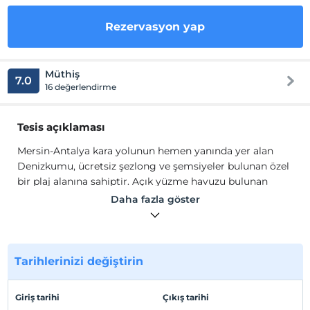
Rezervasyon yap
Müthiş
7.0
16 değerlendirme
Tesis açıklaması
Mersin-Antalya kara yolunun hemen yanında yer alan
Denizkumu, ücretsiz şezlong ve şemsiyeler bulunan özel
bir plaj alanına sahiptir. Açık yüzme havuzu bulunan
tesis, klima ve düz ekran TV ile donatılmış odalar
Daha fazla göster
sunmaktadır. Hotel Denizkumu'nun odalarının tamamı
sade bir dekorasyona sahiptir. Odaların tümünde saç
kurutma makineli özel banyo mevcuttur. Bazı odalar
deniz manzaralıdır. Günlük kahvaltı açık büfe olarak
Tarihlerinizi değiştirin
servis edilir. Alakart restoranda öğle ve akşam
yemeğinizi yiyebilirsiniz.
Giriş tarihi
Çıkış tarihi
Mersin-Antalya kara yolunun hemen yanında yer alan