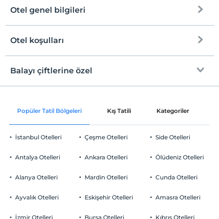
Otel genel bilgileri
Denize Sıfır
Kum plaj
Otel koşulları
Internet
Kıyıda sığ deniz
Check/in
Ücretsiz Wi-fi
En erken saat 13:00 ve sonrası
Balayı çiftlerine özel
Şezlong & Şemsiye
Ortak alanlar ve tüm odalar
Check/out
En geç saat 11:00 ve öncesi
Plaj Havlusu
Odaya meyve sepeti ikramı
Evcil Hayvan
Popüler Tatil Bölgeleri
Kış Tatili
Kategoriler
P
Evcil hayvan kabul edilmemektedir.
Sigara
İstanbul Otelleri
Çeşme Otelleri
Side Otelleri
Odalarda sigara içilmez
Otopark
Çocuklar
Antalya Otelleri
Ankara Otelleri
Ölüdeniz Otelleri
2 yaşına kadar olan bebekler ücretsizdir.
Ücretsiz Özel Otopark
Her bir oda için 6 yaşına kadar 1 çocuk ücretsizdir
Alanya Otelleri
Mardin Otelleri
Cunda Otelleri
Otopark (Tesis bünyesinde)
Ayvalık Otelleri
Eskişehir Otelleri
Amasra Otelleri
İzmir Otelleri
Bursa Otelleri
Kıbrıs Otelleri