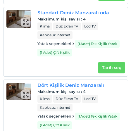
Standart Deniz Manzaralı oda
Maksimum kişi sayısı
:
4
Otel koşulları
Klima
Düz Ekran TV
Lcd TV
Check/in
Kablosuz İnternet
En erken saat 13:00 ve sonrası
Yatak seçenekleri
(1 Adet) Tek Kişilik Yatak
Check/out
En geç saat 11:00 ve öncesi
(1 Adet) Çift Kişilik
Evcil Hayvan
Evcil hayvan kabul edilmemektedir.
Tarih seç
Sigara
Odalarda sigara içilmez
Dört Kişilik Deniz Manzaralı
Maksimum kişi sayısı
:
4
Çocuklar
2 yaşına kadar olan bebekler ücretsizdir.
Klima
Düz Ekran TV
Lcd TV
Her bir oda için 6 yaşına kadar 1 çocuk ücretsizdir
Kablosuz İnternet
Yatak seçenekleri
(1 Adet) Tek Kişilik Yatak
(1 Adet) Çift Kişilik