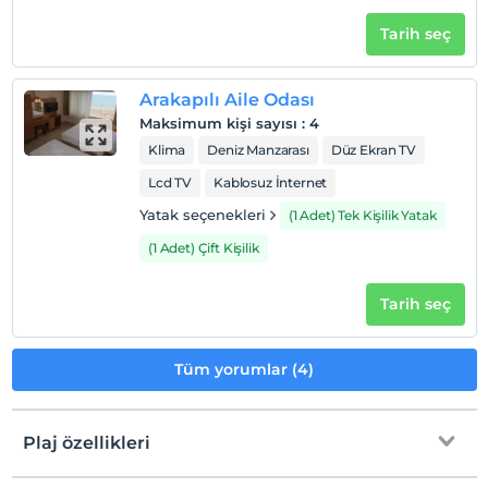
Tarih seç
Arakapılı Aile Odası
Maksimum kişi sayısı
:
4
Klima
Deniz Manzarası
Düz Ekran TV
Lcd TV
Kablosuz İnternet
Yatak seçenekleri
(1 Adet) Tek Kişilik Yatak
(1 Adet) Çift Kişilik
Tarih seç
Tüm yorumlar (4)
Plaj özellikleri