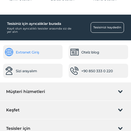
Aktiviteler
Beach voleybol
Ücretsiz
Tesisiniz için ayrıcalıklar burada
Tesisinizi kaydedin
Kayıt olun ayrıcalıklı tesisler arasında siz de
Ortak Alanlar
yer alın
Tv odası
Ulaşım
Extranet Giriş
Otelz blog
Havaalanı servisi (ücretli)
Odalar
Sizi arayalım
+90 850 333 0 220
Aile odaları
Ara kapılı odalar
Müşteri hizmetleri
Çocuk
Çocuk karyolası
Rezervasyon yönet
Keşfet
Çocuk Havuzu
Sizi arayalım
Temizlik Hizmetleri
Hediye Kart
Tesisler için