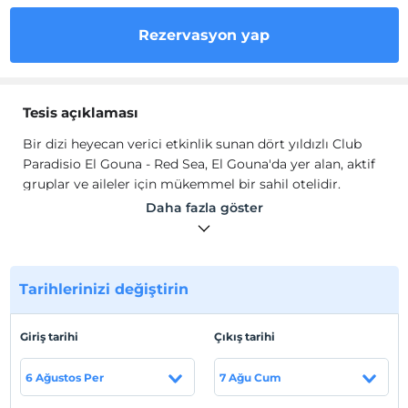
Rezervasyon yap
Tesis açıklaması
Bir dizi heyecan verici etkinlik sunan dört yıldızlı Club
Paradisio El Gouna - Red Sea, El Gouna'da yer alan, aktif
gruplar ve aileler için mükemmel bir sahil otelidir.
Daha fazla göster
Korunaklı kumlu plajıyla Club Paradisio El Gouna - Red
Sea, çocuklar için mükemmeldir. Derin suya erişimi
sayesinde ise yüzücüler ve su sporları meraklıları için
ideal bir yerdir. Club Paradisio El Gouna - Red Sea, su
Tarihlerinizi değiştirin
sporları merkezleri, çeşitli restoranlar, rahatlatıcı bir Spa
ve çocuk kulübü ile en üst düzeyde eğlence sunan bir
tatil kulübüdür.
Giriş tarihi
Çıkış tarihi
Sahildeki bu tatil kaçamağındaki odalar, tropikal palmiye
6 Ağustos Per
7 Ağu Cum
ağaçlarıyla çevrili bireysel evlerde yer almaktadır.