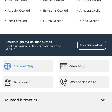
Alanya Otelleri
Mardin Otelleri
Cunda Otelleri
Otopark
Çocuklar
2 yaşına kadar olan bebekler ücretsizdir.
Ücretsiz Özel Otopark
Ayvalık Otelleri
Eskişehir Otelleri
Amasra Otelleri
Her bir oda için 6 yaşına kadar 1 çocuk ücretsizdir
Otopark (Tesis bünyesinde)
İzmir Otelleri
Bursa Otelleri
Kıbrıs Otelleri
Tesisiniz için ayrıcalıklar burada
Sağlık
Tesisinizi kaydedin
Kayıt olun ayrıcalıklı tesisler arasında siz de
yer alın
Diyet büfesi
Odalar
Extranet Giriş
Otelz blog
Aile odaları
Ara kapılı odalar
Mağazalar
Sizi arayalım
+90 850 333 0 220
Kuaför/Güzellik salonu
Market
Müşteri hizmetleri
Ulaşım