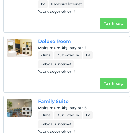
TV
Kablosuz İnternet
Yatak seçenekleri
Haritada Göster
Tarih seç
Otel koşulları
Deluxe Room
Check/in
Maksimum kişi sayısı
:
2
En erken saat 12:00 ve sonrası
Klima
Düz Ekran TV
TV
Check/out
Kablosuz İnternet
En geç saat 14:00 ve öncesi
Yatak seçenekleri
Evcil Hayvan
Evcil hayvan kabul edilmemektedir.
Tarih seç
Sigara
Odalarda sigara içilmez
Family Suite
Maksimum kişi sayısı
:
5
Çocuklar
2 yaşına kadar olan bebekler ücretsizdir.
Klima
Düz Ekran TV
TV
Her bir oda için 6 yaşına kadar 1 çocuk ücretsizdir
Kablosuz İnternet
Yatak seçenekleri