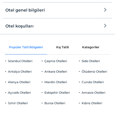
Otel genel bilgileri
Plaja
500 metre mesafededir
Halka açık plaj
Otel koşulları
Internet
Kum plaj
Check/in
Ücretsiz Wi-fi
En erken saat 14:00 ve sonrası
Popüler Tatil Bölgeleri
Kış Tatili
Kategoriler
P
Ortak alanlar ve tüm odalar
Check/out
En geç saat 12:00 ve öncesi
İstanbul Otelleri
Çeşme Otelleri
Side Otelleri
Evcil Hayvan
Evcil hayvan kabul edilmemektedir.
Antalya Otelleri
Ankara Otelleri
Ölüdeniz Otelleri
Sigara
Odalarda sigara içilmez
Alanya Otelleri
Mardin Otelleri
Cunda Otelleri
Otopark
Çocuklar
2 yaşına kadar olan bebekler ücretsizdir.
Ücretsiz Halka Açık Otopark
Ayvalık Otelleri
Eskişehir Otelleri
Amasra Otelleri
Her bir oda için 1. çocuk 12 yaşına kadar ücretsizdir
Otopark (Tesis bünyesinde)
Her bir oda için 2. çocuk 12 yaşına kadar ücretsizdir
İzmir Otelleri
Bursa Otelleri
Kıbrıs Otelleri