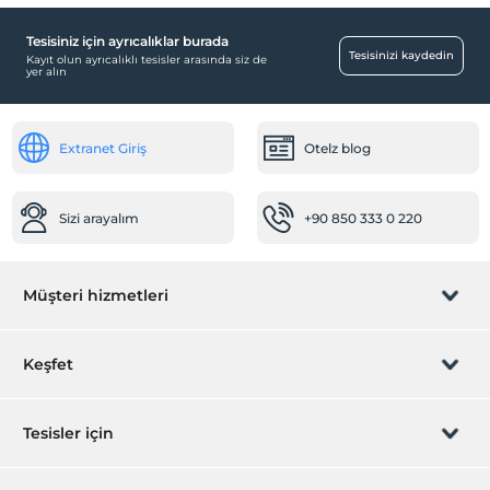
Tesisiniz için ayrıcalıklar burada
Resepsiyon Hizmetleri
Tesisinizi kaydedin
Kayıt olun ayrıcalıklı tesisler arasında siz de
yer alın
24 saat açık resepsiyon
Öne Çıkan Özellikler
Extranet Giriş
Otelz blog
Şehir merkezi
Sizi arayalım
+90 850 333 0 220
Müşteri hizmetleri
Rezervasyon yönet
Keşfet
Sizi arayalım
Hediye Kart
Tesisler için
İştirak olun
ZPara Nedir?