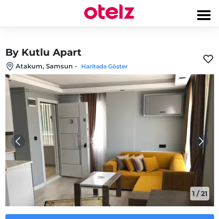
By Kutlu Apart
Atakum, Samsun
-
Haritada Göster
1
/
21