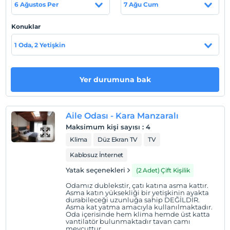
6 Ağustos Per
7 Ağu Cum
Ayvalık’ın en güzel ve en temiz denizine sadece 10 metre
mesafededir.
Konuklar
1 Oda, 2 Yetişkin
Haritada Göster
Yer durumuna bak
Otel koşulları
Check/in
Aile Odası - Kara Manzaralı
En erken saat 14:00 ve sonrası
Maksimum kişi sayısı
:
4
Klima
Düz Ekran TV
TV
Check/out
En geç saat 12:00 ve öncesi
Kablosuz İnternet
Evcil Hayvan
Yatak seçenekleri
(2 Adet) Çift Kişilik
Evcil hayvan kabul edilmemektedir.
Odamız dublekstir, çatı katına asma kattır.
Asma katın yüksekliği bir yetişkinin ayakta
Sigara
durabileceği uzunluğa sahip DEĞİLDİR.
Asma kat yatma amacıyla kullanılmaktadır.
Odalarda sigara içilmez
Oda içerisinde hem klima hemde üst katta
vantilatör bulunmaktadır tavan camı
Çocuklar
mevcuttur.