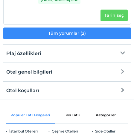
Tarih seç
Tüm yorumlar (2)
Plaj özellikleri
Otel genel bilgileri
Plaja
20 metre mesafededir
Halka açık plaj
Otel koşulları
Internet
Kum plaj
Check/in
Ücretsiz Wi-fi
En erken saat 14:00 ve sonrası
Popüler Tatil Bölgeleri
Kış Tatili
Kategoriler
P
Ortak alanlar ve tüm odalar
Check/out
En geç saat 12:00 ve öncesi
İstanbul Otelleri
Çeşme Otelleri
Side Otelleri
Evcil Hayvan