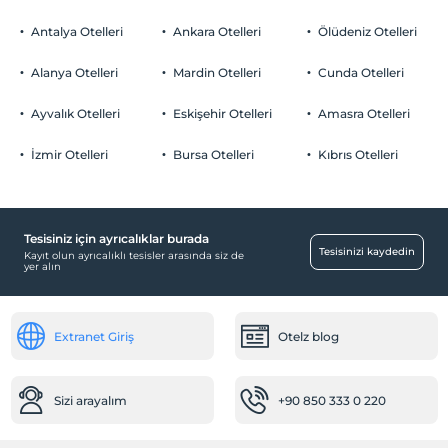
Evcil hayvan kabul edilmemektedir.
Antalya Otelleri
Ankara Otelleri
Ölüdeniz Otelleri
Sigara
Odalarda sigara içilmez
Alanya Otelleri
Mardin Otelleri
Cunda Otelleri
Otopark
Çocuklar
1 yaşına kadar olan bebekler ücretsizdir.
Ücretsiz Özel Otopark
Ayvalık Otelleri
Eskişehir Otelleri
Amasra Otelleri
Her bir oda için 2 yaşına kadar 1 çocuk ücretsizdir
Otopark (Tesis disinda)
İzmir Otelleri
Bursa Otelleri
Kıbrıs Otelleri
Tesisiniz için ayrıcalıklar burada
Ortak Alanlar
Tesisinizi kaydedin
Kayıt olun ayrıcalıklı tesisler arasında siz de
yer alın
Bahçe
Yiyecek & İçecek
Extranet Giriş
Otelz blog
Beach Bar
Kahvaltı Salonu
Resepsiyon Hizmetleri
Sizi arayalım
+90 850 333 0 220
24 saat açık resepsiyon