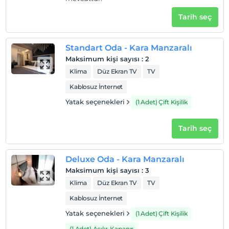
1 yaşına kadar olan bebekler ücretsizdir.
Tarih seç
Her bir oda için 2 yaşına kadar 1 çocuk ücretsizdir
Standart Oda - Kara Manzaralı
Maksimum kişi sayısı
:
2
Klima
Düz Ekran TV
TV
Kablosuz İnternet
Yatak seçenekleri
(1 Adet) Çift Kişilik
Tarih seç
Deluxe Oda - Kara Manzaralı
Maksimum kişi sayısı
:
3
Klima
Düz Ekran TV
TV
Kablosuz İnternet
Yatak seçenekleri
(1 Adet) Çift Kişilik
(1 Adet) Açılır-Kapanır