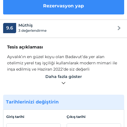
Rezervasyon yap
Müthiş
9.6
3 değerlendirme
Tesis açıklaması
Ayvalık’ın en güzel koyu olan Badavut’da yer alan
otelimiz yerel taş işçiliği kullanılarak modern mimari ile
inşa edilmiş ve Haziran 2022‘de siz değerli
misafirlerimizin hizmetine açılmıştır.
Daha fazla göster
Badawood Arjin'in odalarında ücretsiz Wi-Fi, klima, TV,
su ısıtıcısı, mini bar, havlu seti, buklet malzemeleri gibi
olanaklar mevcuttur.
Tarihlerinizi değiştirin
Tesis lokasyon bilgileri
Balıkesir, Ayvalık'ta konumlanmaktadır.
Giriş tarihi
Çıkış tarihi
Sahil