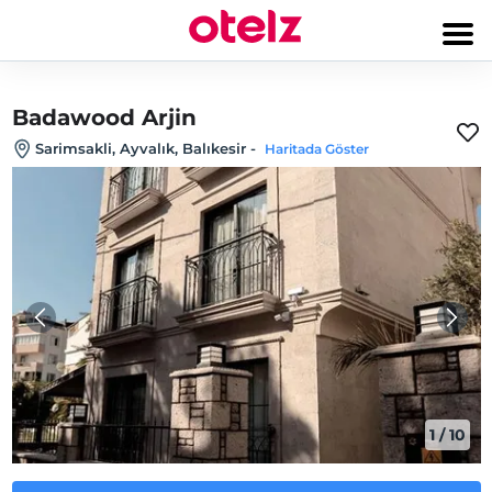
Badawood Arjin
Sarimsakli, Ayvalık, Balıkesir
-
Haritada Göster
1
/
10