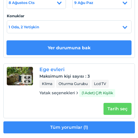
8 Ağustos Cts
9 Ağu Paz
Haritada Göster
Konuklar
1 Oda, 2 Yetişkin
Otel koşulları
Yer durumuna bak
Check/in
En erken saat 14:00 ve sonrası
Check/out
Ege evleri
En geç saat 12:00 ve öncesi
Maksimum kişi sayısı
:
3
Evcil Hayvan
Klima
Oturma Gurubu
Lcd TV
Evcil hayvan kabul edilmemektedir.
Yatak seçenekleri
(1 Adet) Çift Kişilik
Sigara
Odalarda sigara içilmez
Tarih seç
Giriş saatleri
Tesise 14:00 – 20:00 saatleri arasında giriş yapılabilir. Bu
Tüm yorumlar (1)
saatler dışında giriş kapısı kapalıdır.