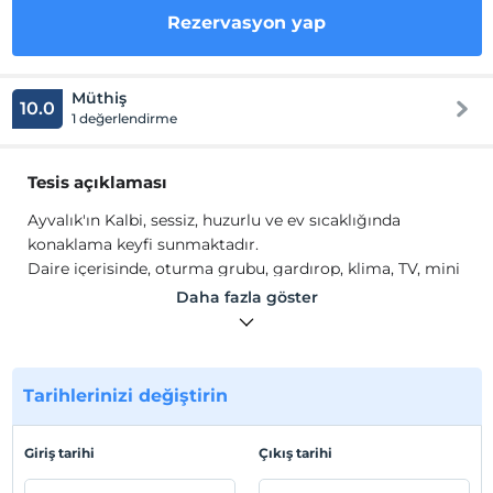
Rezervasyon yap
Müthiş
10.0
1 değerlendirme
Tesis açıklaması
Ayvalık'ın Kalbi, sessiz, huzurlu ve ev sıcaklığında
konaklama keyfi sunmaktadır.
Daire içerisinde, oturma grubu, gardırop, klima, TV, mini
mutfak, ocak, bulaşık makinesi, fırın, mutfak araç ve
Daha fazla göster
gereçleri bulunmaktadır.
Tesis lokasyon bilgileri
Balıkesir Merkez'de konumlanmaktadır.
Tarihlerinizi değiştirin
Sahil
Giriş tarihi
Çıkış tarihi
Plaja 700 m mesafededir.