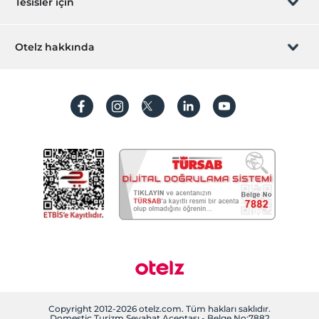
Tesisler için
İştirak olun
ZPara Nedir?
Hemen tesisinizi ekleyin
Otelz hakkında
İletişim
Üye girişi
Villa/Daire ekleyin
Hakkımızda
Sıkça sorulan sorular
Hesap oluştur
Sürdürülebilirlik
Kişisel Verilerin Korunması
Koşullar ve şartlar
İşlem rehberi
Aydınlatma metni
Gizlilik politikaları
Yasal bilgiler
Çerez politikamız
Copyright 2012-2026 otelz.com. Tüm hakları saklıdır.
Domestic Turizm Seyahat Acentası - Belge No:7882