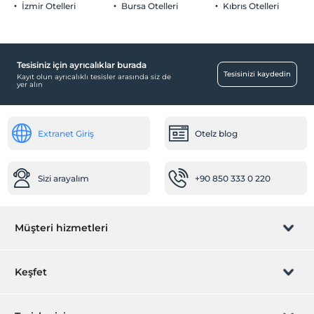
İzmir Otelleri
Bursa Otelleri
Kıbrıs Otelleri
Çocuklar
Şehir merkezi
2 yaşına kadar olan bebekler ücretsizdir.
Her bir oda için 10 yaşına kadar 1 çocuk ücretsizdir
Diğer
Isıtma
Tesisiniz için ayrıcalıklar burada
Tesisinizi kaydedin
Klima
Kayıt olun ayrıcalıklı tesisler arasında siz de
yer alın
Ortak Alanlar
Tv odası
Extranet Giriş
Otelz blog
Ortak mutfak
Bahçe
Sizi arayalım
+90 850 333 0 220
Odalar
Aile odaları
Müşteri hizmetleri
Ara kapılı odalar
Sigara içilmeyen odalar
Rezervasyon yönet
Keşfet
Sizi arayalım
Hediye Kart