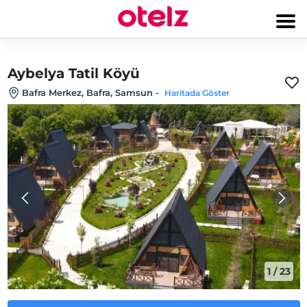
Aybelya Tatil Köyü
Bafra Merkez, Bafra, Samsun
-
Haritada Göster
1
/
23