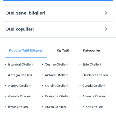
Otel genel bilgileri
Otel koşulları
Check/in
Otopark
En erken saat 13:00 ve sonrası
Ücretsiz Özel Otopark
Popüler Tatil Bölgeleri
Kış Tatili
Kategoriler
P
Check/out
En geç saat 12:00 ve öncesi
Otopark (Tesis bünyesinde)
İstanbul Otelleri
Çeşme Otelleri
Side Otelleri
Evcil Hayvan
Evcil hayvan kabul edilmemektedir.
Antalya Otelleri
Ankara Otelleri
Ölüdeniz Otelleri
Sigara
Çocuk
Odalarda sigara içilmez
Alanya Otelleri
Mardin Otelleri
Cunda Otelleri
Çocuklar
Çocuk parkı
2 yaşına kadar olan bebekler ücretsizdir.
Ayvalık Otelleri
Eskişehir Otelleri
Amasra Otelleri
Resepsiyon Hizmetleri
Her bir oda için 6 yaşına kadar 1 çocuk ücretsizdir
İzmir Otelleri
Bursa Otelleri
Kıbrıs Otelleri
24 saat açık resepsiyon