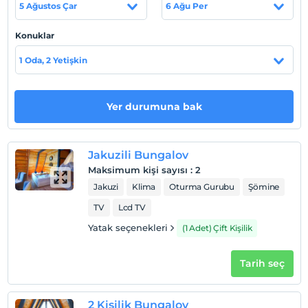
5 Ağustos Çar
6 Ağu Per
Otel koşulları
Konuklar
Check/in
1 Oda, 2 Yetişkin
En erken saat 13:00 ve sonrası
Check/out
En geç saat 12:00 ve öncesi
Yer durumuna bak
Evcil Hayvan
Evcil hayvan kabul edilmemektedir.
Jakuzili Bungalov
Sigara
Maksimum kişi sayısı
:
2
Odalarda sigara içilmez
Jakuzi
Klima
Oturma Gurubu
Şömine
Çocuklar
TV
Lcd TV
2 yaşına kadar olan bebekler ücretsizdir.
Her bir oda için 6 yaşına kadar 1 çocuk ücretsizdir
Yatak seçenekleri
(1 Adet) Çift Kişilik
Tarih seç
2 Kişilik Bungalov