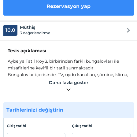
Rezervasyon yap
Müthiş
10.0
3 değerlendirme
Tesis açıklaması
Aybelya Tatil Köyü, birbirinden farklı bungalovları ile
misafirlerine keyifli bir tatil sunmaktadır.
Bungalovlar içerisinde, TV, uydu kanalları, şömine, klima,
ısıtma, mini mutfak, buzdolabı bulunmaktadır.
Daha fazla göster
Tesis lokasyon bilgileri
Bafra'da konumlanmaktadır.
Tarihlerinizi değiştirin
Haritada Göster
Giriş tarihi
Çıkış tarihi