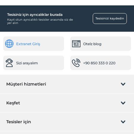
Yiyecek & İçecek
Restoran (Alakart)
Tesisiniz için ayrıcalıklar burada
Tesisinizi kaydedin
Odaya yemek servisi
Kayıt olun ayrıcalıklı tesisler arasında siz de
yer alın
Odalar
Aile odaları
Extranet Giriş
Otelz blog
Ara kapılı odalar
Öne Çıkan Özellikler
Sizi arayalım
+90 850 333 0 220
Orman Manzarası
Dağ manzarası
Müşteri hizmetleri
Ortak Alanlar
Mescit
Rezervasyon yönet
Keşfet
Toplantı odası
Bahçe
Sizi arayalım
Hediye Kart
Tesisler için
Diğer
Isıtma
İştirak olun