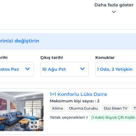
Daha fazla göster
rinizi değiştirin
arihi
Çıkış tarihi
Konuklar
stos Paz
10 Ağu Pzt
1 Oda, 2 Yetişkin
1+1 Konforlu Lüks Daire
Maksimum kişi sayısı
:
2
Klima
Oturma Gurubu
Düz Ekran TV
T
Yatak seçenekleri
(1 Adet) Büyük Çift Kişilik