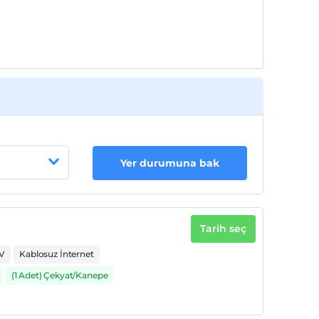
Yer durumuna bak
Tarih seç
V
Kablosuz İnternet
(1 Adet) Çekyat/Kanepe