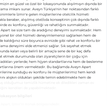
imizin en güzel ve özel bir lokasyonunda alışılmışın dışında bir
ama imkanı sunar. Aveyn Türkiye'nin her noktasından farklı
inimlerle İzmir'e gelen müşterilerine otelcilik hizmeti
la beraber, alışılmış otel/oda konseptinin çok dışında farklı
hirde ev konforu, güvenliği ve rahatlığını sunmaktadır.
Apart ise size tam da aradığınız deneyimi sunmaktadır. Hem
yonel bir otel hizmeti deneyimlemenizi sağlarken hem de
de kaldığınız süre boyunca evinizde gibi rahat ve konforlu bir
ama deneyimi elde etmenizi sağlar. Sık seyehat etmek
nda kalan veya belirli bir amaçla sene de bir kaç defa
t etmek durumunda olan ziyaretçilerin bir çoğu için
adıkları yerlerde; hem hijyen standartlarına hem de beslenme
artlarına önem vermektedir. Bu bağlamda Aveyn Apart
ilerine sunduğu ev konforu ile müşterilerimiz hem kendi
rını alışkın oldukları şekilde temin edebilmekte hem de
ş olduğumuz temizlik hizmetine ek diledikleri zaman ev
iğini kendileri de yapabilmektedir.
 lokasyon bilgileri
Apart, İzmir'in Konak bölgesindedir.