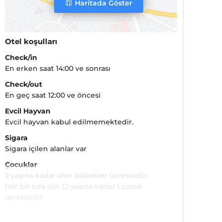
Haritada Göster
Otel koşulları
Check/in
En erken saat 14:00 ve sonrası
Check/out
En geç saat 12:00 ve öncesi
Evcil Hayvan
Evcil hayvan kabul edilmemektedir.
Sigara
Sigara içilen alanlar var
Çocuklar
2 yaşına kadar olan bebekler ücretsizdir.
Her bir oda için 12 yaşına kadar 1 çocuk
ücretsizdir