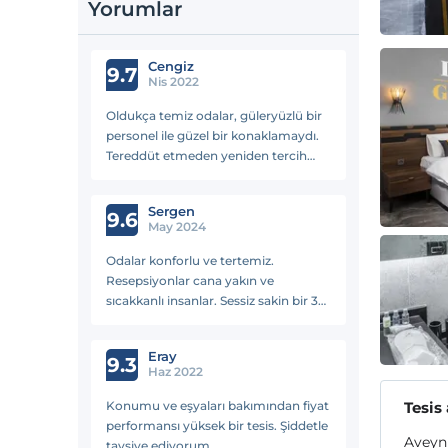
Yorumlar
Cengiz
9.7
Nis 2022
Oldukça temiz odalar, güleryüzlü bir
personel ile güzel bir konaklamaydı.
Tereddüt etmeden yeniden tercih
edebileceğim bir apart. 👍🏼
Sergen
9.6
May 2024
Odalar konforlu ve tertemiz.
Resepsiyonlar cana yakın ve
sıcakkanlı insanlar. Sessiz sakin bir 3
gece geçirdim. İzmir'e tekrar
geldiğimde kalacağım yer burası
Eray
olacak...
9.3
Haz 2022
Konumu ve eşyaları bakımından fiyat
Tesis
performansı yüksek bir tesis. Şiddetle
Aveyn 
tavsiye ediyorum.