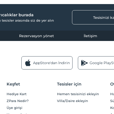
yrıcalıklar burada
Tesisinizi 
ı tesisler arasında siz de yer alın
Rezervasyon yönet
İletişim
AppStore'dan İndirin
Google PlaySt
Keşfet
Tesisler için
O
Hediye Kart
Hemen tesisinizi ekleyin
H
ZPara Nedir?
Villa/Daire ekleyin
Sü
Üye girişi
Ko