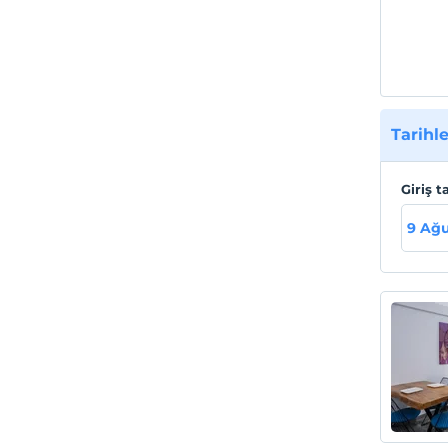
Tarihle
Giriş t
9 Ağu